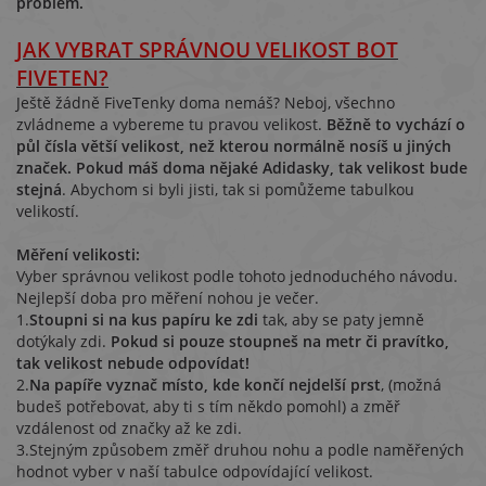
problém.
JAK VYBRAT SPRÁVNOU VELIKOST BOT
FIVETEN?
Ještě žádně FiveTenky doma nemáš? Neboj, všechno
zvládneme a vybereme tu pravou velikost.
Běžně to vychází o
půl čísla větší velikost, než kterou normálně nosíš u jiných
značek. Pokud máš doma nějaké Adidasky, tak velikost bude
stejná
. Abychom si byli jisti, tak si pomůžeme tabulkou
velikostí.
Měření velikosti:
Vyber správnou velikost podle tohoto jednoduchého návodu.
Nejlepší doba pro měření nohou je večer.
1.
Stoupni si na kus papíru ke zdi
tak, aby se paty jemně
dotýkaly zdi.
Pokud si pouze stoupneš na metr či pravítko,
tak velikost nebude odpovídat!
2.
Na papíře vyznač místo, kde končí nejdelší prst
, (možná
budeš potřebovat, aby ti s tím někdo pomohl) a změř
vzdálenost od značky až ke zdi.
3.Stejným způsobem změř druhou nohu a podle naměřených
hodnot vyber v naší tabulce odpovídající velikost.