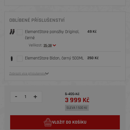
OBLÍBENÉ PŘÍSLUŠENSTVÍ
ElementStore ponožky Original,
49 Kč
černé
Velikost:
35-38
ElementStore Bidon, černý 500ML
250 Kč
Zobrazit více příslušenství
5 499 Kč
-
+
3 999 Kč
SLEVA 1 500 Kč
VLOŽIT DO KOŠÍKU