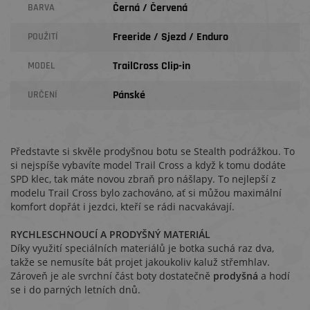
Černá / Červená
BARVA
Freeride / Sjezd / Enduro
POUŽITÍ
TrailCross Clip-in
MODEL
Pánské
URČENÍ
Představte si skvěle prodyšnou botu se Stealth podrážkou. To
si nejspíše vybavíte model Trail Cross a když k tomu dodáte
SPD klec, tak máte novou zbraň pro nášlapy. To nejlepší z
modelu Trail Cross bylo zachováno, ať si můžou maximální
komfort dopřát i jezdci, kteří se rádi nacvakávají.
RYCHLESCHNOUCÍ A PRODYŠNÝ MATERIÁL
Díky využití speciálních materiálů je botka suchá raz dva,
takže se nemusíte bát projet jakoukoliv kaluž střemhlav.
Zároveň je ale svrchní část boty dostatečně
prodyšná
a hodí
se i do parných letních dnů.