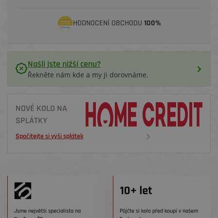
HODNOCENÍ OBCHODU
100%
Našli jste nižší cenu?
Řekněte nám kde a my ji dorovnáme.
NOVÉ KOLO NA
SPLÁTKY
Spočítejte si výši splátek
Jsme největší specialista na
Půjčte si kolo před koupí v našem