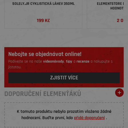
SOLELY.JR CYKLISTICKÁ LÁHEV 350ML
ELEMENTSTORE DÁ
HODNOTĚ 2
199 Kč
2 00
Nebojte se objednávat online!
Podívejte se na naše
videonávody
,
tipy
a
recenze
a nakupujte s
jistotou.
ZJISTIT VÍCE
DOPORUČENÍ ELEMENŤÁKŮ
K tomuto produktu nebylo prozatím vloženo žádné
hodnocení. Buďte první, kdo
přidá doporučení
.