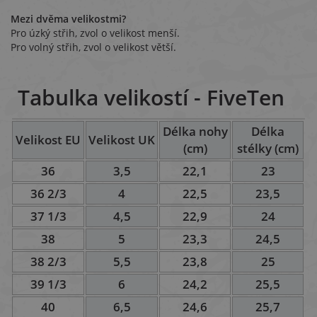
Mezi dvěma velikostmi?
Pro úzký střih, zvol o velikost menší.
Pro volný střih, zvol o velikost větší.
Tabulka velikostí - FiveTen
Délka nohy
Délka
Velikost EU
Velikost UK
(cm)
stélky (cm)
36
3,5
22,1
23
36 2/3
4
22,5
23,5
37 1/3
4,5
22,9
24
38
5
23,3
24,5
38 2/3
5,5
23,8
25
39 1/3
6
24,2
25,5
40
6,5
24,6
25,7