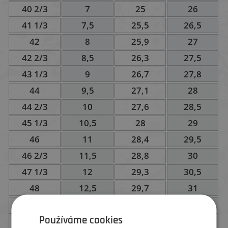
40 2/3
7
25
26
41 1/3
7,5
25,5
26,5
42
8
25,9
27
42 2/3
8,5
26,3
27,5
43 1/3
9
26,7
27,8
44
9,5
27,1
28
44 2/3
10
27,6
28,5
45 1/3
10,5
28
29
46
11
28,4
29,5
46 2/3
11,5
28,8
30
47 1/3
12
29,3
30,5
48
12,5
29,7
31
49 1/3
13,5
30,5
32
Používáme cookies
50 2/3
14,5
31,4
32,5