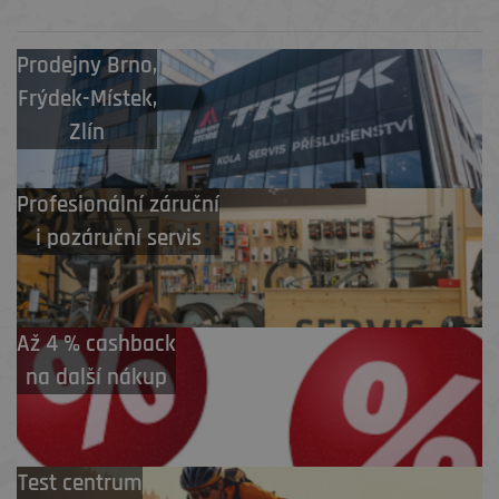
Prodejny
Brno
,
Frýdek-Místek
,
Zlín
Profesionální záruční
i pozáruční servis
Až 4 % cashback
na další nákup
Test centrum