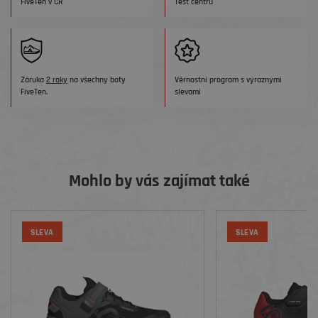
FiveTen v ČR
Test centru
Záruka
2 roky
na všechny boty
Věrnostní program s výraznými
FiveTen.
slevami
Mohlo by vás zajímat také
SLEVA
SLEVA