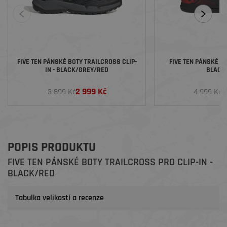
FIVE TEN PÁNSKÉ BOTY TRAILCROSS CLIP-
FIVE TEN PÁNSKÉ BO
IN - BLACK/GREY/RED
BLACK
2 999 Kč
3
3 899 Kč
4 999 Kč
POPIS PRODUKTU
FIVE TEN PÁNSKÉ BOTY TRAILCROSS PRO CLIP-IN -
BLACK/RED
Tabulka velikostí a recenze