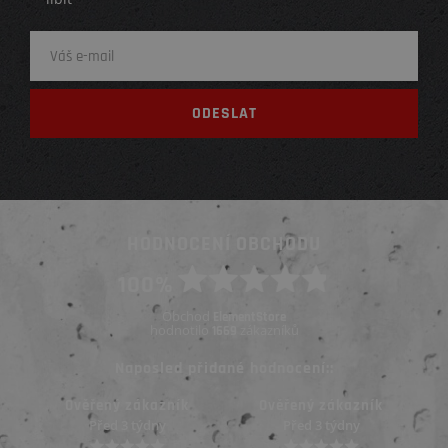
HODNOCENÍ OBCHODU
100%
Obchod
ElementStore
hodnotilo
zákazníků
1669
Naposled přidané hodnocení::
Ověřený zákazník
Ověřený zákazník
Před 3 týdny
Před 3 týdny