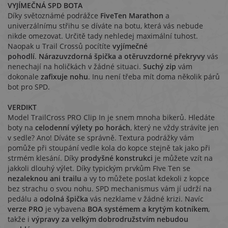
VYJÍMEČNÁ SPD BOTA
Díky světoznámé podrážce
FiveTen Marathon
a
univerzálnímu střihu se díváte na botu, která vás nebude
nikde omezovat. Určitě tady nehledej maximální tuhost.
Naopak u Trail Crossů pocítíte
vyjímečné
pohodlí
.
Nárazuvzdorná špička a otěruvzdorné překryvy
vás
nenechají na holičkách v žádné situaci.
Suchý zip
vám
dokonale
zafixuje nohu
. Inu není třeba mít doma několik párů
bot pro SPD.
VERDIKT
Model TrailCross PRO Clip In je snem mnoha bikerů. Hledáte
boty na
celodenní výlety po horách
, který ne vždy strávíte jen
v sedle? Ano! Díváte se správně. Textura podrážky vám
pomůže při stoupání vedle kola do kopce stejně tak jako při
strmém klesání. Díky
prodyšné konstrukci
je můžete vzít na
jakkoli dlouhý výlet. Díky typickým prvkům FIve Ten se
nezaleknou ani trailu
a vy to můžete poslat kdekoli z kopce
bez strachu o svou nohu. SPD mechanismus vám jí udrží na
pedálu a
odolná špička
vás nezklame v žádné krizi. Navíc
verze PRO
je vybavena
BOA systémem a krytým kotníkem
,
takže i
výpravy za velkým dobrodružstvím nebudou