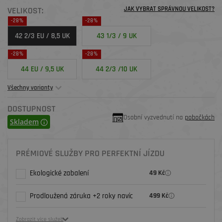
VELIKOST:
JAK VYBRAT SPRÁVNOU VELIKOST?
-28%
-28%
42 2/3 EU / 8,5 UK
43 1/3 / 9 UK
-28%
-28%
44 EU / 9,5 UK
44 2/3 /10 UK
Všechny varianty
DOSTUPNOST
Osobní vyzvednutí na
pobočkách
Skladem
PRÉMIOVÉ SLUŽBY PRO PERFEKTNÍ JÍZDU
Ekologické zabalení
49 Kč
Prodloužená záruka +2 roky navíc
499 Kč
Zobrazit více služeb