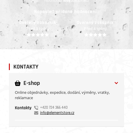
hodnotilo
zákazníků
1669
Naposled přidané hodnocení::
Ověřený zákazník
Ověřený zákazník
Před 4 týdny
Před 4 týdny
KONTAKTY
E-shop
Online objednávky, expedice, dodání, výměny, vratky,
reklamace
Kontakty
+420 724 366 440
info@elementstore.cz