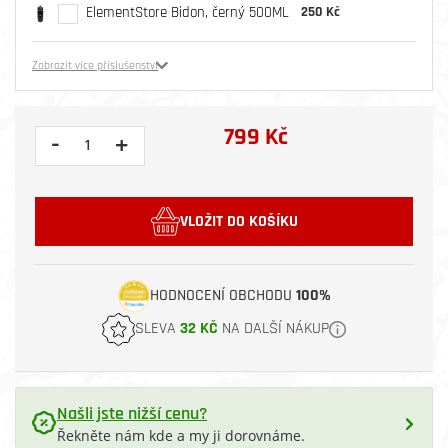
ElementStore Bidon, černý 500ML
250 Kč
Zobrazit více příslušenství
799 Kč
-
+
VLOŽIT DO KOŠÍKU
HODNOCENÍ OBCHODU
100%
SLEVA
32 KČ
NA DALŠÍ NÁKUP
Našli jste nižší cenu?
Řekněte nám kde a my ji dorovnáme.