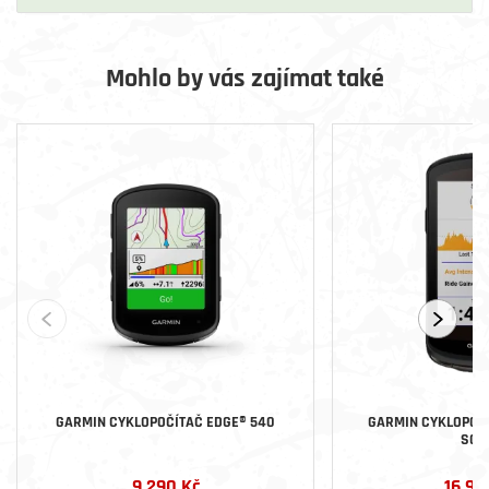
Mohlo by vás zajímat také
GARMIN CYKLOPOČÍTAČ EDGE® 540
GARMIN CYKLOPOČÍ
SOL
9 290 Kč
16 99