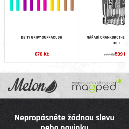
DEITY GRIPY SUPRACUSH
NÁŘADÍ CRANKBROTHERS M
TOOL
670
Kč
599
Kč
759 Kč
Nepropásněte žádnou slevu
nebo novinku