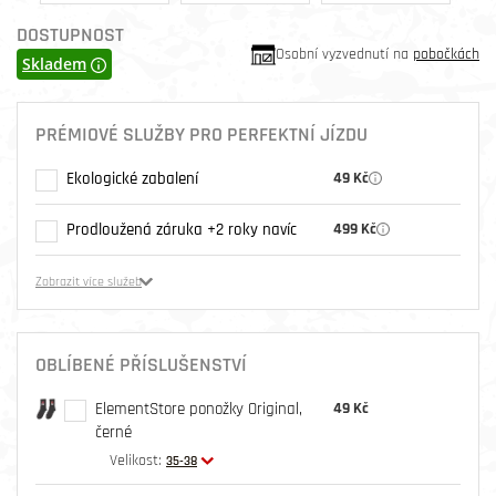
DOSTUPNOST
Osobní vyzvednutí na
pobočkách
Skladem
PRÉMIOVÉ SLUŽBY PRO PERFEKTNÍ JÍZDU
Ekologické zabalení
49 Kč
Prodloužená záruka +2 roky navíc
499 Kč
Zobrazit více služeb
OBLÍBENÉ PŘÍSLUŠENSTVÍ
ElementStore ponožky Original,
49 Kč
černé
Velikost:
35-38