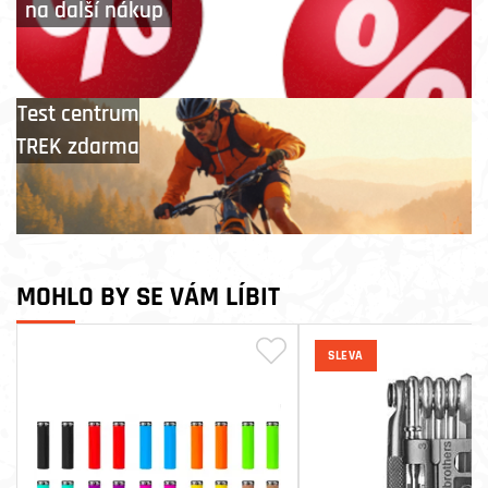
na další nákup
Test centrum
TREK zdarma
MOHLO BY SE VÁM LÍBIT
SLEVA