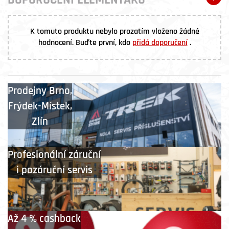
DOPORUČENÍ ELEMENŤÁKŮ
K tomuto produktu nebylo prozatím vloženo žádné
hodnocení. Buďte první, kdo
přidá doporučení
.
Prodejny
Brno
,
Frýdek-Místek
,
Zlín
Profesionální záruční
i pozáruční servis
Až 4 % cashback