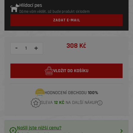
Hlídací pes
Dáme vám vědět, až bude produkt skladem
ZADAT E-MAIL
308 Kč
-
+
VLOŽIT DO KOŠÍKU
HODNOCENÍ OBCHODU
100%
SLEVA
12 KČ
NA DALŠÍ NÁKUP
Našli jste nižší cenu?