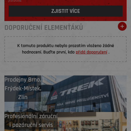
jistotou.
ZJISTIT VÍCE
DOPORUČENÍ ELEMENŤÁKŮ
K tomuto produktu nebylo prozatím vloženo žádné
hodnocení. Buďte první, kdo
přidá doporučení
.
Prodejny
Brno
,
Frýdek-Místek
,
Zlín
Profesionální záruční
i pozáruční servis