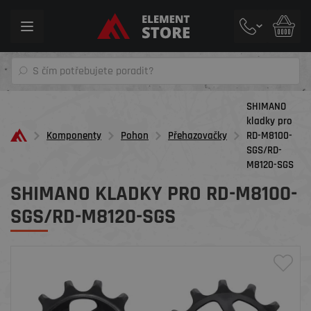
Toggle
navigation
SHIMANO
kladky pro
Komponenty
Pohon
Přehazovačky
RD-M8100-
SGS/RD-
M8120-SGS
SHIMANO KLADKY PRO RD-M8100-
SGS/RD-M8120-SGS