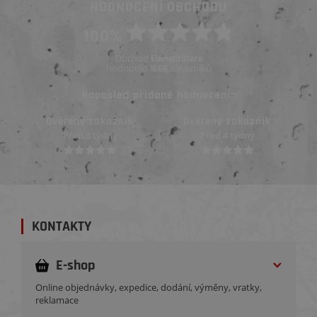
HODNOCENÍ OBCHODU
100%
Obchod
ElementStore
hodnotilo
zákazníků
1669
Naposled přidané hodnocení::
Ověřený zákazník
Ověřený zákazník
Před 3 týdny
Před 4 týdny
KONTAKTY
E-shop
Online objednávky, expedice, dodání, výměny, vratky,
reklamace