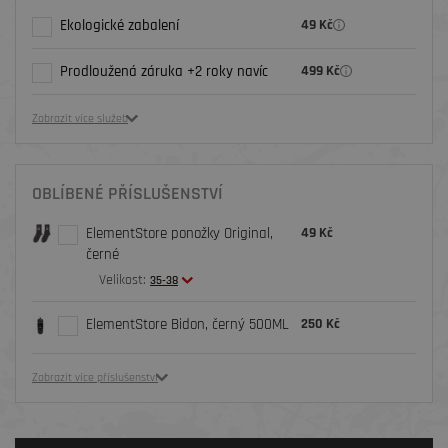
Ekologické zabalení
49 Kč
Prodloužená záruka +2 roky navíc
499 Kč
Zobrazit více služeb
OBLÍBENÉ PŘÍSLUŠENSTVÍ
ElementStore ponožky Original,
49 Kč
černé
Velikost:
35-38
ElementStore Bidon, černý 500ML
250 Kč
Zobrazit více příslušenství