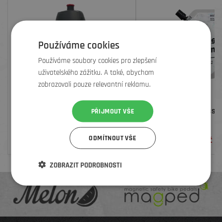
Používáme cookies
Používáme soubory cookies pro zlepšení
uživatelského zážitku. A také, abychom
zobrazovali pouze relevantní reklamu.
PŘIJMOUT VŠE
ELEMENTSTORE BIDON, ČERNÝ 500ML
TMEL PEATY´S TUBELESS S
ML
ODMÍTNOUT VŠE
250
Kč
269
Kč
ZOBRAZIT PODROBNOSTI