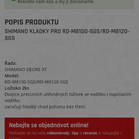
Řekněte nám kde a my ji dorovnáme.
POPIS PRODUKTU
SHIMANO KLADKY PRO RD-M8100-SGS/RD-M8120-
SGS
Řada:
SHIMANO DEORE XT
Model:
RD-M8100-SGS/RD-M8120-SGS
Ložisko 2ks
Dvojice precizních utěsněných ložisek ve vodítku i napínacím
vodítku
zaručují hladký chod pohonu bez tření.
Nebojte se objednávat online!
Podívejte se na naše
videonávody
,
tipy
a
recenze
a nakupujte s