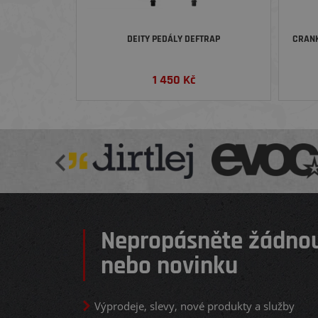
DEITY PEDÁLY DEFTRAP
CRANK
1 450
Kč
Nepropásněte žádnou
nebo novinku
Výprodeje, slevy, nové produkty a služby