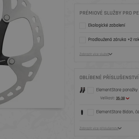
PRÉMIOVÉ SLUŽBY PRO PE
Ekologické zabalení
Prodloužená záruka +2 rok
Zobrazit více služeb
OBLÍBENÉ PŘÍSLUŠENSTVÍ
ElementStore ponožky O
Velikost:
35-38
ElementStore Bidon, č
Zobrazit více příslušenství