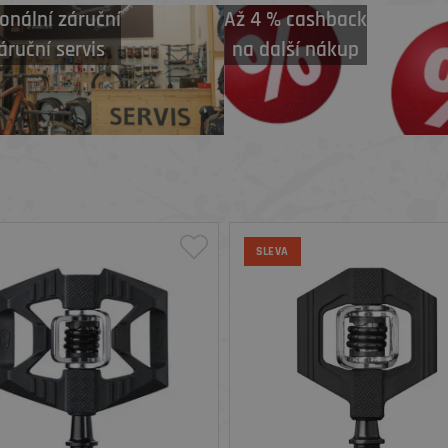
onální záruční
Až 4 % cashback
áruční servis
na další nákup
SLEVA