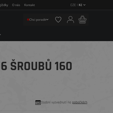
CZE |
Kč
jížďky
O nás
Kontakt
Chci poradit
6 ŠROUBŮ 160
Osobní vyzvednutí na
pobočkách