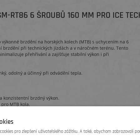
M-RT86 6 ŠROUBŮ 160 MM PRO ICE TEC
 výkonné brzdění na horských kolech (MTB) s uchycením na 6
í brzdění při technických jízdách a v náročném terénu. Tento
nimalizuje přehřívání a zajišťuje stabilní výkon i při
hký, odolný a účinný při odvádění tepla.
 a konzistentní brzdný výkon.
a pro MTB kola.
ro snížení hmotnosti a lepší odvod tepla.
okies
ookies pro zlepšení uživatelského zážitku. A také, abychom zobrazovali po