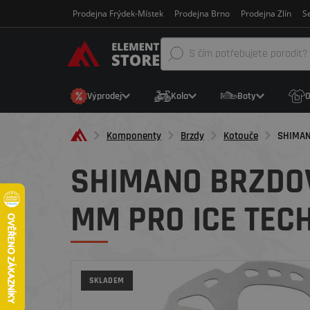
Prodejna Frýdek-Místek
Prodejna Brno
Prodejna Zlín
Se
Výprodej
Kola
Boty
O
Komponenty
Brzdy
Kotouče
SHIMAN
SHIMANO BRZDOV
MM PRO ICE TEC
SKLADEM