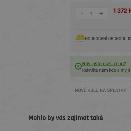
1 372 
-
+
HODNOCENÍ OBCHODU
1
Našli jste nižší cenu?
Řekněte nám kde a my j
NOVÉ KOLO NA SPLÁTKY
Mohlo by vás zajímat také