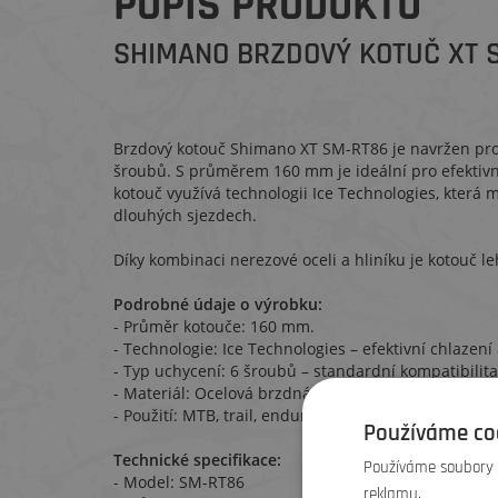
POPIS PRODUKTU
SHIMANO BRZDOVÝ KOTUČ XT S
Brzdový kotouč Shimano XT SM-RT86 je navržen pro
šroubů. S průměrem 160 mm je ideální pro efektivn
kotouč využívá technologii Ice Technologies, která mi
dlouhých sjezdech.
Díky kombinaci nerezové oceli a hliníku je kotouč le
Podrobné údaje o výrobku:
- Průměr kotouče: 160 mm.
- Technologie: Ice Technologies – efektivní chlazení
- Typ uchycení: 6 šroubů – standardní kompatibilit
- Materiál: Ocelová brzdná plocha + hliníkové tělo p
- Použití: MTB, trail, enduro.
Používáme co
Technické specifikace:
Používáme soubory c
- Model: SM-RT86
reklamu.