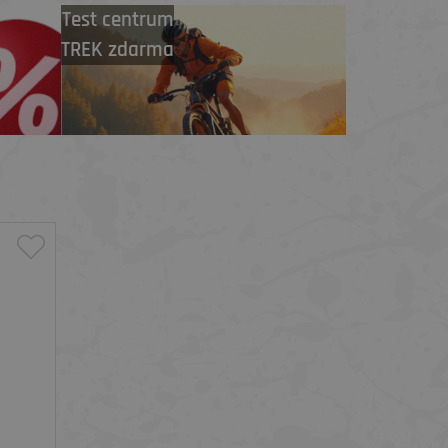
Test centrum
TREK zdarma