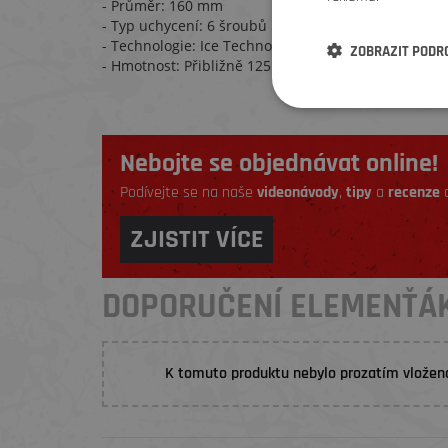
- Průměr: 160 mm
- Typ uchycení: 6 šroubů
- Technologie: Ice Technologies
ZOBRAZIT PODR
- Hmotnost: Přibližně 125 g
Nebojte se objednávat online!
Podívejte se na naše
videonávody
,
tipy
a
recenze
a
ZJISTIT VÍCE
DOPORUČENÍ ELEMENŤÁ
K tomuto produktu nebylo prozatím vložen