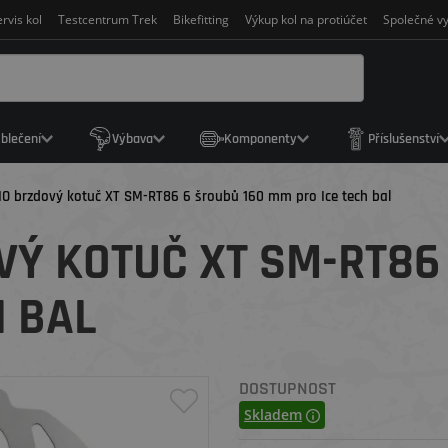
rvis kol
Testcentrum Trek
Bikefitting
Výkup kol na protiúčet
Společné vy
blečení
Výbava
Komponenty
Příslušenství
O brzdový kotuč XT SM-RT86 6 šroubů 160 mm pro Ice tech bal
Ý KOTUČ XT SM-RT86 
H BAL
DOSTUPNOST
Skladem