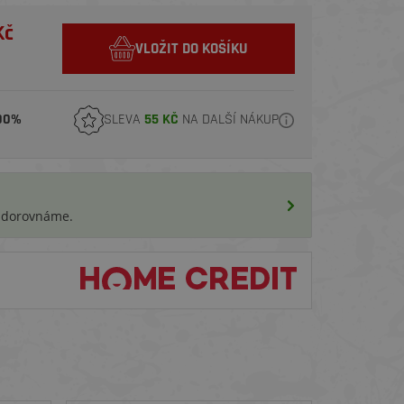
Kč
VLOŽIT DO KOŠÍKU
00%
SLEVA
55 KČ
NA DALŠÍ NÁKUP
i dorovnáme.