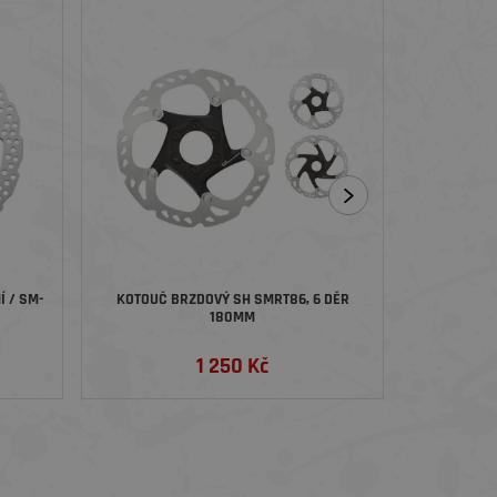
 / SM-
KOTOUČ BRZDOVÝ SH SMRT86, 6 DĚR
SHIMANO B
180MM
CL800 CE
1 250 Kč