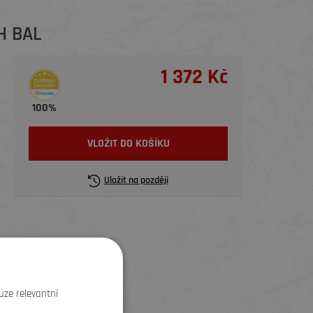
H BAL
1 372 Kč
100%
VLOŽIT DO KOŠÍKU
Uložit na později
uze relevantní