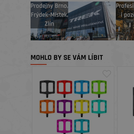
Prodejny
Brno
,
Profesi
Frýdek-Místek
,
i poz
Zlín
MOHLO BY SE VÁM LÍBIT