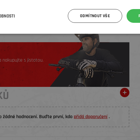
OBNOSTI
ODMÍTNOUT VŠE
 nakupujte s jistotou.
KŮ
o žádné hodnocení. Buďte první, kdo
přidá doporučení
.