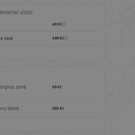
RFEKTNÍ JÍZDU
49 Kč
y navíc
499 Kč
riginal, černé
49 Kč
erný 500ML
250 Kč