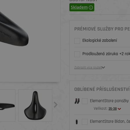
Skladem
PRÉMIOVÉ SLUŽBY PRO PE
Ekologické zabalení
Prodloužená záruka +2 rok
Zobrazit více služeb
OBLÍBENÉ PŘÍSLUŠENSTVÍ
ElementStore ponožky O
Velikost:
35-38
ElementStore Bidon, č