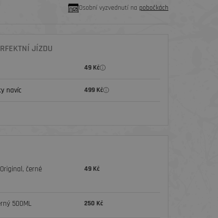
Osobní vyzvednutí na
pobočkách
RFEKTNÍ JÍZDU
49 Kč
y navíc
499 Kč
riginal, černé
49 Kč
erný 500ML
250 Kč