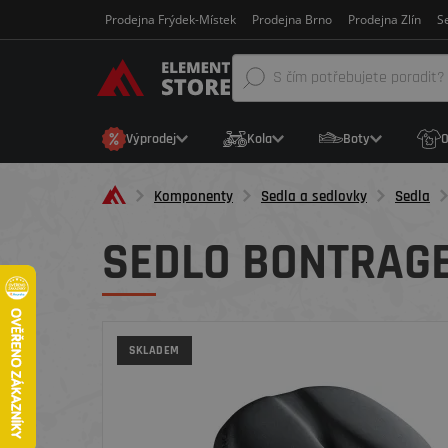
Prodejna Frýdek-Místek
Prodejna Brno
Prodejna Zlín
Se
Výprodej
Kola
Boty
O
Komponenty
Sedla a sedlovky
Sedla
SEDLO BONTRAG
SKLADEM