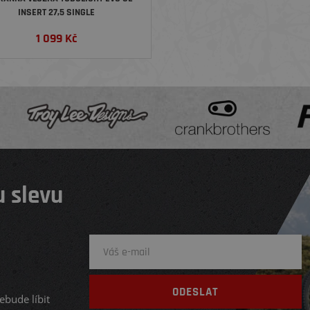
INSERT 27,5 SINGLE
1 099
Kč
 slevu
ebude líbit