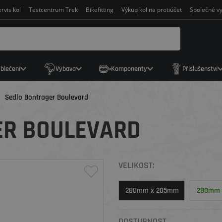
rvis kol
Testcentrum Trek
Bikefitting
Výkup kol na protiúčet
Společné vy
blečení
Výbava
Komponenty
Příslušenství
Sedlo Bontrager Boulevard
ER BOULEVARD
VELIKOST:
280mm x 205mm
280mm 
DOSTUPNOST