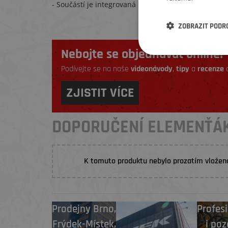
- Součástí je integrovaná rukojeť.
ZOBRAZIT PODR
Nebojte se objednávat online!
Podívejte se na naše
videonávody
,
tipy
a
recenze
a
ZJISTIT VÍCE
DOPORUČENÍ ELEMENŤÁ
K tomuto produktu nebylo prozatím vložen
Prodejny
Brno
,
Profesi
Frýdek-Místek
,
i poz