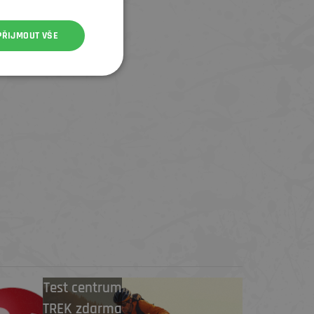
PŘIJMOUT VŠE
Test centrum
TREK zdarma