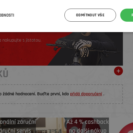
OBNOSTI
ODMÍTNOUT VŠE
 nakupujte s jistotou.
KŮ
o žádné hodnocení. Buďte první, kdo
přidá doporučení
.
onální záruční
Až 4 % cashback
áruční servis
na další nákup