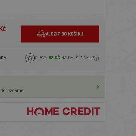
Kč
VLOŽIT DO KOŠÍKU
00%
SLEVA
52 KČ
NA DALŠÍ NÁKUP
i dorovnáme.