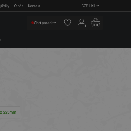
CZE |
Kč
jížďky
O nás
Kontakt
Chci poradit
x 225mm