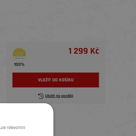
1 299 Kč
100%
VLOŽIT DO KOŠÍKU
Uložit na později
uze relevantní