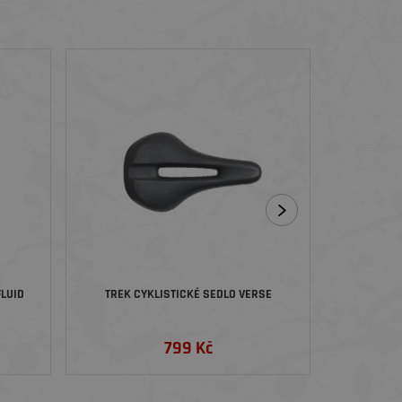
LUID
TREK CYKLISTICKÉ SEDLO VERSE
SEDLO B
799 Kč