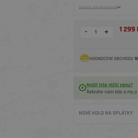
Zobrazit více příslušenství
1 299 
-
+
HODNOCENÍ OBCHODU
1
Našli jste nižší cenu?
Řekněte nám kde a my j
NOVÉ KOLO NA SPLÁTKY