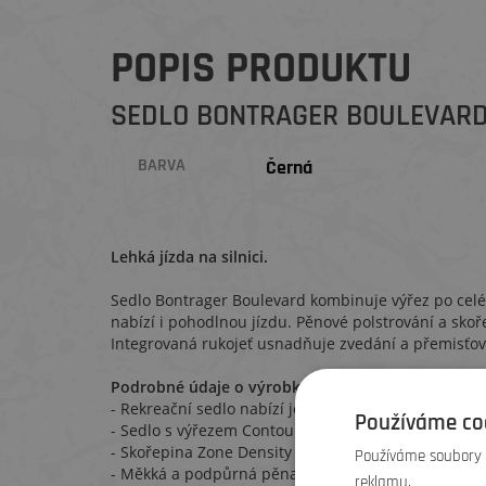
POPIS PRODUKTU
SEDLO BONTRAGER BOULEVAR
BARVA
Černá
Lehká jízda na silnici.
Sedlo Bontrager Boulevard kombinuje výřez po celé 
nabízí i pohodlnou jízdu. Pěnové polstrování a sko
Integrovaná rukojeť usnadňuje zvedání a přemisťov
Podrobné údaje o výrobku
- Rekreační sedlo nabízí jezdcům pohodlí ve vzpřím
Používáme co
- Sedlo s výřezem Contour Relief Zone Plus (CRZ+) p
- Skořepina Zone Density zajišťuje maximální pohod
Používáme soubory c
- Měkká a podpůrná pěna zaručuje jedinečné pohod
reklamu.