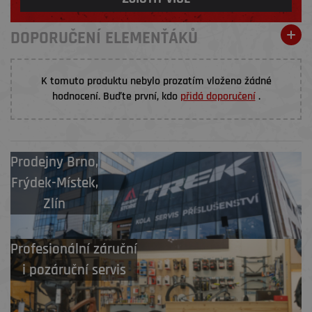
DOPORUČENÍ ELEMENŤÁKŮ
K tomuto produktu nebylo prozatím vloženo žádné
hodnocení. Buďte první, kdo
přidá doporučení
.
Prodejny
Brno
,
Frýdek-Místek
,
Zlín
Profesionální záruční
i pozáruční servis