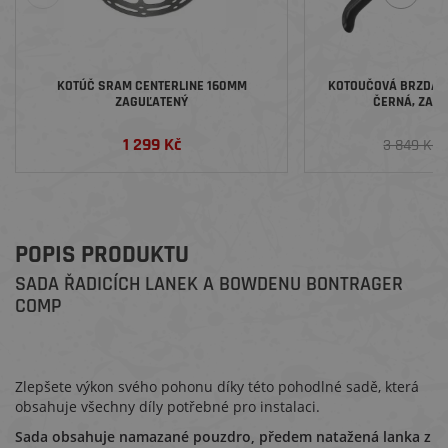
KOTÚČ SRAM CENTERLINE 160MM
KOTOUČOVÁ BRZDA 
ZAGUĽATENÝ
ČERNÁ, ZADN
1 299 Kč
2
3 849 Kč
POPIS PRODUKTU
SADA ŘADICÍCH LANEK A BOWDENU BONTRAGER
COMP
Zlepšete výkon svého pohonu díky této pohodlné sadě, která
obsahuje všechny díly potřebné pro instalaci.
Sada obsahuje namazané pouzdro, předem natažená lanka z