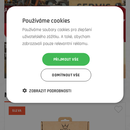
Až 4 % cashback
na další nákup
Používáme cookies
Používáme soubory cookies pro zlepšení
uživatelského zážitku. A také, abychom
zobrazovali pouze relevantní reklamu.
Test centrum
TREK zdarma
PŘIJMOUT VŠE
ODMÍTNOUT VŠE
ZOBRAZIT PODROBNOSTI
MOHLO BY SE VÁM LÍBIT
SLEVA