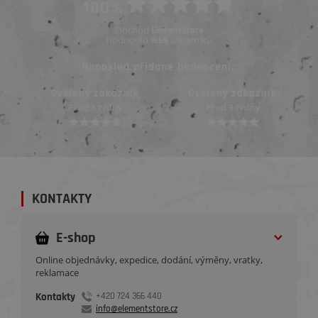
100%
Obchod
ElementStore
hodnotilo
zákazníků
1669
Naposled přidané hodnocení::
Ověřený zákazník
Ověřený zákazník
Před 3 týdny
Před 3 týdny
KONTAKTY
E-shop
Online objednávky, expedice, dodání, výměny, vratky,
reklamace
Kontakty
+420 724 366 440
info@elementstore.cz