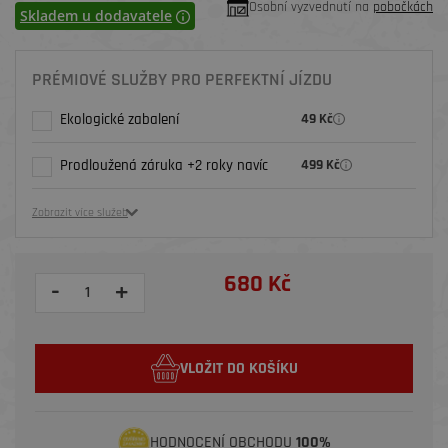
Osobní vyzvednutí na
pobočkách
Skladem u dodavatele
PRÉMIOVÉ SLUŽBY PRO PERFEKTNÍ JÍZDU
Ekologické zabalení
49 Kč
Prodloužená záruka +2 roky navíc
499 Kč
Zobrazit více služeb
680 Kč
-
+
VLOŽIT DO KOŠÍKU
HODNOCENÍ OBCHODU
100%