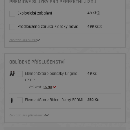
PRÉMIOVÉ SLUŽBY PRO PERFEKTNÍ JÍZDU
Ekologické zabalení
49 Kč
Prodloužená záruka +2 roky navíc
499 Kč
Zobrazit více služeb
OBLÍBENÉ PŘÍSLUŠENSTVÍ
ElementStore ponožky Original,
49 Kč
černé
Velikost:
35-38
ElementStore Bidon, černý 500ML
250 Kč
Zobrazit více příslušenství