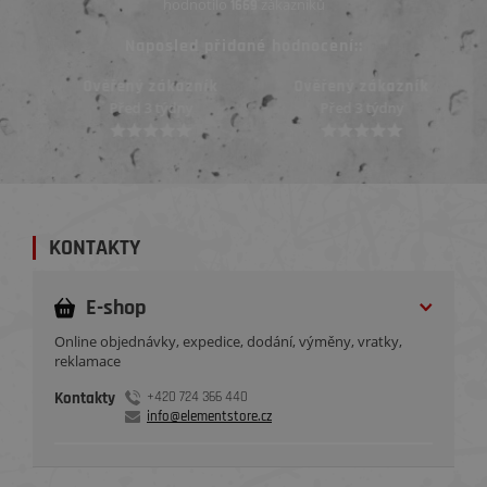
hodnotilo
zákazníků
1669
Naposled přidané hodnocení::
Ověřený zákazník
Ověřený zákazník
Před 3 týdny
Před 3 týdny
KONTAKTY
E-shop
Online objednávky, expedice, dodání, výměny, vratky,
reklamace
Kontakty
+420 724 366 440
info@elementstore.cz