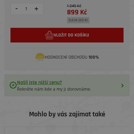
1 249 Kč
-
+
899 Kč
SLEVA 350 Kč
VLOŽIT DO KOŠÍKU
HODNOCENÍ OBCHODU
100%
Našli jste nižší cenu?
Řekněte nám kde a my ji dorovnáme.
Mohlo by vás zajímat také