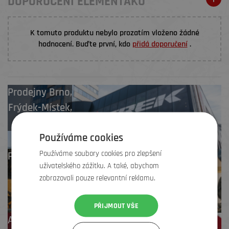
DOPORUČENÍ ELEMENŤÁKŮ
K tomuto produktu nebylo prozatím vloženo žádné
hodnocení. Buďte první, kdo
přidá doporučení
.
Prodejny
Brno
,
Frýdek-Místek
,
Zlín
Používáme cookies
Používáme soubory cookies pro zlepšení
Profesionální záruční
uživatelského zážitku. A také, abychom
i pozáruční servis
zobrazovali pouze relevantní reklamu.
PŘIJMOUT VŠE
Až 4 % cashback