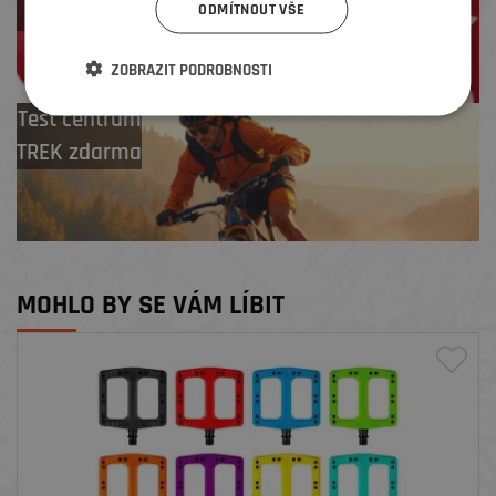
na další nákup
ODMÍTNOUT VŠE
ZOBRAZIT PODROBNOSTI
Test centrum
TREK zdarma
MOHLO BY SE VÁM LÍBIT