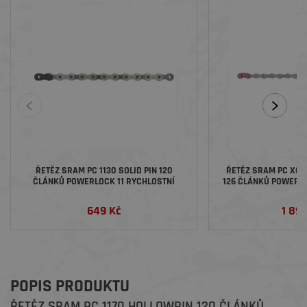
ŘETĚZ SRAM PC 1130 SOLID PIN 120
ŘETĚZ SRAM PC X01 EAGLE HOLLOWPIN
ČLÁNKŮ POWERLOCK 11 RYCHLOSTNÍ
126 ČLÁNKŮ POWERLO
649 Kč
1 89
POPIS PRODUKTU
ŘETĚZ SRAM PC 1170 HOLLOWPIN 120 ČLÁNKŮ