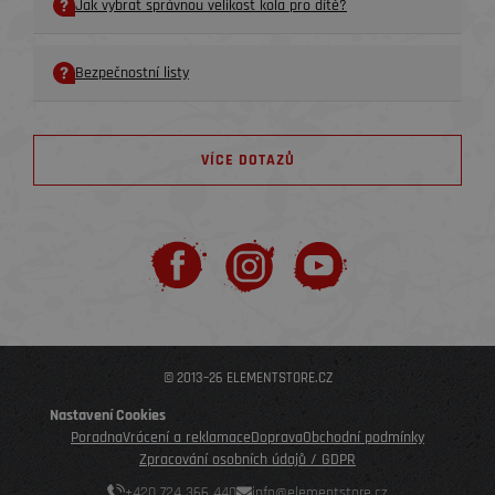
Jak vybrat správnou velikost kola pro dítě?
Bezpečnostní listy
VÍCE DOTAZŮ
© 2013–26 ELEMENTSTORE.CZ
Nastavení Cookies
Poradna
Vrácení a reklamace
Doprava
Obchodní podmínky
Zpracování osobních údajů / GDPR
+420 724 366 440
info@elementstore.cz