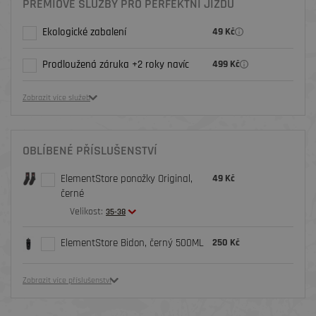
PRÉMIOVÉ SLUŽBY PRO PERFEKTNÍ JÍZDU
Ekologické zabalení
49 Kč
Prodloužená záruka +2 roky navíc
499 Kč
Zobrazit více služeb
OBLÍBENÉ PŘÍSLUŠENSTVÍ
ElementStore ponožky Original,
49 Kč
černé
Velikost:
35-38
ElementStore Bidon, černý 500ML
250 Kč
Zobrazit více příslušenství