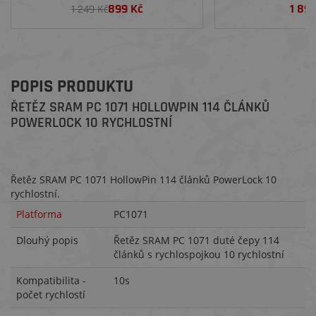
899 Kč
1 89
1 249 Kč
POPIS PRODUKTU
ŘETĚZ SRAM PC 1071 HOLLOWPIN 114 ČLÁNKŮ
POWERLOCK 10 RYCHLOSTNÍ
Řetěz SRAM PC 1071 HollowPin 114 článků PowerLock 10
rychlostní.
Platforma
PC1071
Dlouhý popis
Řetěz SRAM PC 1071 duté čepy 114
článků s rychlospojkou 10 rychlostní
Kompatibilita -
10s
počet rychlostí