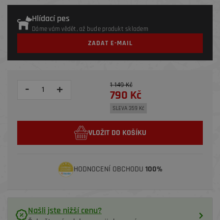
Hlídací pes
Dáme vám vědět, až bude produkt skladem
ZADAT E-MAIL
1 149 Kč
-
+
790 Kč
SLEVA 359 Kč
VLOŽIT DO KOŠÍKU
HODNOCENÍ OBCHODU
100%
Našli jste nižší cenu?