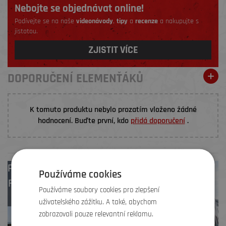
Nebojte se objednávat online!
Podívejte se na naše
videonávody
,
tipy
a
recenze
a nakupujte s
jistotou.
ZJISTIT VÍCE
DOPORUČENÍ ELEMENŤÁKŮ
K tomuto produktu nebylo prozatím vloženo žádné
hodnocení. Buďte první, kdo
přidá doporučení
.
Prodejny
Brno
,
Používáme cookies
Frýdek-Místek
,
Používáme soubory cookies pro zlepšení
Zlín
uživatelského zážitku. A také, abychom
zobrazovali pouze relevantní reklamu.