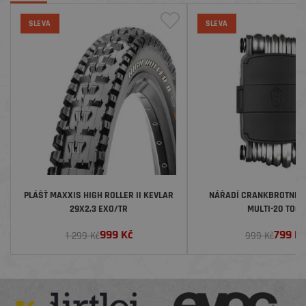
SLEVA
SLEVA
PLÁŠŤ MAXXIS HIGH ROLLER II KEVLAR
NÁŘADÍ CRANKBROTNER
29X2,3 EXO/TR
MULTI-20 TOOL
999
Kč
799
Kč
1 299 Kč
999 Kč