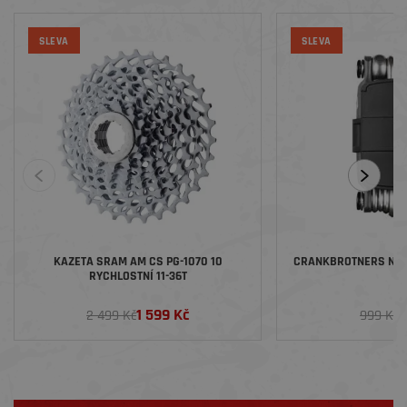
SLEVA
SLEVA
KAZETA SRAM AM CS PG-1070 10
CRANKBROTNERS NÁŘA
RYCHLOSTNÍ 11-36T
1 599 Kč
7
2 499 Kč
999 Kč