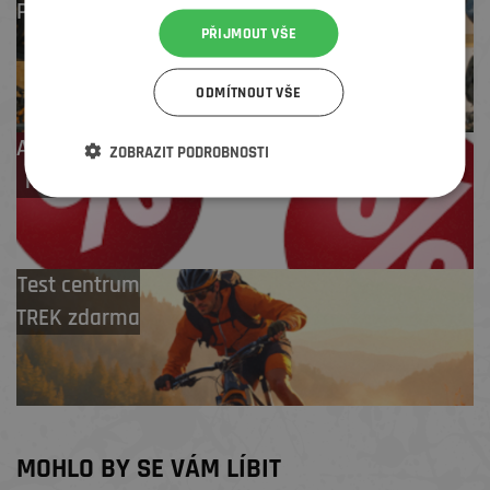
Profesionální záruční
PŘIJMOUT VŠE
i pozáruční servis
ODMÍTNOUT VŠE
Až 4 % cashback
ZOBRAZIT PODROBNOSTI
na další nákup
Test centrum
TREK zdarma
MOHLO BY SE VÁM LÍBIT