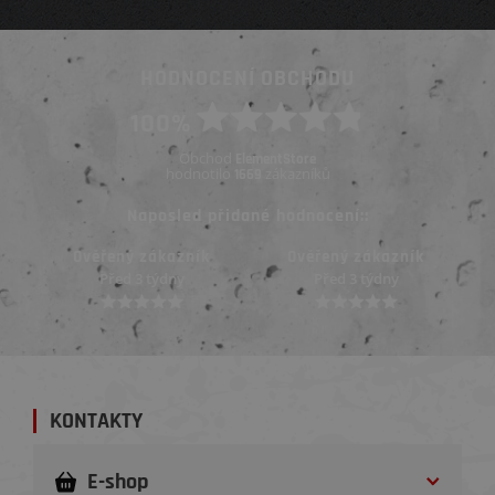
HODNOCENÍ OBCHODU
100%
Obchod
ElementStore
hodnotilo
zákazníků
1669
Naposled přidané hodnocení::
Ověřený zákazník
Ověřený zákazník
Před 3 týdny
Před 3 týdny
KONTAKTY
E-shop