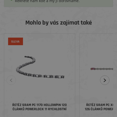
Řekněte nám kde a my ji dorovnáme.
Mohlo by vás zajímat také
SLEVA
ŘETĚZ SRAM PC 1170 HOLLOWPIN 120
ŘETĚZ SRAM PC X01 EAGLE HOLLOWPIN
ČLÁNKŮ POWERLOCK 11 RYCHLOSTNÍ
126 ČLÁNKŮ POWERLO