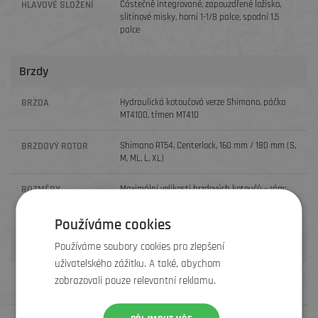
HLAVOVÉ SLOŽENÍ
Částečně integrované, zapouzdřené ložisko,
slitinové misky, horní 1-1/8 palce, spodní 1,5
palce
Brzdy
BRZDA
Hydraulická kotoučová verze Shimano, páčka
MT4100, třmen MT410
BRZDOVÝ ROTOR
Shimano RT54, Centerlock, 160 mm / 180 mm (S,
M, ML, L, XL)
ROZMĚRY
Maximální velikosti brzdových kotoučů – rám:
180 mm, vidlice: viz výrobce
KOTOUČE
Používáme cookies
Hmotnost
Používáme soubory cookies pro zlepšení
uživatelského zážitku. A také, abychom
HMOTNOST
M - 12.78 kg / 28.18 lbs (s těsnicím tmelem TLR,
zobrazovali pouze relevantní reklamu.
bez duší)