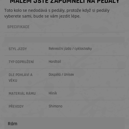
MÁLEM JSTE ZAPOMNĚLI NA PEDÁLY
Toto kolo se nedodává s pedály, protože když si pedály
vyberete sami, bude se vám jezdit lépe.
SPECIFIKACE
STYL JÍZDY
Rekreační jízda / cyklostezky
TYP ODPRUŽENÍ
Hardtail
DLE POHLAVÍ A
Dospělá / Unisex
VĚKU
MATERIÁL RÁMU
Hliník
PŘEVODY
Shimano
Rám