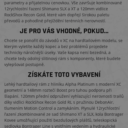
parametry a přijatelnou cenovkou. Vše završuje kombinované
12rychlostní řazení Shimano SLX a XT a 120mm vidlice
RockShox Recon Gold, které vám dopřejí širokou paletu
převodů a pohodlné přejíždění terénních nerovností.
JE PRO VÁS VHODNÉ, POKUD…
Chcete se ponořit do závodů v XC na hardtailovém modelu, se
kterým vyletíte každý kopec a bez problémů projedete
technicky náročnější úseky. Vaše kapsa není bezedná, a
chcete tedy odolný slitinový rám s komponenty, které budete
vylepšovat postupně.
ZÍSKÁTE TOTO VYBAVENÍ
Lehký hardtailový rám z hliníku Alpha Platinum s moderní XC
geometrií a 148mm roztečí Boost pro tuhou podporu při
šlapání. 120mm přední odpružení vyhlazující nerovnosti trailů
díky vidlici RockShox Recon Gold RL s pružinou DebonAir,
tlumením Motion Control a zamykáním. Plynulé 12rychlostní
řazení zkombinované ze sad Shimano XT a SLX, kola Bontrager
Kovee umožňující použití bezdušových plášťů, teleskopická
sedlovka Bontrager Line s vnitřním vedením a hydraulické