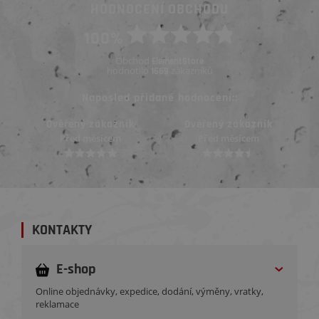
HODNOCENÍ OBCHODU
100%
Obchod
ElementStore
hodnotilo
zákazníků
1669
Naposled přidané hodnocení::
Ověřený zákazník
Ověřený zákazník
Před měsícem
Před měsícem
KONTAKTY
E-shop
Online objednávky, expedice, dodání, výměny, vratky,
reklamace