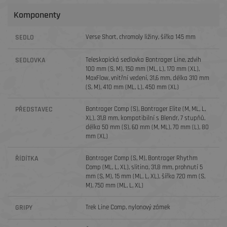
Komponenty
SEDLO
Verse Short, chromoly ližiny, šířka 145 mm
SEDLOVKA
Teleskopická sedlovka Bontrager Line, zdvih
100 mm (S, M), 150 mm (ML, L), 170 mm (XL),
MaxFlow, vnitřní vedení, 31,6 mm, délka 310 mm
(S, M), 410 mm (ML, L), 450 mm (XL)
PŘEDSTAVEC
Bontrager Comp (S), Bontrager Elite (M, ML, L,
XL), 31,8 mm, kompatibilní s Blendr, 7 stupňů,
délka 50 mm (S), 60 mm (M, ML), 70 mm (L), 80
mm (XL)
ŘÍDÍTKA
Bontrager Comp (S, M), Bontrager Rhythm
Comp (ML, L, XL), slitina, 31,8 mm, prohnutí 5
mm (S, M), 15 mm (ML, L, XL), šířka 720 mm (S,
M), 750 mm (ML, L, XL)
GRIPY
Trek Line Comp, nylonový zámek