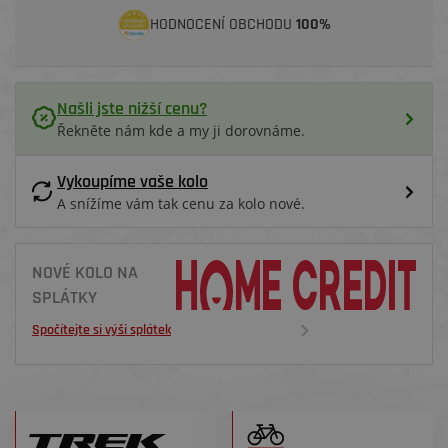
HODNOCENÍ OBCHODU
100%
Našli jste nižší cenu?
Řekněte nám kde a my ji dorovnáme.
Vykoupíme vaše kolo
A snížíme vám tak cenu za kolo nové.
NOVÉ KOLO NA
SPLÁTKY
Spočítejte si výši splátek