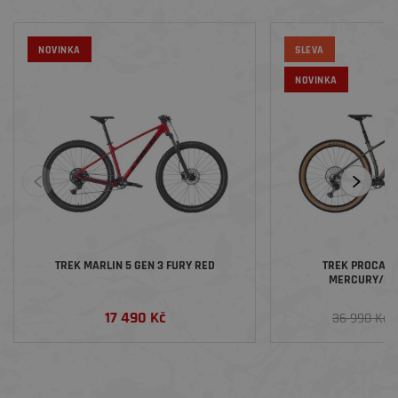
NOVINKA
SLEVA
NOVINKA
TREK MARLIN 5 GEN 3 FURY RED
TREK PROCALI
MERCURY/LI
17 490 Kč
3
36 990 Kč