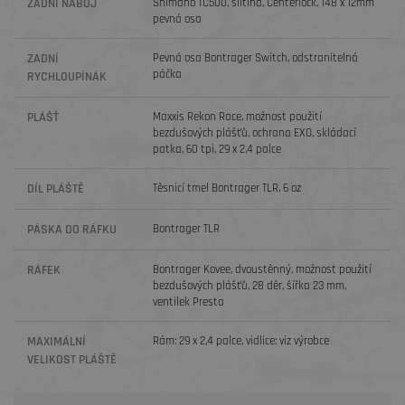
ZADNÍ NÁBOJ
Shimano TC500, slitina, Centerlock, 148 x 12mm
pevná osa
ZADNÍ
Pevná osa Bontrager Switch, odstranitelná
páčka
RYCHLOUPÍNÁK
PLÁŠŤ
Maxxis Rekon Race, možnost použití
bezdušových plášťů, ochrana EXO, skládací
patka, 60 tpi, 29 x 2,4 palce
DÍL PLÁŠTĚ
Těsnicí tmel Bontrager TLR, 6 oz
PÁSKA DO RÁFKU
Bontrager TLR
RÁFEK
Bontrager Kovee, dvoustěnný, možnost použití
bezdušových plášťů, 28 děr, šířka 23 mm,
ventilek Presta
MAXIMÁLNÍ
Rám: 29 x 2,4 palce, vidlice: viz výrobce
VELIKOST PLÁŠTĚ