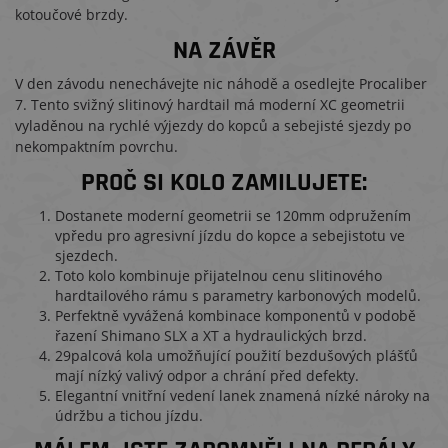
kotoučové brzdy.
NA ZÁVĚR
V den závodu nenechávejte nic náhodě a osedlejte Procaliber
7. Tento svižný slitinový hardtail má moderní XC geometrii
vyladěnou na rychlé výjezdy do kopců a sebejisté sjezdy po
nekompaktním povrchu.
PROČ SI KOLO ZAMILUJETE:
Dostanete moderní geometrii se 120mm odpružením
vpředu pro agresivní jízdu do kopce a sebejistotu ve
sjezdech.
Toto kolo kombinuje přijatelnou cenu slitinového
hardtailového rámu s parametry karbonových modelů.
Perfektně vyvážená kombinace komponentů v podobě
řazení Shimano SLX a XT a hydraulických brzd.
29palcová kola umožňující použití bezdušových plášťů
mají nízký valivý odpor a chrání před defekty.
Elegantní vnitřní vedení lanek znamená nízké nároky na
údržbu a tichou jízdu.