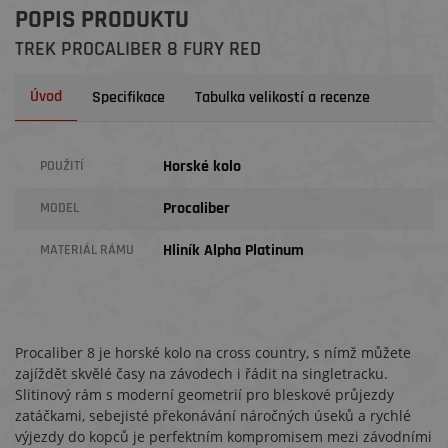
POPIS PRODUKTU
TREK PROCALIBER 8 FURY RED
Úvod
Specifikace
Tabulka velikostí a recenze
Horské kolo
POUŽITÍ
Procaliber
MODEL
Hliník Alpha Platinum
MATERIÁL RÁMU
Procaliber 8 je horské kolo na cross country, s nímž můžete
zajíždět skvělé časy na závodech i řádit na singletracku.
Slitinový rám s moderní geometrií pro bleskové průjezdy
zatáčkami, sebejisté překonávání náročných úseků a rychlé
výjezdy do kopců je perfektním kompromisem mezi závodními