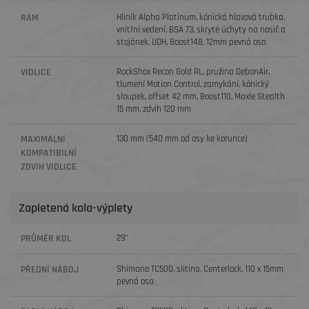
RÁM
Hliník Alpha Platinum, kónická hlavová trubka,
vnitřní vedení, BSA 73, skryté úchyty na nosič a
stojánek, UDH, Boost148, 12mm pevná osa
VIDLICE
RockShox Recon Gold RL, pružina DebonAir,
tlumení Motion Control, zamykání, kónický
sloupek, offset 42 mm, Boost110, Maxle Stealth
15 mm, zdvih 120 mm
MAXIMÁLNÍ
130 mm (540 mm od osy ke korunce)
KOMPATIBILNÍ
ZDVIH VIDLICE
Zapletená kola-výplety
PRŮMĚR KOL
29“
PŘEDNÍ NÁBOJ
Shimano TC500, slitina, Centerlock, 110 x 15mm
pevná osa