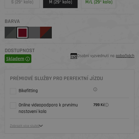
S (29“ kolo)
M (29“ kolo)
M/L (29“ kolo)
BARVA
DOSTUPNOST
Osobní vyzvednutí na
pobočkách
Skladem
PRÉMIOVÉ SLUŽBY PRO PERFEKTNÍ JÍZDU
Bikefitting
Online videopodpora k prvnímu
799 Kč
nastavení kola
Zobrazit více služeb