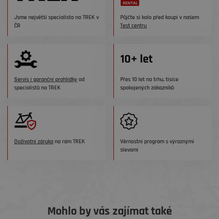
Jsme největší specialista na TREK v
Půjčte si kolo před koupí v našem
ČR
Test centru
Servis i garanční prohlídky
od
Přes 10 let na trhu, tisíce
specialistů na TREK
spokojených zákazníků
Doživotní záruka
na rám TREK
Věrnostní program s výraznými
slevami
Mohlo by vás zajímat také