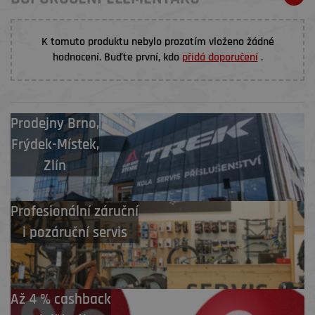
K tomuto produktu nebylo prozatím vloženo žádné
hodnocení. Buďte první, kdo
přidá doporučení
.
Prodejny
Brno
,
Frýdek-Místek
,
Zlín
Profesionální záruční
i pozáruční servis
Až 4 % cashback