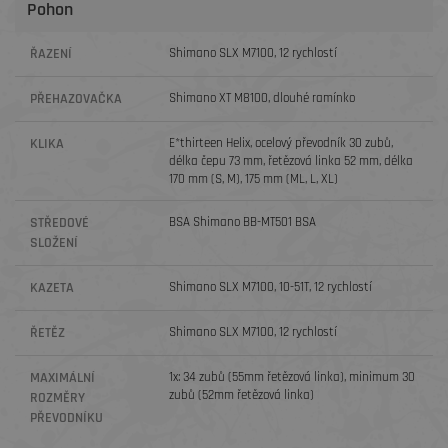
Pohon
ŘAZENÍ
Shimano SLX M7100, 12 rychlostí
PŘEHAZOVAČKA
Shimano XT M8100, dlouhé ramínko
KLIKA
E*thirteen Helix, ocelový převodník 30 zubů,
délka čepu 73 mm, řetězová linka 52 mm, délka
170 mm (S, M), 175 mm (ML, L, XL)
STŘEDOVÉ
BSA Shimano BB-MT501 BSA
SLOŽENÍ
KAZETA
Shimano SLX M7100, 10-51T, 12 rychlostí
ŘETĚZ
Shimano SLX M7100, 12 rychlostí
MAXIMÁLNÍ
1x: 34 zubů (55mm řetězová linka), minimum 30
zubů (52mm řetězová linka)
ROZMĚRY
PŘEVODNÍKU