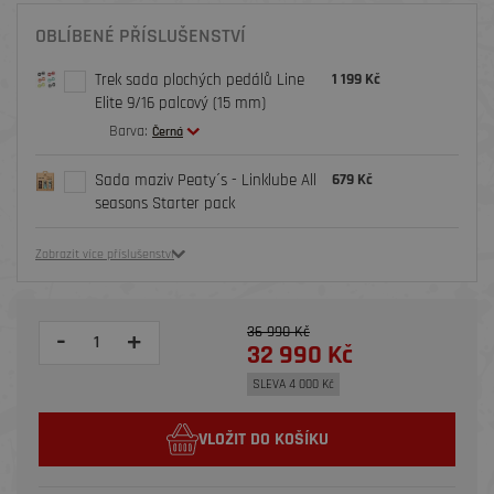
OBLÍBENÉ PŘÍSLUŠENSTVÍ
Trek sada plochých pedálů Line
1 199 Kč
Elite 9/16 palcový (15 mm)
Barva:
Černá
Sada maziv Peaty´s - Linklube All
679 Kč
seasons Starter pack
Zobrazit více příslušenství
36 990 Kč
-
+
32 990 Kč
SLEVA 4 000 Kč
VLOŽIT DO KOŠÍKU