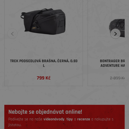
TREK PODSEDLOVÁ BRAŠNA, ČERNÁ, 0,93
BONTRAGER BRAŠ
L
ADVENTURE HAN
799 Kč
2
2 899 Kč
Nebojte se objednávat online!
Podívejte se na naše
videonávody
,
tipy
a
recenze
a nakupujte s
jistotou.