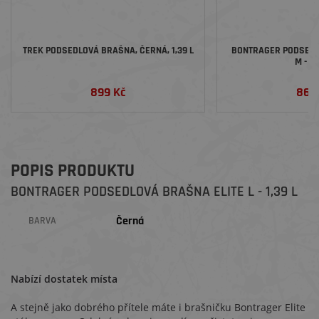
TREK PODSEDLOVÁ BRAŠNA, ČERNÁ, 1,39 L
BONTRAGER PODSEDL
M - 0,
899 Kč
869
POPIS PRODUKTU
BONTRAGER PODSEDLOVÁ BRAŠNA ELITE L - 1,39 L
Černá
BARVA
Nabízí dostatek místa
A stejně jako dobrého přítele máte i brašničku Bontrager Elite