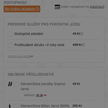
DOSTUPNOST
Osobní vyzvednutí na
pobočkách
Do týdne skladem
PRÉMIOVÉ SLUŽBY PRO PERFEKTNÍ JÍZDU
Ekologické zabalení
49 Kč
Prodloužená záruka +2 roky navíc
499 Kč
Zobrazit více služeb
OBLÍBENÉ PŘÍSLUŠENSTVÍ
ElementStore ponožky Original,
49 Kč
černé
Velikost:
35-38
ElementStore Bidon, černý 500ML
250 Kč