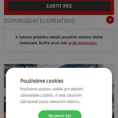
ZJISTIT VÍCE
DOPORUČENÍ ELEMENŤÁKŮ
K tomuto produktu nebylo prozatím vloženo žádné
hodnocení. Buďte první, kdo
přidá doporučení
.
Prodejny
Brno
,
Frýdek-Místek
,
Používáme cookies
Zlín
Používáme soubory cookies pro zlepšení
uživatelského zážitku. A také, abychom
Profesionální záruční
zobrazovali pouze relevantní reklamu.
i pozáruční servis
PŘIJMOUT VŠE