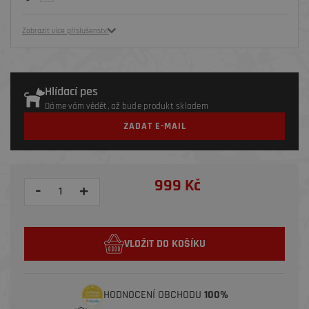
Zobrazit více příslušenství
Hlídací pes
Dáme vám vědět, až bude produkt skladem
ZADAT E-MAIL
999 Kč
-
+
VLOŽIT DO KOŠÍKU
HODNOCENÍ OBCHODU
100%