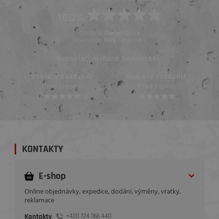
100%
Obchod
ElementStore
hodnotilo
zákazníků
1669
Naposled přidané hodnocení::
Ověřený zákazník
Ověřený zákazník
Před 3 týdny
Před 3 týdny
KONTAKTY
E-shop
Online objednávky, expedice, dodání, výměny, vratky,
reklamace
Kontakty
+420 724 366 440