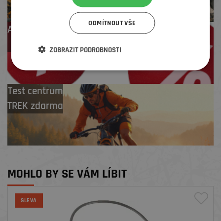
ODMÍTNOUT VŠE
Až 4 % cashback
na další nákup
ZOBRAZIT PODROBNOSTI
Test centrum
TREK zdarma
MOHLO BY SE VÁM LÍBIT
SLEVA