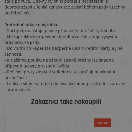
stále po ruce. Odolný nylon si poradí s nečistotami z
dobrodružství a lehká konstrukce zajistí během jízdy všechny
potřebné věci.
Podrobné údaje o výrobku:
- Suchý zip zajišťuje pevné připevnění brašničky k sedlu.
- Nízkoprofilové připevnění k sedlovce zabraňuje výkyvům
brašničky za jízdy.
- Do vnitřních kapes lze bezpečně uložit kreditní karty a jiné
cennosti.
- K dalšímu poutku na přední straně brašny lze snadno
připevnit úchyty pro zadní světla.
- Reflexní prvky zlepšují viditelnost a zaručují maximální
bezpečnost.
- Lehký a silný materiál odolává okolnímu prostředí a zároveň
chrání obsah.
Zákazníci také nakoupili
SLEVA