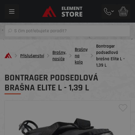
Toggle
navigation
Bontrager
Brašny
Brašny,
podsedlová
Příslušenství
na
nosiče
brašna Elite L -
kolo
1,39 L
BONTRAGER PODSEDLOVÁ
BRAŠNA ELITE L - 1,39 L