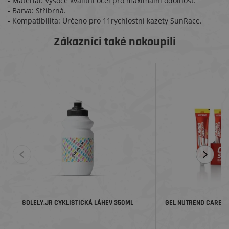
- Materiál: Vysoce kvalitní ocel pro maximální odolnost.
- Barva: Stříbrná.
- Kompatibilita: Určeno pro 11rychlostní kazety SunRace.
Zákazníci také nakoupili
SOLELY.JR CYKLISTICKÁ LÁHEV 350ML
GEL NUTREND CARBOS