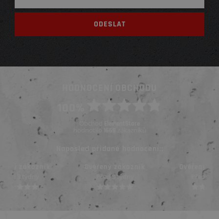
HODNOCENÍ OBCHODU
100%
Obchod
ElementStore
hodnotilo
zákazníků
1669
Naposled přidané hodnocení::
Ověřený zákazník
Ověřený zákazník
Před 3 týdny
Před 3 týdny