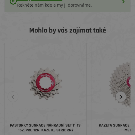
Řekněte nám kde a my ji dorovnáme.
Mohlo by vás zajímat také
PASTORKY SUNRACE NÁHRADNÍ SET 11-13-
KAZETA SUNRACE CS
15Z. PRO 12R. KAZETU, STŘÍBRNÝ
METAL