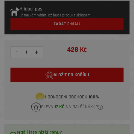
Hlídací pes
Dáme vám vědět, až bude produkt skladem
ZADAT E-MAIL
428 Kč
-
+
VLOŽIT DO KOŠÍKU
HODNOCENÍ OBCHODU
100%
SLEVA
17 KČ
NA DALŠÍ NÁKUP
Našli jste nižší cenu?