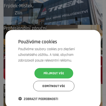
Frýdek-Místek
,
Zlín
Profesionální záruční
i pozáruční servis
Používáme cookies
Používáme soubory cookies pro zlepšení
uživatelského zážitku. A také, abychom
Až 4 % cashback
zobrazovali pouze relevantní reklamu.
na další nákup
PŘIJMOUT VŠE
ODMÍTNOUT VŠE
Test centrum
TREK zdarma
ZOBRAZIT PODROBNOSTI