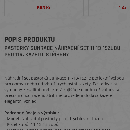
553 Kč
1 44
POPIS PRODUKTU
PASTORKY SUNRACE NÁHRADNÍ SET 11-13-15ZUBŮ
PRO 11R. KAZETU, STŘÍBRNÝ
Náhradní set pastorků SunRace 11-13-15z je perfektní volbou
pro opravu nebo údržbu 11rychlostní kazety. Pastorky jsou
vyrobeny z kvalitní oceli, která zajišťuje dlouhou životnost a
precizní chod řazení. Stříbrné provedení dodává kazetě
elegantní vzhled.
Podrobné údaje o výrobku:
- Model: Náhradní pastorky pro 11rychlostní kazetu.
- Počet zubů: 11-13-15 zubů.