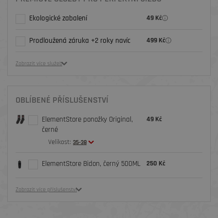
Ekologické zabalení
49 Kč
Prodloužená záruka +2 roky navíc
499 Kč
Zobrazit více služeb
OBLÍBENÉ PŘÍSLUŠENSTVÍ
ElementStore ponožky Original,
49 Kč
černé
Velikost:
35-38
ElementStore Bidon, černý 500ML
250 Kč
Zobrazit více příslušenství