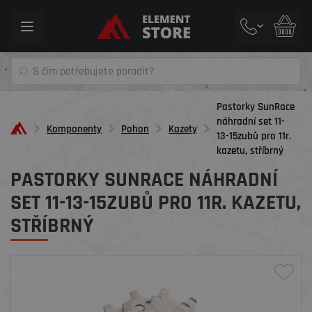
Toggle
navigation
Pastorky SunRace
náhradní set 11-
Komponenty
Pohon
Kazety
13-15zubů pro 11r.
kazetu, stříbrný
PASTORKY SUNRACE NÁHRADNÍ
SET 11-13-15ZUBŮ PRO 11R. KAZETU,
STŘÍBRNÝ