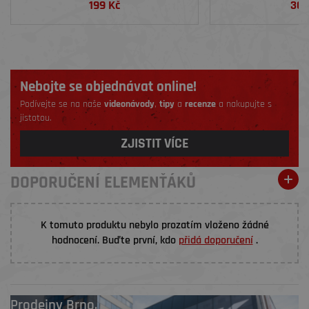
199 Kč
36 
Nebojte se objednávat online!
Podívejte se na naše
videonávody
,
tipy
a
recenze
a nakupujte s
jistotou.
ZJISTIT VÍCE
DOPORUČENÍ ELEMENŤÁKŮ
K tomuto produktu nebylo prozatím vloženo žádné
hodnocení. Buďte první, kdo
přidá doporučení
.
Prodejny
Brno
,