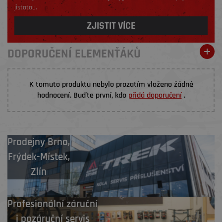
jistotou.
ZJISTIT VÍCE
DOPORUČENÍ ELEMENŤÁKŮ
K tomuto produktu nebylo prozatím vloženo žádné
hodnocení. Buďte první, kdo
přidá doporučení
.
Prodejny
Brno
,
Frýdek-Místek
,
Zlín
Profesionální záruční
i pozáruční servis