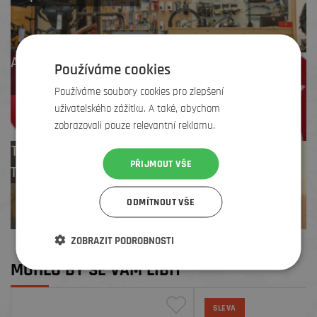
Až 4 % cashback
Používáme cookies
na další nákup
Používáme soubory cookies pro zlepšení
uživatelského zážitku. A také, abychom
zobrazovali pouze relevantní reklamu.
Test centrum
PŘIJMOUT VŠE
TREK zdarma
ODMÍTNOUT VŠE
ZOBRAZIT PODROBNOSTI
MOHLO BY SE VÁM LÍBIT
SLEVA