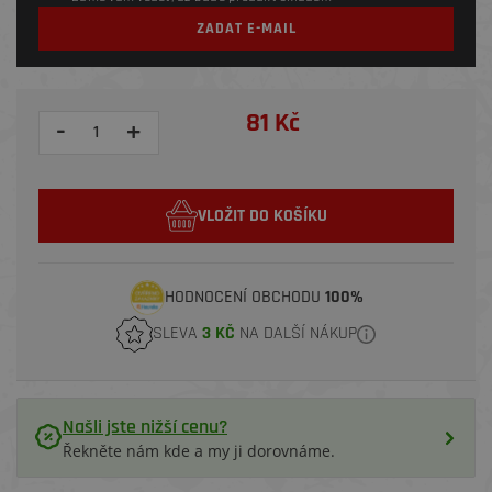
ZADAT E-MAIL
81 Kč
-
+
VLOŽIT DO KOŠÍKU
HODNOCENÍ OBCHODU
100%
SLEVA
3 KČ
NA DALŠÍ NÁKUP
Našli jste nižší cenu?
Řekněte nám kde a my ji dorovnáme.