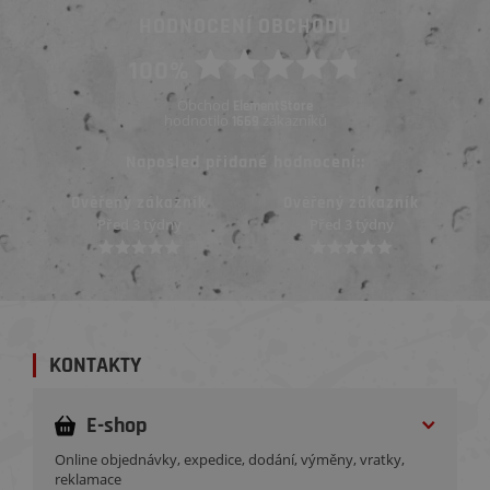
HODNOCENÍ OBCHODU
100%
Obchod
ElementStore
hodnotilo
zákazníků
1669
Naposled přidané hodnocení::
Ověřený zákazník
Ověřený zákazník
Před 3 týdny
Před 3 týdny
KONTAKTY
E-shop
Online objednávky, expedice, dodání, výměny, vratky,
reklamace