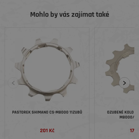
Mohlo by vás zajímat také
PASTOREK SHIMANO CS-M8000 11ZUBŮ
OZUBENÉ KOLO SH
M8000/M70
201 Kč
176