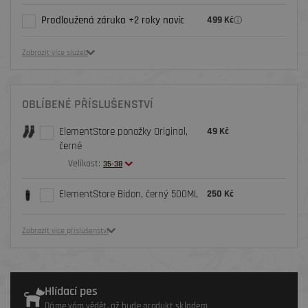
Prodloužená záruka +2 roky navíc
499 Kč
Zobrazit více služeb
OBLÍBENÉ PŘÍSLUŠENSTVÍ
ElementStore ponožky Original,
49 Kč
černé
Velikost:
35-38
ElementStore Bidon, černý 500ML
250 Kč
Zobrazit více příslušenství
Hlídací pes
Dáme vám vědět, až bude produkt skladem