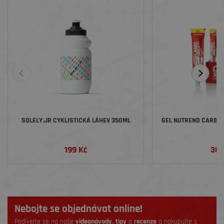
SOLELY.JR CYKLISTICKÁ LÁHEV 350ML
GEL NUTREND CARBOS
199 Kč
36 
Nebojte se objednávat online!
Podívejte se na naše
videonávody
,
tipy
a
recenze
a nakupujte s