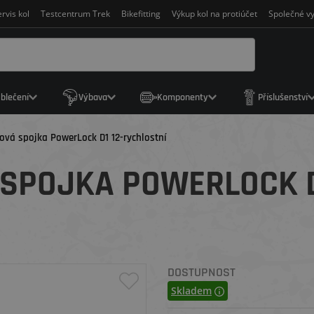
rvis kol
Testcentrum Trek
Bikefitting
Výkup kol na protiúčet
Společné vy
blečení
Výbava
Komponenty
Příslušenství
vá spojka PowerLock D1 12-rychlostní
SPOJKA POWERLOCK D
DOSTUPNOST
Skladem