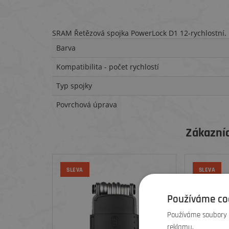
SRAM Řetězová spojka PowerLock D1 12-rychlostní.
Barva
Kompatibilita - počet rychlostí
Typ spojky
Povrchová úprava
Zákazníc
SLEVA
SLEVA
Používáme co
Používáme soubory c
reklamu.