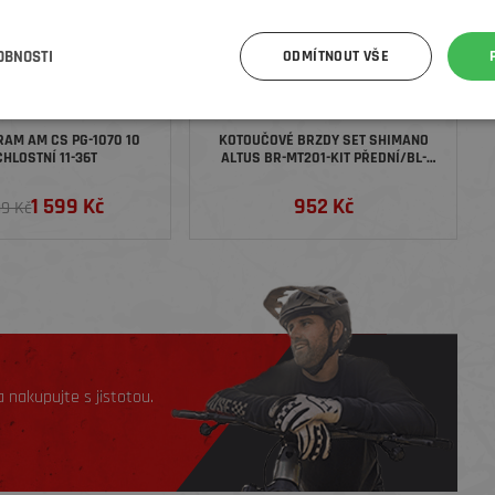
OBNOSTI
ODMÍTNOUT VŠE
RAM AM CS PG-1070 10
KOTOUČOVÉ BRZDY SET SHIMANO
HLOSTNÍ 11-36T
ALTUS BR-MT201-KIT PŘEDNÍ/BL-
MT201 BEZ ADAPT POLYMER
SMBH59/1000MM - ČERNÁ
1 599 Kč
952 Kč
99 Kč
 nakupujte s jistotou.