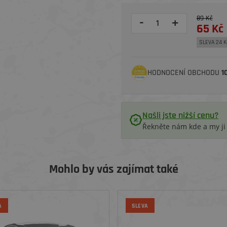
89 Kč
-
+
65 Kč
SLEVA 24 K
HODNOCENÍ OBCHODU
1
Našli jste nižší cenu?
Řekněte nám kde a my j
Mohlo by vás zajímat také
A
SLEVA