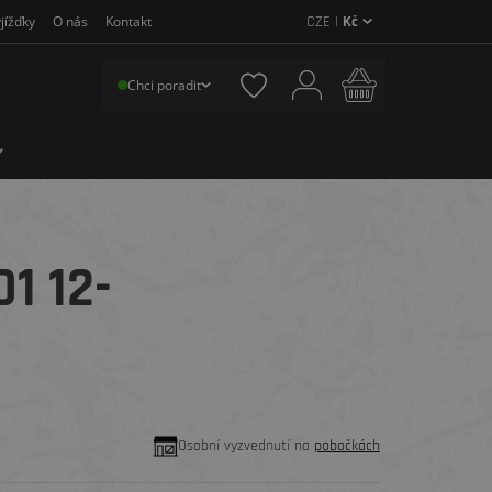
CZE |
Kč
jížďky
O nás
Kontakt
Chci poradit
1 12-
Osobní vyzvednutí na
pobočkách