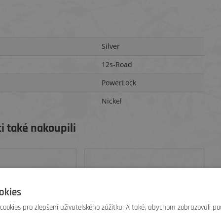
Silver
12s-Road
PowerLock
Nickel
i také nakoupili
okies
ookies pro zlepšení uživatelského zážitku. A také, abychom zobrazovali po