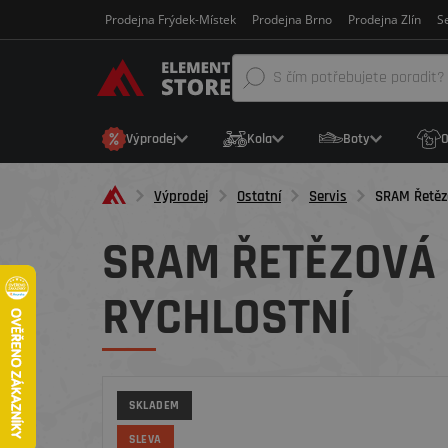
Prodejna Frýdek-Místek
Prodejna Brno
Prodejna Zlín
Se
Výprodej
Kola
Boty
O
Výprodej
Ostatní
Servis
SRAM Řetězo
SRAM ŘETĚZOVÁ 
RYCHLOSTNÍ
SKLADEM
SLEVA