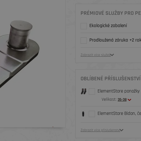
PRÉMIOVÉ SLUŽBY PRO PE
Ekologické zabalení
Prodloužená záruka +2 rok
Zobrazit více služeb
OBLÍBENÉ PŘÍSLUŠENSTVÍ
ElementStore ponožky O
Velikost:
35-38
ElementStore Bidon, č
Zobrazit více příslušenství