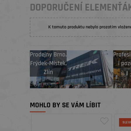
DOPORUČENÍ ELEMENŤÁ
K tomuto produktu nebylo prozatím vložen
Prodejny
Brno
,
Profesi
Frýdek-Místek
,
i poz
Zlín
MOHLO BY SE VÁM LÍBIT
SLEV