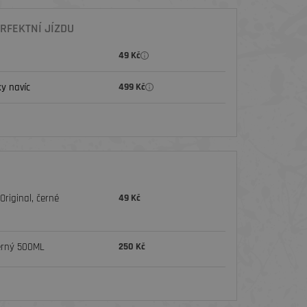
RFEKTNÍ JÍZDU
49 Kč
y navíc
499 Kč
riginal, černé
49 Kč
erný 500ML
250 Kč