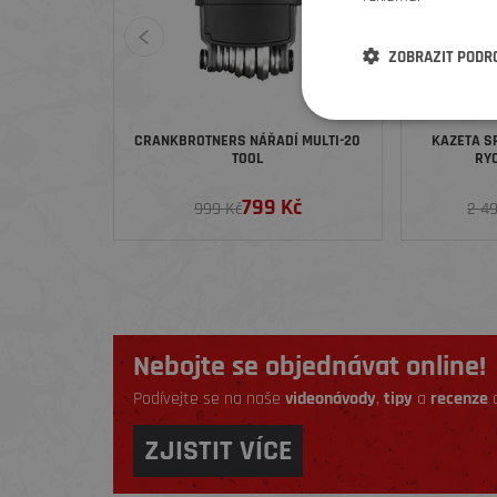
ZOBRAZIT PODR
CRANKBROTNERS NÁŘADÍ MULTI-20
KAZETA S
TOOL
RYC
799 Kč
999 Kč
2 4
Nebojte se objednávat online!
Podívejte se na naše
videonávody
,
tipy
a
recenze
a
ZJISTIT VÍCE