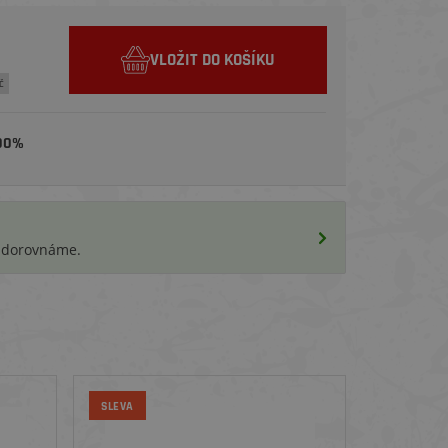
VLOŽIT DO KOŠÍKU
č
00%
i dorovnáme.
SLEVA
SLEVA