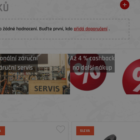
KŮ
o žádné hodnocení. Buďte první, kdo
přidá doporučení
.
onální záruční
Až 4 % cashback
áruční servis
na další nákup
A
SLEVA