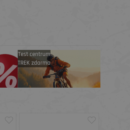
Test centrum
TREK zdarma