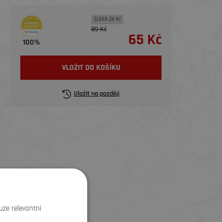
SLEVA 24 Kč
89 Kč
65 Kč
100%
VLOŽIT DO KOŠÍKU
Uložit na později
SLEVA
uze relevantní