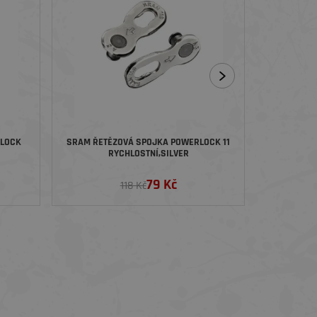
RLOCK
SRAM ŘETĚZOVÁ SPOJKA POWERLOCK 11
SRAM ŘET
RYCHLOSTNÍ,SILVER
79 Kč
118 Kč