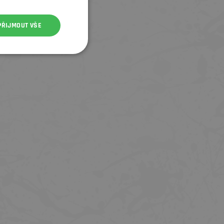
PŘIJMOUT VŠE
TREK SADA PEDÁLŮ LINE COMP FLAT
GUMOVÉ PŘEVLEKY PÁK SRAM H
COVERS ED ETAP AXS BLK PAI
699 Kč
699 Kč
1 049 Kč