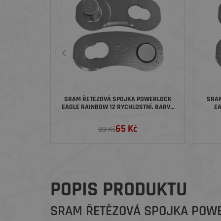
SRAM ŘETĚZOVÁ SPOJKA POWERLOCK
SRAM ŘETĚZOVÁ SPOJKA PO
EAGLE RAINBOW 12 RYCHLOSTNÍ, BARVA
EA
STŘÍBRNÁ
65 Kč
89 Kč
POPIS PRODUKTU
SRAM ŘETĚZOVÁ SPOJKA POWE