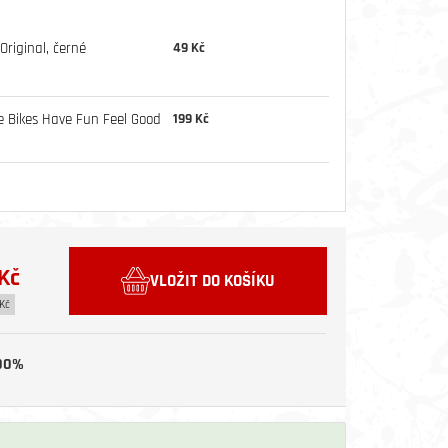
riginal, černé
49 Kč
e Bikes Have Fun Feel Good
199 Kč
Kč
VLOŽIT DO KOŠÍKU
Kč
00%