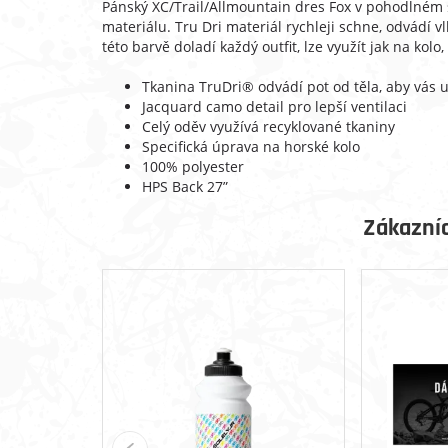
Pánský XC/Trail/Allmountain dres Fox v pohodlném 
materiálu. Tru Dri materiál rychleji schne, odvádí v
této barvě doladí každý outfit, lze využít jak na kolo,
Tkanina TruDri® odvádí pot od těla, aby vás 
Jacquard camo detail pro lepší ventilaci
Celý oděv využívá recyklované tkaniny
Specifická úprava na horské kolo
100% polyester
HPS Back 27”
Zákazníc