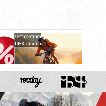
Test centrum
TREK zdarma