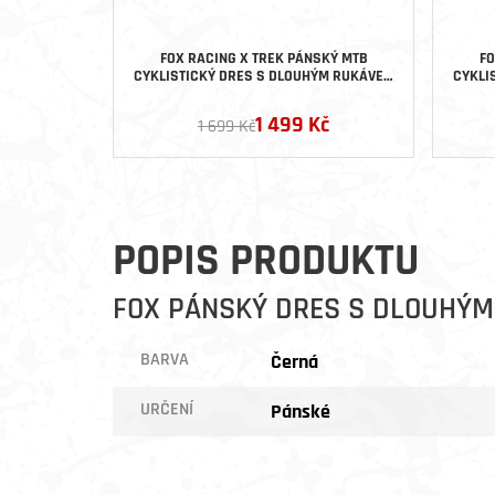
FOX RACING X TREK PÁNSKÝ MTB
FO
CYKLISTICKÝ DRES S DLOUHÝM RUKÁVEM
CYKLI
RANGER ČERNÝ
1 499 Kč
1 699 Kč
POPIS PRODUKTU
FOX PÁNSKÝ DRES S DLOUHÝM
BARVA
Černá
URČENÍ
Pánské