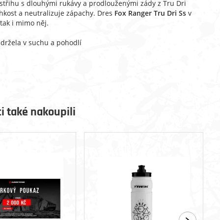
střihu s dlouhými rukávy a prodlouženými zády z Tru Dri
lhkost a neutralizuje zápachy. D
res
Fox Ranger Tru Dri Ss
v
 tak i mimo něj.
udržela v suchu a pohodlí
i také nakoupili