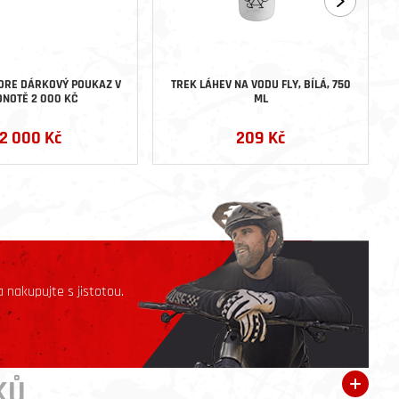
ORE DÁRKOVÝ POUKAZ V
TREK LÁHEV NA VODU FLY, BÍLÁ, 750
NOTĚ 2 000 KČ
ML
2 000 Kč
209 Kč
 nakupujte s jistotou.
KŮ