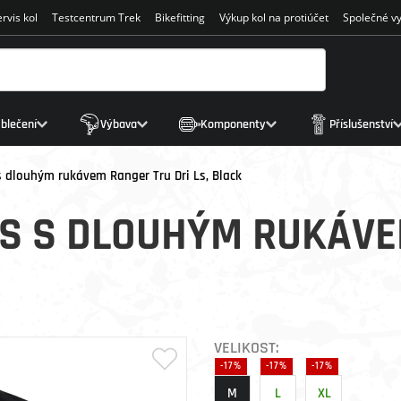
rvis kol
Testcentrum Trek
Bikefitting
Výkup kol na protiúčet
Společné vy
blečení
Výbava
Komponenty
Příslušenství
s dlouhým rukávem Ranger Tru Dri Ls, Black
S S DLOUHÝM RUKÁVE
VELIKOST:
-17%
-17%
-17%
M
L
XL