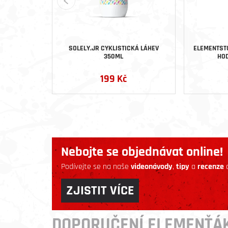
SOLELY.JR CYKLISTICKÁ LÁHEV
ELEMENTST
350ML
HOD
199 Kč
Nebojte se objednávat online!
Podívejte se na naše
videonávody
,
tipy
a
recenze
a
ZJISTIT VÍCE
DOPORUČENÍ ELEMENŤÁ