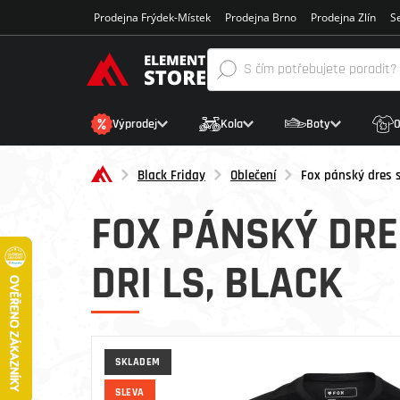
Prodejna Frýdek-Místek
Prodejna Brno
Prodejna Zlín
Se
Výprodej
Kola
Boty
O
Black Friday
Oblečení
Fox pánský dres 
FOX PÁNSKÝ DRE
DRI LS, BLACK
SKLADEM
SLEVA