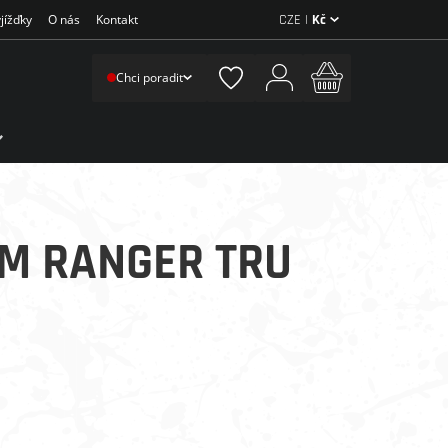
CZE |
Kč
jížďky
O nás
Kontakt
Chci poradit
M RANGER TRU