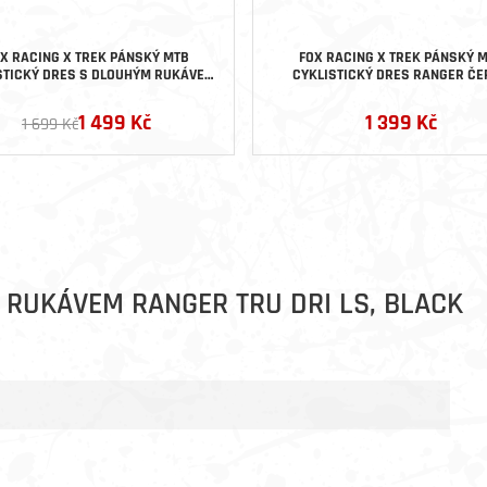
X RACING X TREK PÁNSKÝ MTB
FOX RACING X TREK PÁNSKÝ 
STICKÝ DRES S DLOUHÝM RUKÁVEM
CYKLISTICKÝ DRES RANGER ČE
RANGER TMAVĚ ZELENÝ
1 499 Kč
1 399 Kč
1 699 Kč
 RUKÁVEM RANGER TRU DRI LS, BLACK