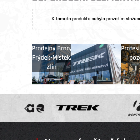
K tomuto produktu nebylo prozatím vložen
Prodejny
Brno
,
Profesi
Frýdek-Místek
,
i poz
Zlín