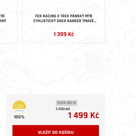
MTB
FOX RACING X TREK PÁNSKÝ MTB
FOX RA
RNÝ
CYKLISTICKÝ DRES RANGER TMAVĚ
CYKLIS
ZELENÝ
1 399 Kč
2
SLEVA 300 Kč
1 799 Kč
1 499 Kč
100%
VLOŽIT DO KOŠÍKU