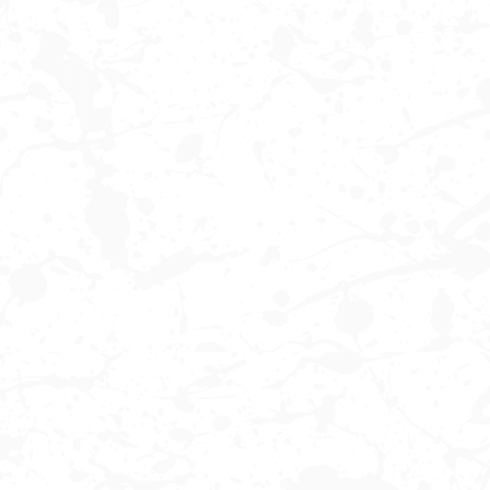
TREK DRŽÁK ZADNÍHO SVĚTLA QUICK
KLÍČ K DOTAŽENÍ VENTILKU I
CONNECT
NÁSTAVCE VENTILKU
129 Kč
10 Kč