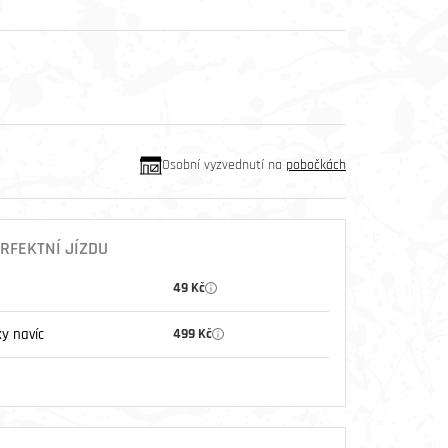
Osobní vyzvednutí na
pobočkách
RFEKTNÍ JÍZDU
49 Kč
y navíc
499 Kč