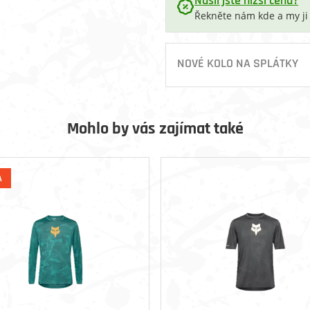
Našli jste nižší cenu?
Řekněte nám kde a my j
NOVÉ KOLO NA SPLÁTKY
Mohlo by vás zajímat také
A