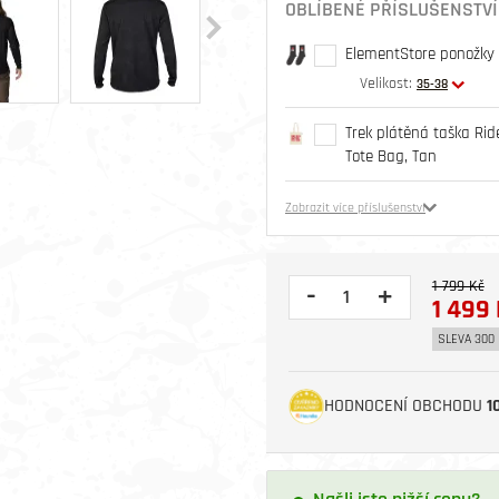
OBLÍBENÉ PŘÍSLUŠENSTVÍ
ElementStore ponožky O
Velikost:
35-38
Trek plátěná taška Rid
Tote Bag, Tan
Zobrazit více příslušenství
1 799 Kč
-
+
1 499 
SLEVA 300 
HODNOCENÍ OBCHODU
1