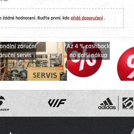
o žádné hodnocení. Buďte první, kdo
přidá doporučení
.
onální záruční
Až 4 % cashback
áruční servis
na další nákup