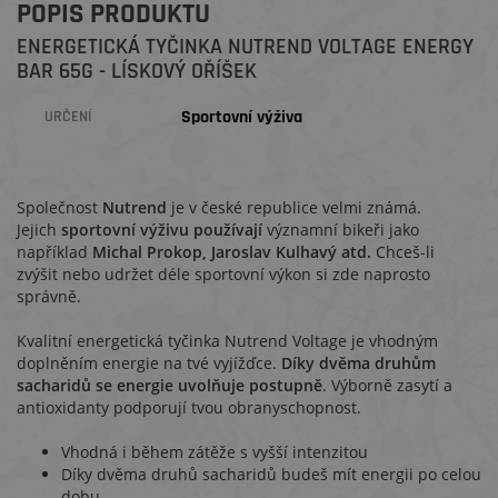
POPIS PRODUKTU
ENERGETICKÁ TYČINKA NUTREND VOLTAGE ENERGY
BAR 65G - LÍSKOVÝ OŘÍŠEK
Sportovní výživa
URČENÍ
Společnost
Nutrend
je v české republice velmi známá.
Jejich
sportovní výživu
používají
významní bikeři jako
například
Michal Prokop, Jaroslav Kulhavý atd.
Chceš-li
zvýšit nebo udržet déle sportovní výkon si zde naprosto
správně.
Kvalitní energetická tyčinka Nutrend Voltage je vhodným
doplněním energie na tvé vyjížďce.
Díky dvěma druhům
sacharidů se energie uvolňuje postupně
. Výborně zasytí a
antioxidanty podporují tvou obranyschopnost.
Vhodná i během zátěže s vyšší intenzitou
Díky dvěma druhů sacharidů budeš mít energii po celou
dobu