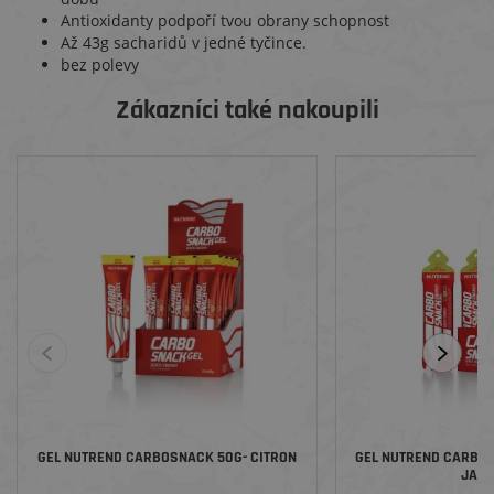
Antioxidanty podpoří tvou obrany schopnost
Až 43g sacharidů v jedné tyčince.
bez polevy
Zákazníci také nakoupili
GEL NUTREND CARBOSNACK 50G- CITRON
GEL NUTREND CARBOS
JAB