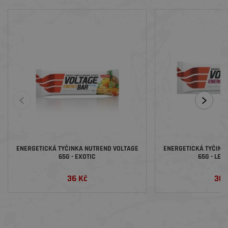
ENERGETICKÁ TYČINKA NUTREND VOLTAGE
ENERGETICKÁ TYČINK
65G - EXOTIC
65G - LES
36 Kč
36 