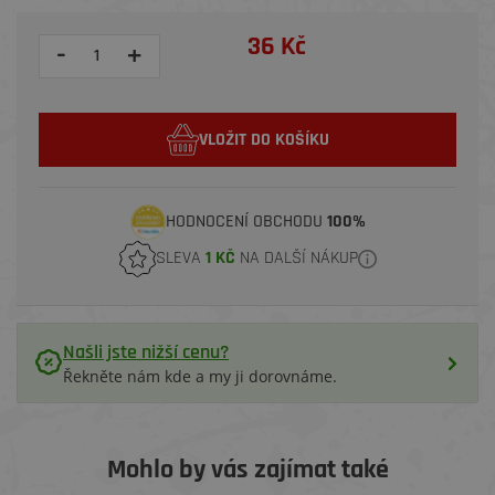
36 Kč
-
+
VLOŽIT DO KOŠÍKU
HODNOCENÍ OBCHODU
100%
SLEVA
1 KČ
NA DALŠÍ NÁKUP
Našli jste nižší cenu?
Řekněte nám kde a my ji dorovnáme.
Mohlo by vás zajímat také