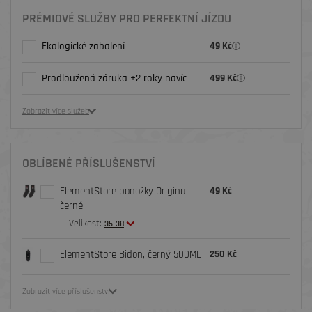
PRÉMIOVÉ SLUŽBY PRO PERFEKTNÍ JÍZDU
Ekologické zabalení
49 Kč
Prodloužená záruka +2 roky navíc
499 Kč
Zobrazit více služeb
OBLÍBENÉ PŘÍSLUŠENSTVÍ
ElementStore ponožky Original,
49 Kč
černé
Velikost:
35-38
ElementStore Bidon, černý 500ML
250 Kč
Zobrazit více příslušenství