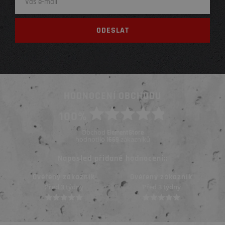
HODNOCENÍ OBCHODU
100%
Obchod
ElementStore
hodnotilo
zákazníků
1669
Naposled přidané hodnocení::
Ověřený zákazník
Ověřený zákazník
Před 3 týdny
Před 3 týdny