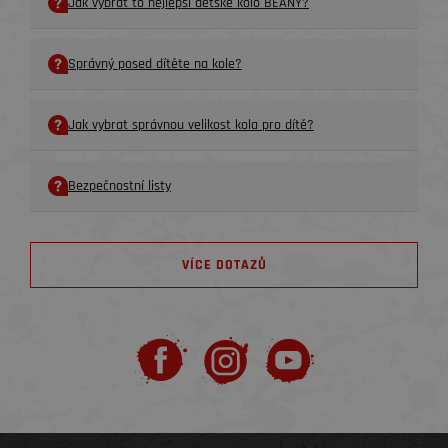
Jak vybrat to nejlepší dětské kolo BEANY?
Správný posed dítěte na kole?
Jak vybrat správnou velikost kola pro dítě?
Bezpečnostní listy
VÍCE DOTAZŮ