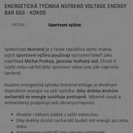
ENERGETICKÁ TYČINKA NUTREND VOLTAGE ENERGY
BAR 65G - KOKOS
Sportovní výživa
URČENÍ
Společnost
Nutrend
je v české republice velmi známá.
Jejich
sportovní výživu
používají
významní bikeři jako
například
Michal Prokop, Jaroslav Kulhavý atd.
Chceš-li
zvýšit
nebo udržet déle sportovní výkon jste zde naprosto
správně.
Kvalitní energetická tyčinka Nutrend Voltage je vhodným
doplněním energie na vaší vyjížďce.
Díky dvěma druhům
sacharidů se energie uvolňuje postupně
. Výborně zasytí a
antioxidanty podporují vaši obranyschopnost.
Vhodná i během zátěže s vyšší intenzitou
Díky dvěma druhů sacharidů budeš mít energii po celou
dobu
Antioxidanty podpoří tvou obrany schopnost