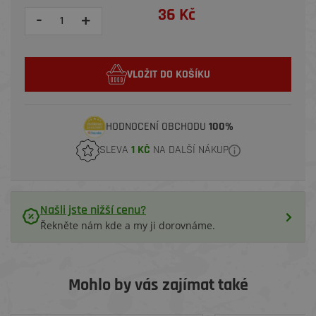
36 Kč
-
+
VLOŽIT DO KOŠÍKU
HODNOCENÍ OBCHODU
100%
SLEVA
1 KČ
NA DALŠÍ NÁKUP
Našli jste nižší cenu?
Řekněte nám kde a my ji dorovnáme.
Mohlo by vás zajímat také