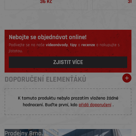
36 Kč
36 
Nebojte se objednávat online!
Podívejte se na naše
videonávody
,
tipy
a
recenze
a nakupujte s
jistotou.
ZJISTIT VÍCE
DOPORUČENÍ ELEMENŤÁKŮ
K tomuto produktu nebylo prozatím vloženo žádné
hodnocení. Buďte první, kdo
přidá doporučení
.
Prodejny
Brno
,