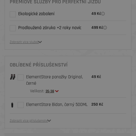
PRÉMIOVÉ SLUŽBY PRO PERFEKTNÍ JÍZDU
Ekologické zabalení
49 Kč
Prodloužená záruka +2 roky navíc
499 Kč
Zobrazit více služeb
OBLÍBENÉ PŘÍSLUŠENSTVÍ
ElementStore ponožky Original,
49 Kč
černé
Velikost:
35-38
ElementStore Bidon, černý 500ML
250 Kč
Zobrazit více příslušenství