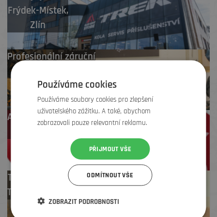
Frýdek-Místek
,
Zlín
Profesionální záruční
i pozáruční servis
Používáme cookies
Používáme soubory cookies pro zlepšení
uživatelského zážitku. A také, abychom
Až 4 % cashback
zobrazovali pouze relevantní reklamu.
na další nákup
PŘIJMOUT VŠE
ODMÍTNOUT VŠE
Test centrum
TREK zdarma
ZOBRAZIT PODROBNOSTI