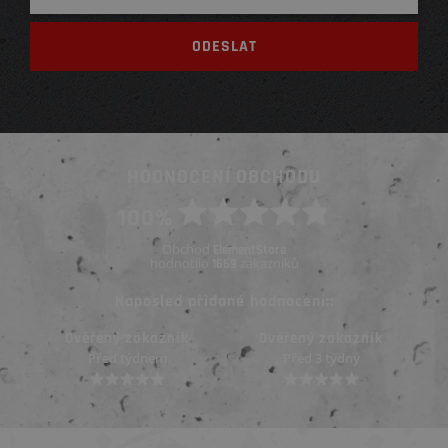
HODNOCENÍ OBCHODU
100%
Obchod
ElementStore
hodnotilo
zákazníků
1669
Naposled přidané hodnocení::
Ověřený zákazník
Ověřený zákazník
Před 3 týdny
Před 3 týdny