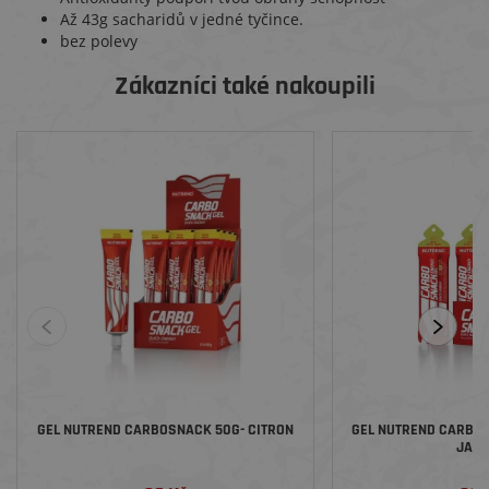
Až 43g sacharidů v jedné tyčince.
bez polevy
Zákazníci také nakoupili
GEL NUTREND CARBOSNACK 50G- CITRON
GEL NUTREND CARBOS
JAB