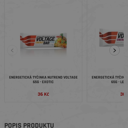
ENERGETICKÁ TYČINKA NUTREND VOLTAGE
ENERGETICKÁ TYČINK
65G - EXOTIC
65G - LES
36 Kč
36 
POPIS PRODUKTU