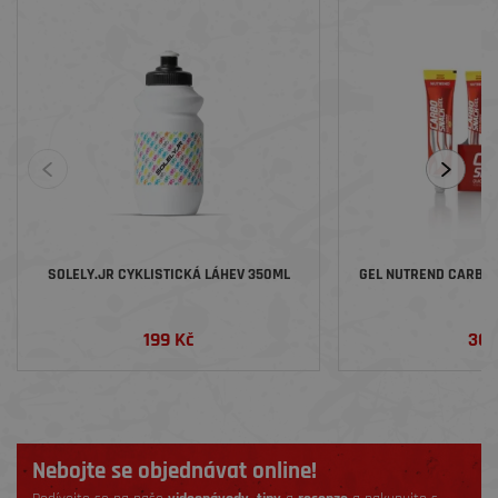
SOLELY.JR CYKLISTICKÁ LÁHEV 350ML
GEL NUTREND CARBOS
199 Kč
36 
Nebojte se objednávat online!