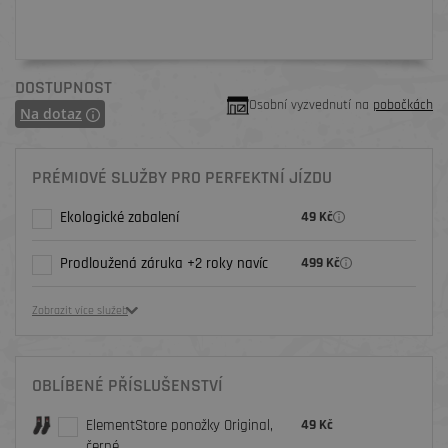
DOSTUPNOST
Osobní vyzvednutí na
pobočkách
Na dotaz
PRÉMIOVÉ SLUŽBY PRO PERFEKTNÍ JÍZDU
Ekologické zabalení
49 Kč
Prodloužená záruka +2 roky navíc
499 Kč
Zobrazit více služeb
OBLÍBENÉ PŘÍSLUŠENSTVÍ
ElementStore ponožky Original,
49 Kč
černé