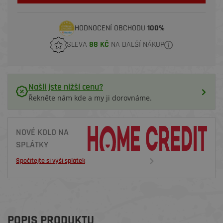
HODNOCENÍ OBCHODU
100%
SLEVA
88 KČ
NA DALŠÍ NÁKUP
Našli jste nižší cenu?
Řekněte nám kde a my ji dorovnáme.
NOVÉ KOLO NA
SPLÁTKY
Spočítejte si výši splátek
POPIS PRODUKTU