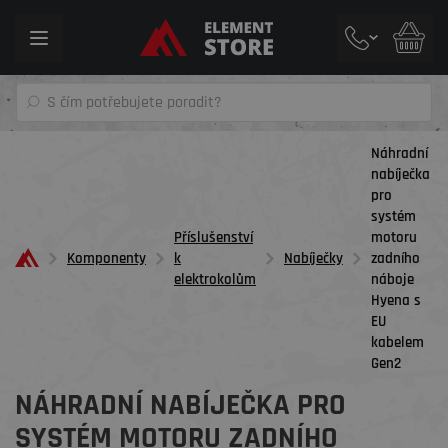
Toggle
navigation
Náhradní
nabíječka
pro
systém
Příslušenství
motoru
Komponenty
k
Nabíječky
zadního
elektrokolům
náboje
Hyena s
EU
kabelem
Gen2
NÁHRADNÍ NABÍJEČKA PRO
SYSTÉM MOTORU ZADNÍHO