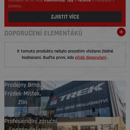
Podívejte se na naše
videonávody
,
tipy
a
recenze
a nakupujte s
jistotou.
ZJISTIT VÍCE
DOPORUČENÍ ELEMENŤÁKŮ
K tomuto produktu nebylo prozatím vloženo žádné
hodnocení. Buďte první, kdo
přidá doporučení
.
Prodejny
Brno
,
Frýdek-Místek
,
Zlín
Profesionální záruční
i pozáruční servis