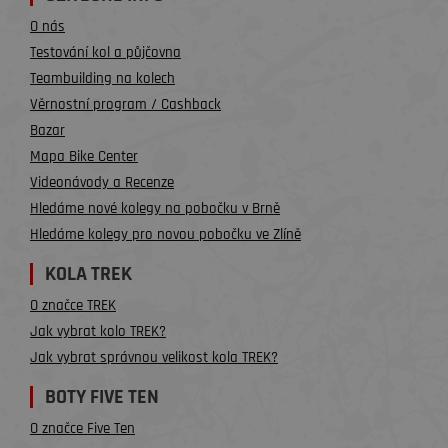
O nás
Testování kol a půjčovna
Teambuilding na kolech
Věrnostní program / Cashback
Bazar
Mapa Bike Center
Videonávody a Recenze
Hledáme nové kolegy na pobočku v Brně
Hledáme kolegy pro novou pobočku ve Zlíně
KOLA TREK
O značce TREK
Jak vybrat kolo TREK?
Jak vybrat správnou velikost kola TREK?
BOTY FIVE TEN
O značce Five Ten