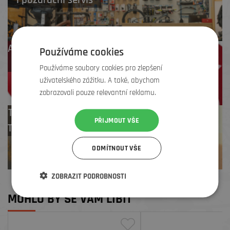
Až 4 % cashback
Používáme cookies
na další nákup
Používáme soubory cookies pro zlepšení
uživatelského zážitku. A také, abychom
zobrazovali pouze relevantní reklamu.
Test centrum
PŘIJMOUT VŠE
TREK zdarma
ODMÍTNOUT VŠE
ZOBRAZIT PODROBNOSTI
MOHLO BY SE VÁM LÍBIT