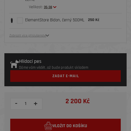
Velikost:
35-38
ElementStore Bidon, černý 500ML
250 Kč
Zobrazit více příslušenství
Hlídací pes
Dáme vám vědět, až bude produkt skladem
ZADAT E-MAIL
2 200 Kč
-
+
VLOŽIT DO KOŠÍKU