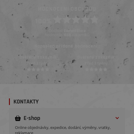
HODNOCENÍ OBCHODU
100%
Obchod
ElementStore
hodnotilo
zákazníků
1669
Naposled přidané hodnocení::
Ověřený zákazník
Ověřený zákazník
Před 3 týdny
Před 3 týdny
KONTAKTY
E-shop
Online objednávky, expedice, dodání, výměny, vratky,
reklamace