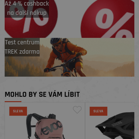
Až 4 % cashback
na další nákup
Test centrum
TREK zdarma
MOHLO BY SE VÁM LÍBIT
SLEVA
SLEVA