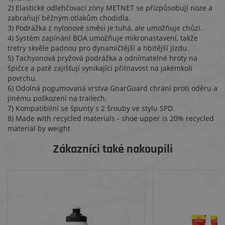
2) Elastické odlehčovací zóny METNET se přizpůsobují noze a
zabraňují běžným otlakům chodidla.
3) Podrážka z nylonové směsi je tuhá, ale umožňuje chůzi.
4) Systém zapínání BOA umožňuje mikronastavení, takže
tretry skvěle padnou pro dynamičtější a hbitější jízdu.
5) Tachyonová pryžová podrážka a odnímatelné hroty na
špičce a patě zajišťují vynikající přilnavost na jakémkoli
povrchu.
6) Odolná pogumovaná vrstva GnarGuard chrání proti oděru a
jinému poškození na trailech.
7) Kompatibilní se špunty s 2 šrouby ve stylu SPD.
8) Made with recycled materials - shoe upper is 20% recycled
material by weight
Zákazníci také nakoupili