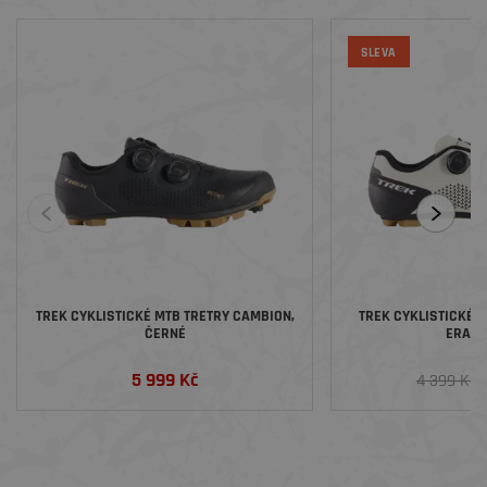
SLEVA
TREK CYKLISTICKÉ MTB TRETRY CAMBION,
TREK CYKLISTICKÉ M
ČERNÉ
ERA W
5 999 Kč
3
4 399 Kč