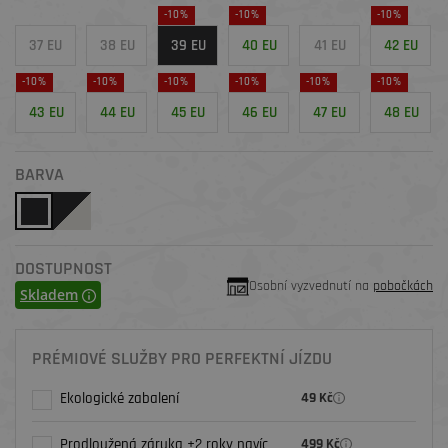
-10%
-10%
-10%
37 EU
38 EU
39 EU
40 EU
41 EU
42 EU
-10%
-10%
-10%
-10%
-10%
-10%
43 EU
44 EU
45 EU
46 EU
47 EU
48 EU
BARVA
DOSTUPNOST
Osobní vyzvednutí na
pobočkách
Skladem
PRÉMIOVÉ SLUŽBY PRO PERFEKTNÍ JÍZDU
Ekologické zabalení
49 Kč
Prodloužená záruka +2 roky navíc
499 Kč