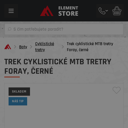
Toggle
navigation
Cyklistické
Trek cyklistické MTB tretry
Boty
tretry
Foray, černé
TREK CYKLISTICKÉ MTB TRETRY
FORAY, ČERNÉ
SKLADEM
NÁŠ TIP