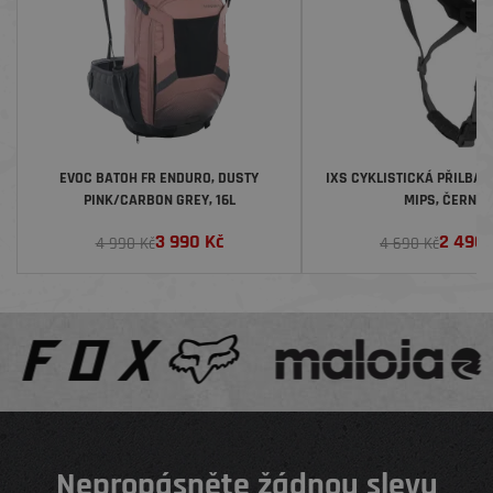
EVOC BATOH FR ENDURO, DUSTY
IXS CYKLISTICKÁ PŘILBA 
PINK/CARBON GREY, 16L
MIPS, ČERNÁ
3 990
Kč
2 490
4 990 Kč
4 690 Kč
Nepropásněte žádnou slevu