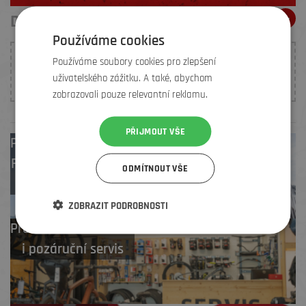
DOPORUČENÍ ELEMENŤÁKŮ
Používáme cookies
Používáme soubory cookies pro zlepšení
K tomuto produktu nebylo prozatím vloženo žádné
uživatelského zážitku. A také, abychom
hodnocení. Buďte první, kdo
přidá doporučení
.
zobrazovali pouze relevantní reklamu.
PŘIJMOUT VŠE
Prodejny
Brno
,
Frýdek-Místek
,
ODMÍTNOUT VŠE
Zlín
ZOBRAZIT PODROBNOSTI
Profesionální záruční
i pozáruční servis