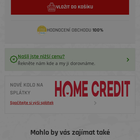
VLOŽIT DO KOŠÍKU
HODNOCENÍ OBCHODU
100%
Našli jste nižší cenu?
Řekněte nám kde a my ji dorovnáme.
NOVÉ KOLO NA
SPLÁTKY
Spočítejte si výši splátek
Mohlo by vás zajímat také