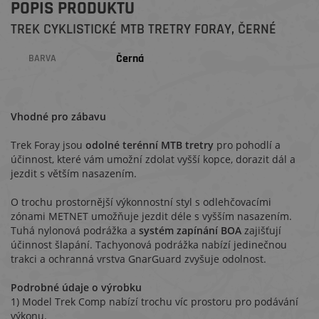
POPIS PRODUKTU
TREK CYKLISTICKÉ MTB TRETRY FORAY, ČERNÉ
Černá
BARVA
Vhodné pro zábavu
Trek Foray jsou
odolné terénní MTB tretry
pro pohodlí a
účinnost, které vám umožní zdolat vyšší kopce, dorazit dál a
jezdit s větším nasazením.
O trochu prostornější výkonnostní styl s odlehčovacími
zónami METNET umožňuje jezdit déle s vyšším nasazením.
Tuhá nylonová podrážka a
systém zapínání BOA
zajišťují
účinnost šlapání. Tachyonová podrážka nabízí jedinečnou
trakci a ochranná vrstva GnarGuard zvyšuje odolnost.
Podrobné údaje o výrobku
1) Model Trek Comp nabízí trochu víc prostoru pro podávání
výkonu.