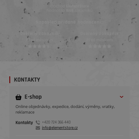
Obchod
ElementStore
hodnotilo
zákazníků
1669
Naposled přidané hodnocení::
Ověřený zákazník
Ověřený zákazník
Před měsícem
Před 2 dny
KONTAKTY
E-shop
Online objednávky, expedice, dodání, výměny, vratky,
reklamace
Kontakty
+420 724 366 440
info@elementstore.cz