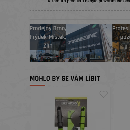
K tomuto produktu nebylo prozatím vložen
Prodejny
Brno
,
Profesi
Frýdek-Místek
,
i poz
Zlín
MOHLO BY SE VÁM LÍBIT