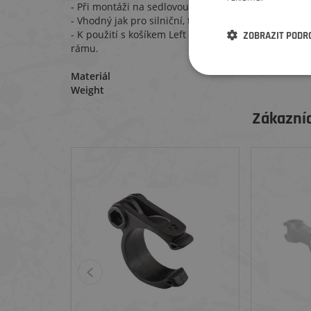
- Při montáži na sedlovou trubku, docílíte přístupu z
- Vhodný jak pro silniční, tak pro horská kola
- K použití s košíkem Left Side Load Cage k přístup
ZOBRAZIT PODR
rámu.
Materiál
Weight
Zákazníc