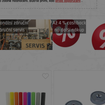
o žádné hodnocení. Buďte první, kdo
přidá doporučení
.
onální záruční
Až 4 % cashback
áruční servis
na další nákup