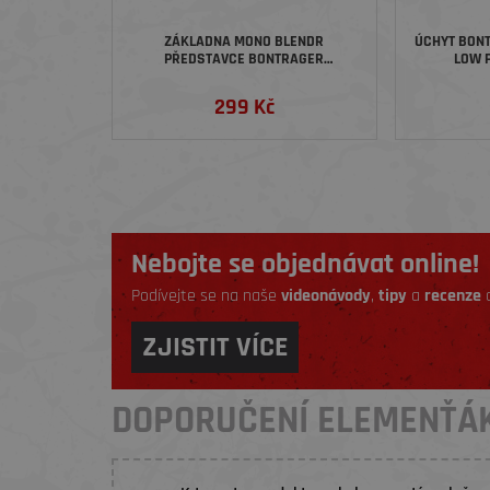
ZÁKLADNA MONO BLENDR
ÚCHYT BON
PŘEDSTAVCE BONTRAGER
LOW 
RSL/XXX/PRO/ELITE
299 Kč
Nebojte se objednávat online!
Podívejte se na naše
videonávody
,
tipy
a
recenze
a
ZJISTIT VÍCE
DOPORUČENÍ ELEMENŤÁ