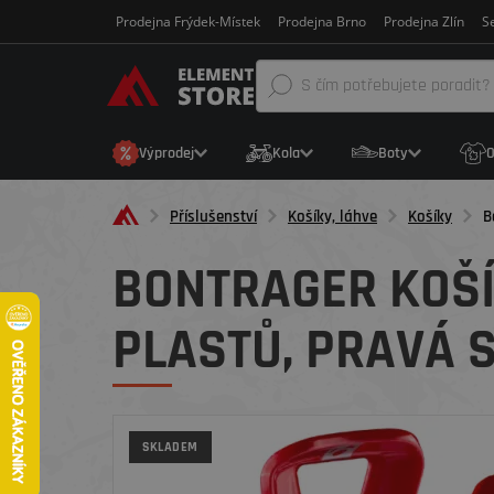
Prodejna Frýdek-Místek
Prodejna Brno
Prodejna Zlín
Se
Výprodej
Kola
Boty
O
Příslušenství
Košíky, láhve
Košíky
B
BONTRAGER KOŠÍ
PLASTŮ, PRAVÁ 
SKLADEM