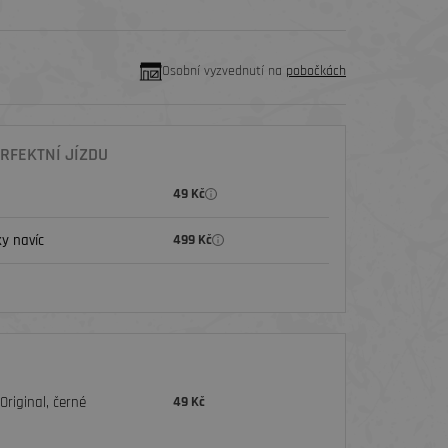
Osobní vyzvednutí na
pobočkách
RFEKTNÍ JÍZDU
49 Kč
y navíc
499 Kč
riginal, černé
49 Kč