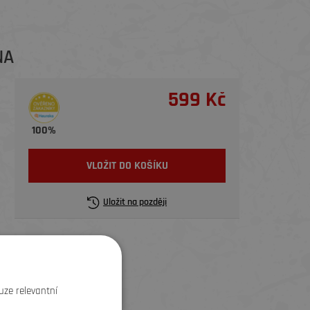
NA
599 Kč
100%
VLOŽIT DO KOŠÍKU
Uložit na později
uze relevantní