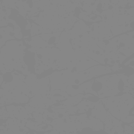
TREK LÁHEV NA VODU FLY, ŠEDÁ, 550
NÁŘADÍ CRANKBROTHERS MULTI 1
ML
TOOL
189 Kč
720 Kč
899 Kč