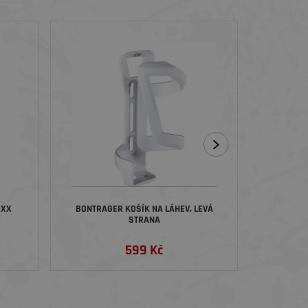
SLEVA
XXX
BONTRAGER KOŠÍK NA LÁHEV, LEVÁ
BONTRA
STRANA
599 Kč
1