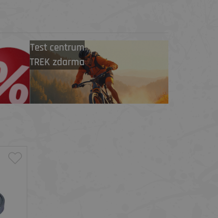
Test centrum
TREK zdarma