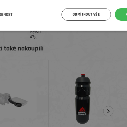
 levé strany.
u k sedlové trubce a dolní rámové trubce na stejné straně
OBNOSTI
ODMÍTNOUT VŠE
Nylon
47g
i také nakoupili