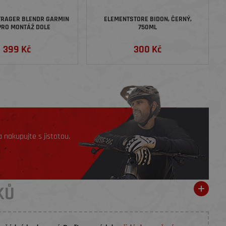
TRAGER BLENDR GARMIN
ELEMENTSTORE BIDON, ČERNÝ,
PRO MONTÁŽ DOLE
750ML
399 Kč
300 Kč
 nakupujte s jistotou.
KŮ