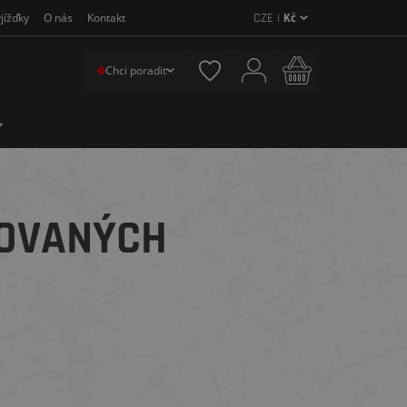
CZE |
Kč
jížďky
O nás
Kontakt
Chci poradit
LOVANÝCH