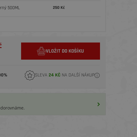
erný 500ML
250 Kč
č
VLOŽIT DO KOŠÍKU
00%
SLEVA
24 KČ
NA DALŠÍ NÁKUP
i dorovnáme.