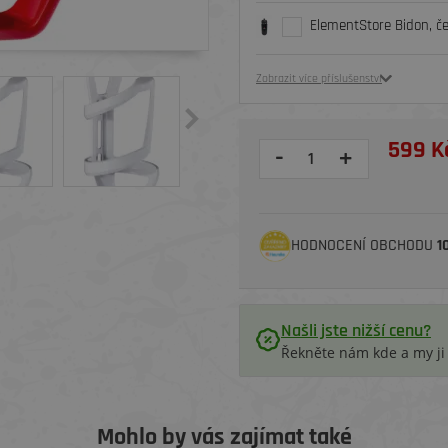
ElementStore Bidon, č
Zobrazit více příslušenství
599 K
-
+
HODNOCENÍ OBCHODU
1
Našli jste nižší cenu?
Řekněte nám kde a my j
Mohlo by vás zajímat také