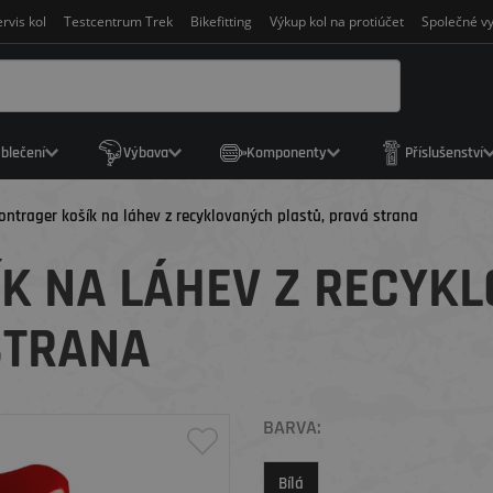
rvis kol
Testcentrum Trek
Bikefitting
Výkup kol na protiúčet
Společné vy
blečení
Výbava
Komponenty
Příslušenství
ontrager košík na láhev z recyklovaných plastů, pravá strana
K NA LÁHEV Z RECYK
STRANA
BARVA:
Bílá