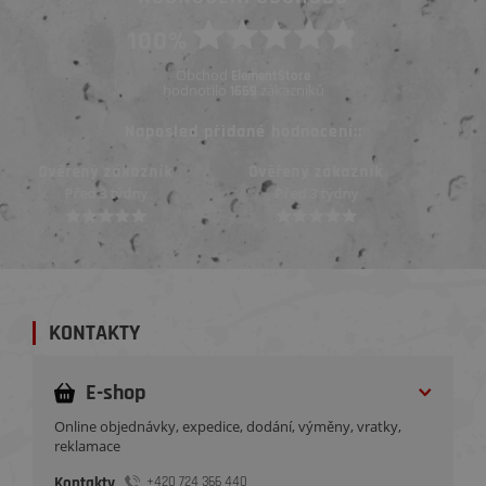
100%
Obchod
ElementStore
hodnotilo
zákazníků
1669
Naposled přidané hodnocení::
Ověřený zákazník
Ověřený zákazník
Před 3 týdny
Před 3 týdny
KONTAKTY
E-shop
Online objednávky, expedice, dodání, výměny, vratky,
reklamace
Kontakty
+420 724 366 440