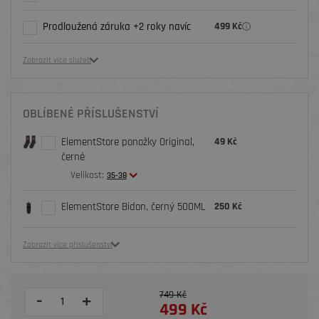
Prodloužená záruka +2 roky navíc
499 Kč
Zobrazit více služeb
OBLÍBENÉ PŘÍSLUŠENSTVÍ
ElementStore ponožky Original,
49 Kč
černé
Velikost:
35-38
ElementStore Bidon, černý 500ML
250 Kč
Zobrazit více příslušenství
749 Kč
-
+
499 Kč