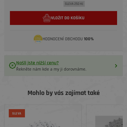
SLEVA 250 Kč
VLOŽIT DO KOŠÍKU
HODNOCENÍ OBCHODU
100%
Našli jste nižší cenu?
Řekněte nám kde a my ji dorovnáme.
Mohlo by vás zajímat také
SLEVA