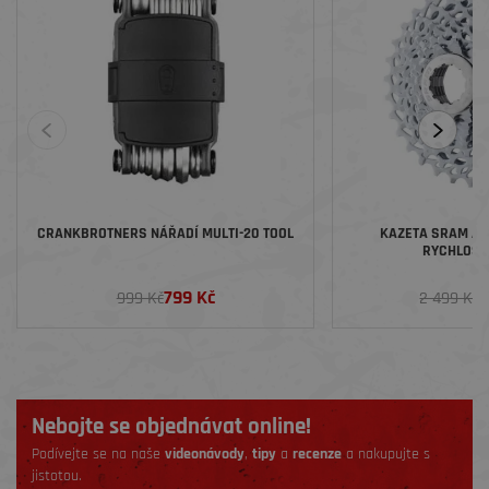
CRANKBROTNERS NÁŘADÍ MULTI-20 TOOL
KAZETA SRAM AM 
RYCHLOSTN
799 Kč
1
999 Kč
2 499 Kč
Nebojte se objednávat online!
Podívejte se na naše
videonávody
,
tipy
a
recenze
a nakupujte s
jistotou.