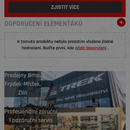
ZJISTIT VÍCE
DOPORUČENÍ ELEMENŤÁKŮ
K tomuto produktu nebylo prozatím vloženo žádné
hodnocení. Buďte první, kdo
přidá doporučení
.
Prodejny
Brno
,
Frýdek-Místek
,
Zlín
Profesionální záruční
i pozáruční servis