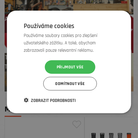
Až 4 % cashback
Používáme cookies
na další nákup
Používáme soubory cookies pro zlepšení
uživatelského zážitku. A také, abychom
zobrazovali pouze relevantní reklamu.
Test centrum
TREK zdarma
PŘIJMOUT VŠE
ODMÍTNOUT VŠE
ZOBRAZIT PODROBNOSTI
MOHLO BY SE VÁM LÍBIT