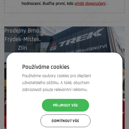
hodnocení. Buďte první, kdo
přidá doporučení
.
Prodejny
Brno
,
Frýdek-Místek
,
Zlín
Profesionální záruční
Používáme cookies
i pozáruční servis
Používáme soubory cookies pro zlepšení
uživatelského zážitku. A také, abychom
zobrazovali pouze relevantní reklamu.
Až 4 % cashback
PŘIJMOUT VŠE
na další nákup
ODMÍTNOUT VŠE