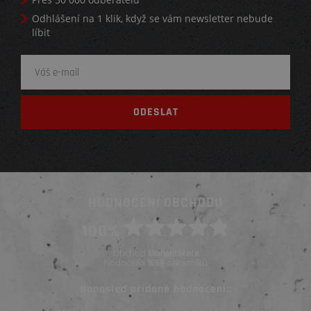
Odhlášení na 1 klik, když se vám newsletter nebude
líbit
HODNOCENÍ OBCHODU
100%
Obchod
ElementStore
hodnotilo
zákazníků
1669
Naposled přidané hodnocení::