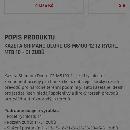
4 076 Kč
2 96
POPIS PRODUKTU
KAZETA SHIMANO DEORE CS-M6100-12 12 RYCHL.
MTB 10 - 51 ZUBŮ
Kazeta Shimano Deore CS-M5100-11 je 11rychlostní
komponent určený pro horská kola, nabízející široký rozsah
převodů pro náročné terénní podmínky. Tato kazeta je ideální
pro jezdce, kteří hledají spolehlivý a široký rozsah převodů
pro zvládnutí různorodých terénů.
Podrobné údaje o výrobku:
- Počet rychlostí: 11
- Rozsah zubů: 11-51 zubů
- Složení pastorků: 11-13-15-18-21-24-28-33-39-45-51 zubů