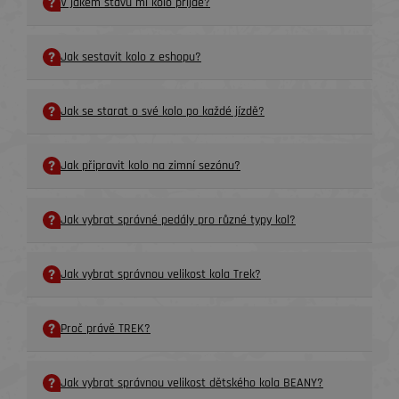
V jakém stavu mi kolo příjde?
Jak sestavit kolo z eshopu?
Jak se starat o své kolo po každé jízdě?
Jak připravit kolo na zimní sezónu?
Jak vybrat správné pedály pro různé typy kol?
Jak vybrat správnou velikost kola Trek?
Proč právě TREK?
Jak vybrat správnou velikost dětského kola BEANY?