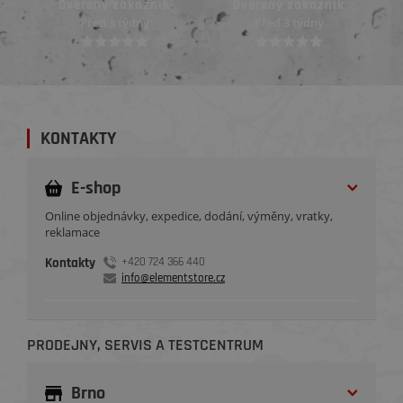
Ověřený zákazník
Ověřený zákazník
Před 3 týdny
Před 3 týdny
KONTAKTY
E-shop
Online objednávky, expedice, dodání, výměny, vratky,
reklamace
Kontakty
+420 724 366 440
info@elementstore.cz
PRODEJNY, SERVIS A TESTCENTRUM
Brno