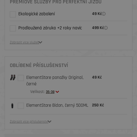
PRÉMIOVÉ SLUŽBY PRO PERFEKTNÍ JÍZDU
Ekologické zabalení
49 Kč
Prodloužená záruka +2 roky navíc
499 Kč
Zobrazit více služeb
OBLÍBENÉ PŘÍSLUŠENSTVÍ
ElementStore ponožky Original,
49 Kč
černé
Velikost:
35-38
ElementStore Bidon, černý 500ML
250 Kč
Zobrazit více příslušenství