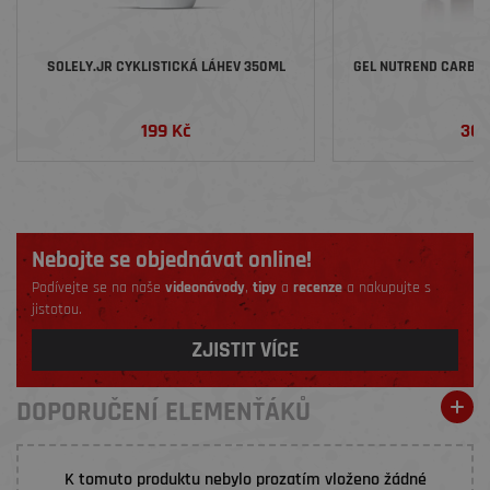
SOLELY.JR CYKLISTICKÁ LÁHEV 350ML
GEL NUTREND CARBOS
199 Kč
36 
Nebojte se objednávat online!
Podívejte se na naše
videonávody
,
tipy
a
recenze
a nakupujte s
jistotou.
ZJISTIT VÍCE
DOPORUČENÍ ELEMENŤÁKŮ
K tomuto produktu nebylo prozatím vloženo žádné