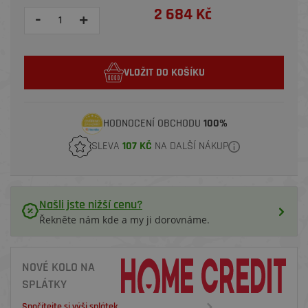
2 684 Kč
-
+
VLOŽIT DO KOŠÍKU
HODNOCENÍ OBCHODU
100%
SLEVA
107 KČ
NA DALŠÍ NÁKUP
Našli jste nižší cenu?
Řekněte nám kde a my ji dorovnáme.
NOVÉ KOLO NA
SPLÁTKY
Spočítejte si výši splátek