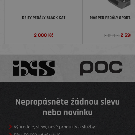
DEITY PEDÁLY BLACK KAT
MAGPED PEDÁLY SPORT2 2
2 880
Kč
2 690
3 099 Kč
Nepropásněte žádnou slevu
nebo novinku
Výprodeje, slevy, nové produkty a služby
Přes 50 000 odběratelů