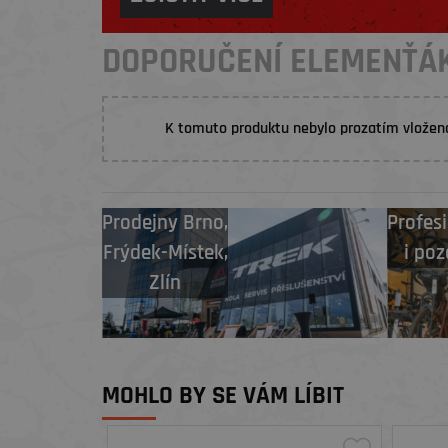
DOPORUČENÍ ELEMENŤÁ
K tomuto produktu nebylo prozatím vložen
Prodejny
Brno
,
Profesi
Frýdek-Místek
,
i poz
Zlín
MOHLO BY SE VÁM LÍBIT