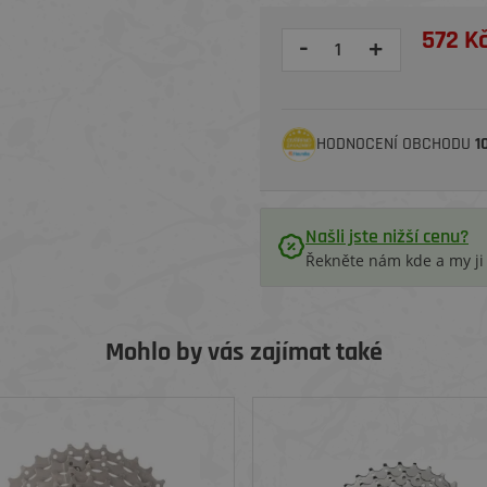
572 K
-
+
HODNOCENÍ OBCHODU
1
Našli jste nižší cenu?
Řekněte nám kde a my j
Mohlo by vás zajímat také