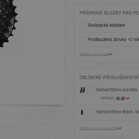
PRÉMIOVÉ SLUŽBY PRO PE
Ekologické zabalení
Prodloužená záruka +2 rok
Zobrazit více služeb
OBLÍBENÉ PŘÍSLUŠENSTVÍ
ElementStore ponožky O
Velikost:
35-38
ElementStore Bidon, č
Zobrazit více příslušenství