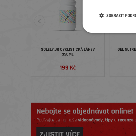
ZOBRAZIT PODR
SOLELY.JR CYKLISTICKÁ LÁHEV
GEL NUTR
350ML
199 Kč
Nebojte se objednávat online!
Podívejte se na naše
videonávody
,
tipy
a
recenze
a
ZJISTIT VÍCE