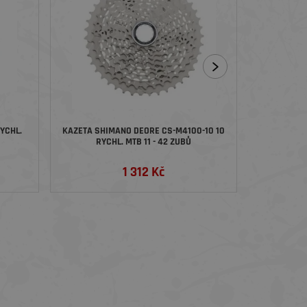
YCHL.
KAZETA SHIMANO DEORE CS-M4100-10 10
DESETIKOL
RYCHL. MTB 11 - 42 ZUBŮ
1 312 Kč