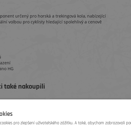
onent určený pro horská a trekingová kola, nabízející
ální volbou pro cyklisty hledající spolehlivý a cenově
ů
řazení
mano HG
i také nakoupili
okies
ookies pro zlepšení uživatelského zážitku. A také, abychom zobrazovali po