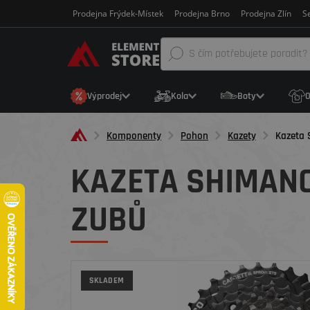
Prodejna Frýdek-Místek
Prodejna Brno
Prodejna Zlín
Se
Výprodej
Kola
Boty
O
Komponenty
Pohon
Kazety
Kazeta 
KAZETA SHIMANO 
ZUBŮ
SKLADEM