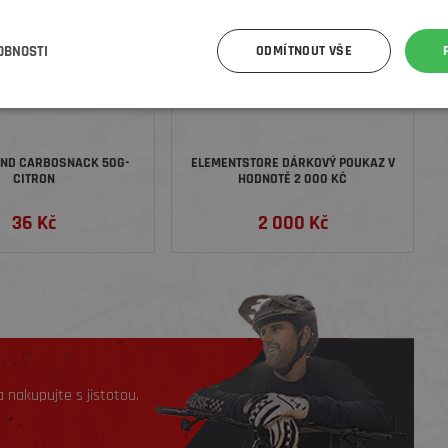
OBNOSTI
ODMÍTNOUT VŠE
END CARBOSNACK 50G-
ELEMENTSTORE DÁRKOVÝ POUKAZ V
CITRON
HODNOTĚ 2 000 KČ
36 Kč
2 000 Kč
 nakupujte s jistotou.