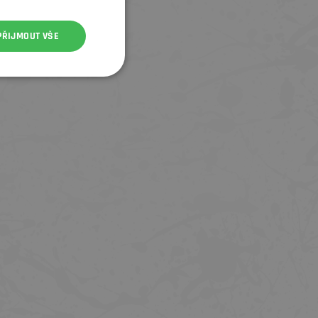
PŘIJMOUT VŠE
GEL NUTREND CARBOSNACK 50G -
GEL NUTREND CARBOSNACK 50G
ZELENÉ JABLKO
BORŮVKA
36 Kč
36 Kč