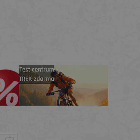
Test centrum
TREK zdarma