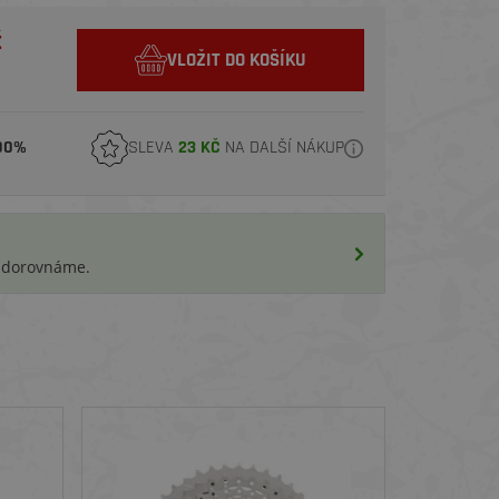
č
VLOŽIT DO KOŠÍKU
00%
SLEVA
23 KČ
NA DALŠÍ NÁKUP
i dorovnáme.