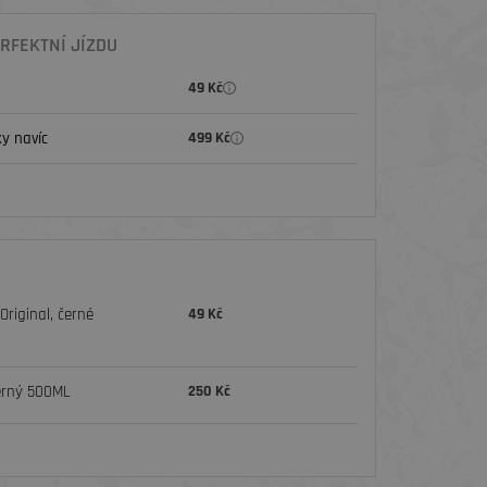
RFEKTNÍ JÍZDU
49 Kč
y navíc
499 Kč
riginal, černé
49 Kč
erný 500ML
250 Kč