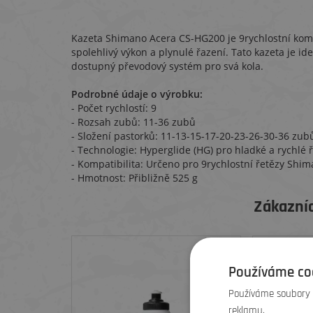
Kazeta Shimano Acera CS-HG200 je 9rychlostní komp
spolehlivý výkon a plynulé řazení. Tato kazeta je ide
dostupný převodový systém pro svá kola.
Podrobné údaje o výrobku:
- Počet rychlostí: 9
- Rozsah zubů: 11-36 zubů
- Složení pastorků: 11-13-15-17-20-23-26-30-36 zub
- Technologie: Hyperglide (HG) pro hladké a rychlé 
- Kompatibilita: Určeno pro 9rychlostní řetězy Shi
- Hmotnost: Přibližně 525 g
Zákazníc
Používáme co
Používáme soubory c
reklamu.