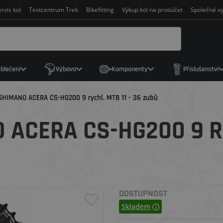
rvis kol
Testcentrum Trek
Bikefitting
Výkup kol na protiúčet
Společné vy
blečení
Výbava
Komponenty
Příslušenství
SHIMANO ACERA CS-HG200 9 rychl. MTB 11 - 36 zubů
ACERA CS-HG200 9 RY
DOSTUPNOST
Skladem