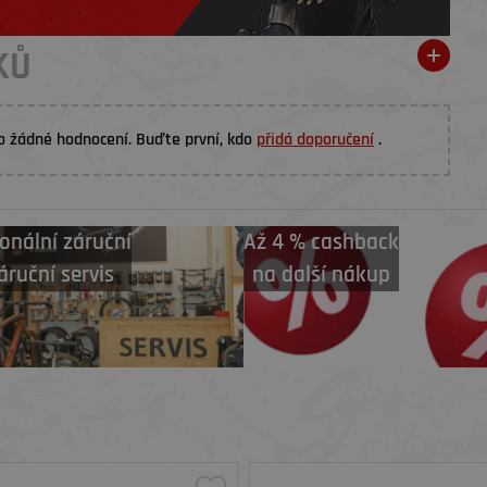
KŮ
o žádné hodnocení. Buďte první, kdo
přidá doporučení
.
onální záruční
Až 4 % cashback
áruční servis
na další nákup