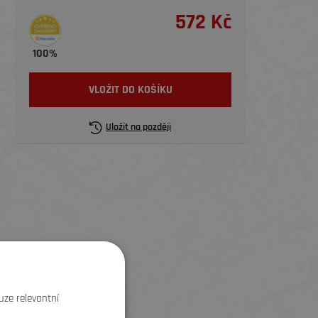
572 Kč
100%
VLOŽIT DO KOŠÍKU
Uložit na později
uze relevantní