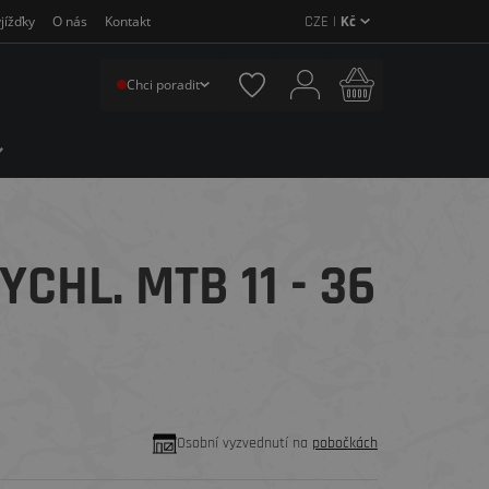
CZE |
Kč
jížďky
O nás
Kontakt
Chci poradit
CHL. MTB 11 - 36
Osobní vyzvednutí na
pobočkách