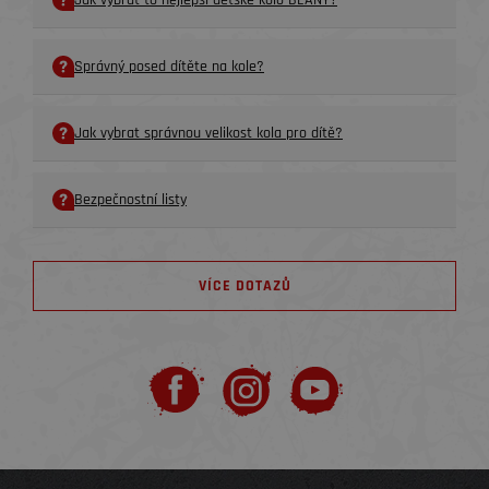
Jak vybrat to nejlepší dětské kolo BEANY?
Správný posed dítěte na kole?
Jak vybrat správnou velikost kola pro dítě?
Bezpečnostní listy
VÍCE DOTAZŮ