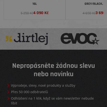
16L
GREY/BLACK, 10
4 090
Kč
3 690
5 290 Kč
4 690 Kč
Nepropásněte žádnou slevu
nebo novinku
Výprodeje, slevy, nové produkty a služby
Přes 50 000 odběratelů
Odhlášení na 1 klik, když se vám newsletter nebude
líbit