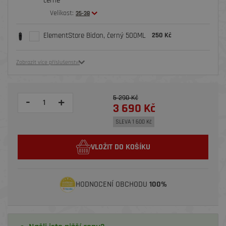
černé
Velikost:
35-38
ElementStore Bidon, černý 500ML
250 Kč
Zobrazit více příslušenství
5 290 Kč
-
+
3 690 Kč
SLEVA 1 600 Kč
VLOŽIT DO KOŠÍKU
HODNOCENÍ OBCHODU
100%