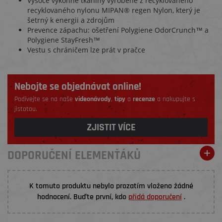
Vysoce výkonné tkaniny vyrobené z recyklovaného
recyklovaného nylonu MIPAN® regen Nylon, který je
šetrný k energii a zdrojům
Prevence zápachu: ošetření Polygiene OdorCrunch™ a
Polygiene StayFresh™
Vestu s chráničem lze prát v pračce
Nebojte se objednávat online!
Podívejte se na naše
videonávody
,
tipy
a
recenze
a nakupujte s
jistotou.
ZJISTIT VÍCE
DOPORUČENÍ ELEMENŤÁKŮ
K tomuto produktu nebylo prozatím vloženo žádné
hodnocení. Buďte první, kdo
přidá doporučení
.