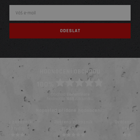
HODNOCENÍ OBCHODU
100%
Obchod
ElementStore
hodnotilo
zákazníků
1669
Naposled přidané hodnocení::
Ověřený zákazník
Ověřený zákazník
Před 3 týdny
Před 3 týdny