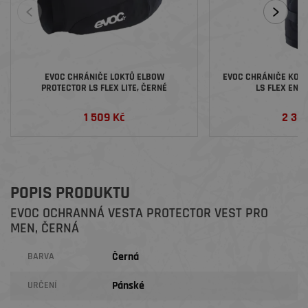
EVOC CHRÁNIČE LOKTŮ ELBOW
EVOC CHRÁNIČE KOLE
PROTECTOR LS FLEX LITE, ČERNÉ
LS FLEX END
1 509 Kč
2 30
POPIS PRODUKTU
EVOC OCHRANNÁ VESTA PROTECTOR VEST PRO
MEN, ČERNÁ
Černá
BARVA
Pánské
URČENÍ