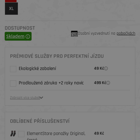
XL
DOSTUPNOST
Osobní vyzvednutí na
pobočkách
Skladem
PRÉMIOVÉ SLUŽBY PRO PERFEKTNÍ JÍZDU
Ekologické zabalení
49 Kč
Prodloužená záruka +2 roky navíc
499 Kč
Zobrazit více služeb
OBLÍBENÉ PŘÍSLUŠENSTVÍ
ElementStore ponožky Original,
49 Kč