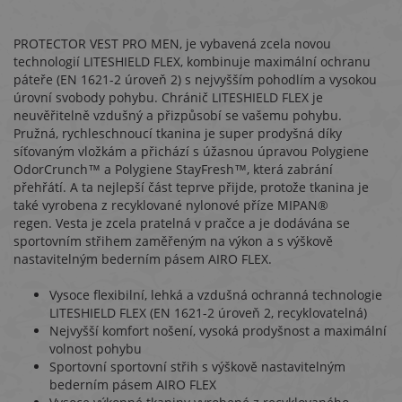
PROTECTOR VEST PRO MEN, je vybavená zcela novou
technologií LITESHIELD FLEX, kombinuje maximální ochranu
páteře (EN 1621-2 úroveň 2) s nejvyšším pohodlím a vysokou
úrovní svobody pohybu.
Chránič LITESHIELD FLEX je
neuvěřitelně vzdušný a přizpůsobí se vašemu pohybu.
Pružná, rychleschnoucí tkanina je super prodyšná díky
síťovaným vložkám a přichází s úžasnou úpravou Polygiene
OdorCrunch™ a Polygiene StayFresh™, která zabrání
přehřátí.
A ta nejlepší část teprve přijde, protože tkanina je
také vyrobena z recyklované nylonové příze MIPAN®
regen.
Vesta je zcela pratelná v pračce a je dodávána se
sportovním střihem zaměřeným na výkon a s výškově
nastavitelným bederním pásem AIRO FLEX.
Vysoce flexibilní, lehká a vzdušná ochranná technologie
LITESHIELD FLEX (EN 1621-2 úroveň 2, recyklovatelná)
Nejvyšší komfort nošení, vysoká prodyšnost a maximální
volnost pohybu
Sportovní
sportovní střih s výškově nastavitelným
bederním pásem AIRO FLEX