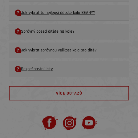
Jak vybrat to nejlepší dětské kolo BEANY?
Správný posed dítěte na kole?
Jak vybrat správnou velikost kola pro dítě?
Bezpečnostní listy
VÍCE DOTAZŮ