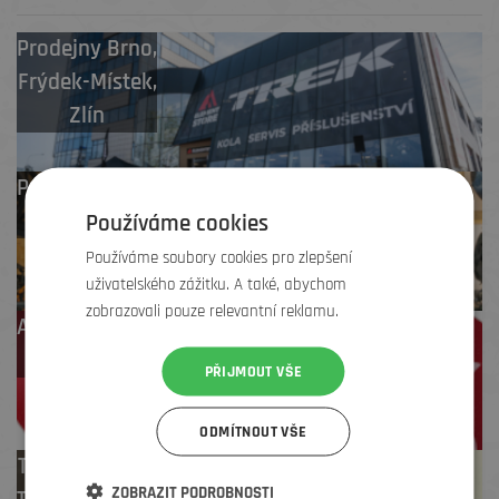
Prodejny
Brno
,
Frýdek-Místek
,
Zlín
Profesionální záruční
i pozáruční servis
Používáme cookies
Používáme soubory cookies pro zlepšení
uživatelského zážitku. A také, abychom
zobrazovali pouze relevantní reklamu.
Až 4 % cashback
na další nákup
PŘIJMOUT VŠE
ODMÍTNOUT VŠE
Test centrum
ZOBRAZIT PODROBNOSTI