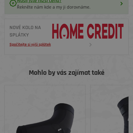
Našli jste nižší cenu?
Řekněte nám kde a my ji dorovnáme.
NOVÉ KOLO NA
SPLÁTKY
Spočítejte si výši splátek
Mohlo by vás zajímat také