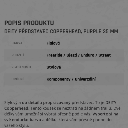
POPIS PRODUKTU
DEITY PŘEDSTAVEC COPPERHEAD, PURPLE 35 MM
Fialová
BARVA
Freeride / Sjezd / Enduro / Street
POUŽITÍ
Stylové
VLASTNOSTI
Komponenty / Univerzální
URČENÍ
Stylový a
do detailu propracovaný
představec. To je
DEITY
Copperhead
. Tento kousek se neztratí na žádném trailu. Dvě
délky vám umožní si vybrat přesně podle vás.
Vyberte
si
na
své endurko barvu a délku
, která vám přesně padne do
vašeho stylu.