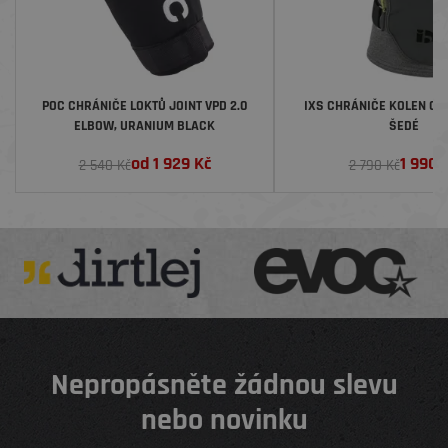
POC CHRÁNIČE LOKTŮ JOINT VPD 2.0
IXS CHRÁNIČE KOLEN CA
ELBOW, URANIUM BLACK
ŠEDÉ
od
1 929
Kč
1 990
K
2 540 Kč
2 790 Kč
Nepropásněte žádnou slevu
nebo novinku