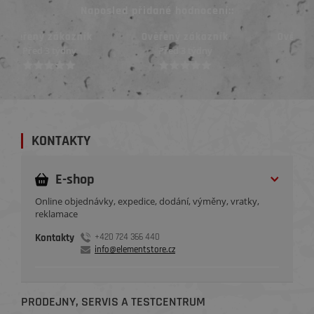
Naposled přidané hodnocení::
Ověřený zákazník
Ověřený zákazník
Před 3 týdny
Před 3 týdny
KONTAKTY
E-shop
Online objednávky, expedice, dodání, výměny, vratky,
reklamace
Kontakty
+420 724 366 440
info@elementstore.cz
PRODEJNY, SERVIS A TESTCENTRUM