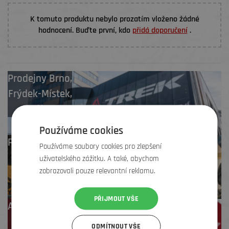
K tomuto produktu nebylo prozatím vloženo žádné
hodnocení. Buďte první, kdo
přidá doporučení
.
Prodejny
Brno
,
Frýdek-Místek
,
Zlín
Používáme cookies
Profesionální záruční
Používáme soubory cookies pro zlepšení
i pozáruční servis
uživatelského zážitku. A také, abychom
zobrazovali pouze relevantní reklamu.
PŘIJMOUT VŠE
Až 4 % cashback
na další nákup
ODMÍTNOUT VŠE