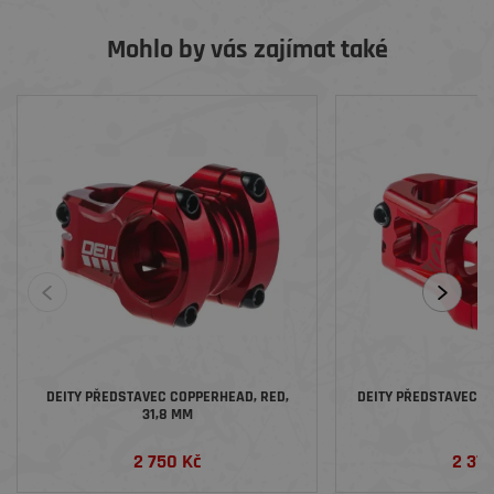
Mohlo by vás zajímat také
DEITY PŘEDSTAVEC COPPERHEAD, RED,
DEITY PŘEDSTAVEC CA
31,8 MM
2 750 Kč
2 37