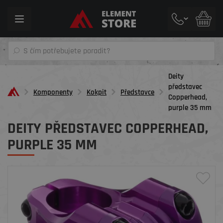
Toggle
navigation
Deity
představec
Komponenty
Kokpit
Představce
Copperhead,
purple 35 mm
DEITY PŘEDSTAVEC COPPERHEAD,
PURPLE 35 MM