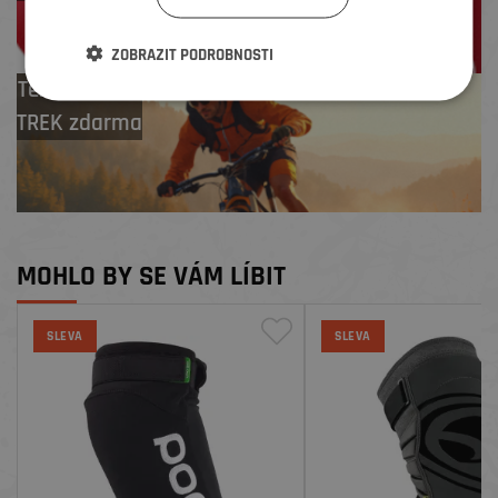
ZOBRAZIT PODROBNOSTI
Test centrum
TREK zdarma
MOHLO BY SE VÁM LÍBIT
SLEVA
SLEVA