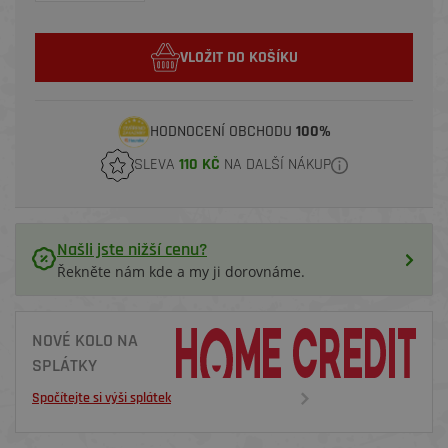
VLOŽIT DO KOŠÍKU
HODNOCENÍ OBCHODU
100%
SLEVA
110 KČ
NA DALŠÍ NÁKUP
Našli jste nižší cenu?
Řekněte nám kde a my ji dorovnáme.
NOVÉ KOLO NA
SPLÁTKY
Spočítejte si výši splátek