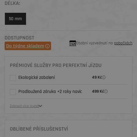
DÉLKA:
50 mm
DOSTUPNOST
Osobní vyzvednutí na
pobočkách
Do týdne skladem
PRÉMIOVÉ SLUŽBY PRO PERFEKTNÍ JÍZDU
Ekologické zabalení
49 Kč
Prodloužená záruka +2 roky navíc
499 Kč
Zobrazit více služeb
OBLÍBENÉ PŘÍSLUŠENSTVÍ