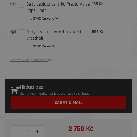
Deity čepička ventilku Presta Valve
165 Kč
Caps - pár
Barva:
Červená
Deity krytka hlavového složení
599 Kč
Crosshair
Barva:
Černá
Zobrazit více příslušenství
Hlídací pes
Dáme vám vědět, až bude produkt skladem
ZADAT E-MAIL
2 750 Kč
-
+