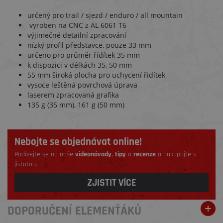
určený pro trail / sjezd / enduro / all mountain
vyroben na CNC z AL 6061 T6
výjimečné detailní zpracování
nízký profil představce, pouze 33 mm
určeno pro průměr řídítek 35 mm
k dispozici v délkách 35, 50 mm
55 mm široká plocha pro uchycení řidítek
vysoce leštěná povrchová úprava
laserem zpracovaná grafika
135 g (35 mm), 161 g (50 mm)
Nebojte se objednávat online!
Podívejte se na naše
videonávody
,
tipy
a
recenze
a nakupujte s
jistotou.
ZJISTIT VÍCE
DOPORUČENÍ ELEMENŤÁKŮ