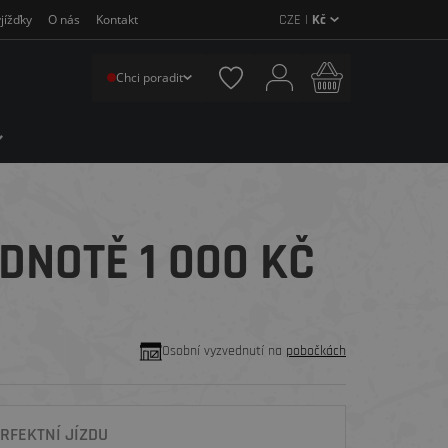
CZE |
Kč
jížďky
O nás
Kontakt
Chci poradit
DNOTĚ 1 000 KČ
Osobní vyzvednutí na
pobočkách
RFEKTNÍ JÍZDU