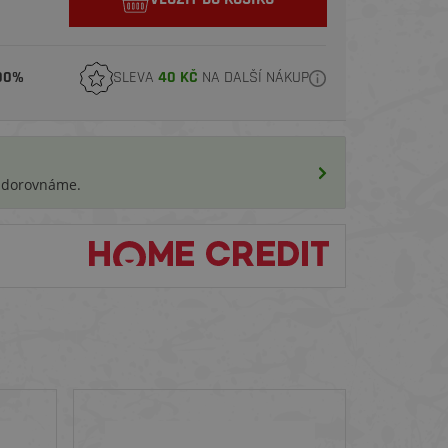
00%
SLEVA
40 KČ
NA DALŠÍ NÁKUP
i dorovnáme.