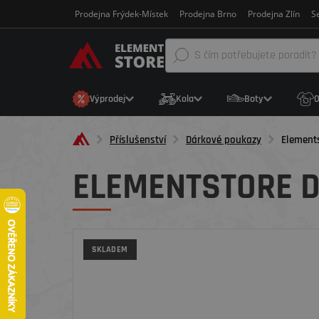
Prodejna Frýdek-Místek
Prodejna Brno
Prodejna Zlín
Se
Výprodej
Kola
Boty
O
Příslušenství
Dárkové poukazy
Element
ELEMENTSTORE D
SKLADEM