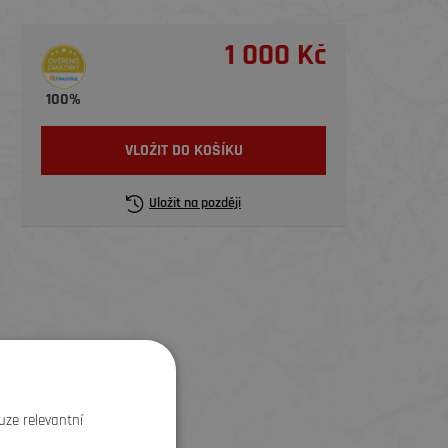
1 000 Kč
100%
VLOŽIT DO KOŠÍKU
Uložit na později
uze relevantní