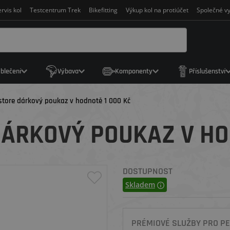
rvis kol
Testcentrum Trek
Bikefitting
Výkup kol na protiúčet
Společné vy
blečení
Výbava
Komponenty
Příslušenství
store dárkový poukaz v hodnotě 1 000 Kč
ÁRKOVÝ POUKAZ V HO
DOSTUPNOST
Skladem
PRÉMIOVÉ SLUŽBY PRO PE