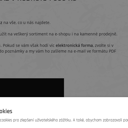
az
na vše, co u nás najdete.
užít na veškerý sortiment na e-shopu i na kamenné prodejně.
. Pokud se vám však hodí víc
elektronická forma
, zvolte si v
 do poznámky a my vám ho zašleme na e-mail ve formátu PDF
okies
ookies pro zlepšení uživatelského zážitku. A také, abychom zobrazovali po