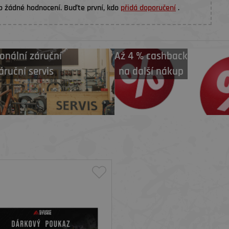
o žádné hodnocení. Buďte první, kdo
přidá doporučení
.
onální záruční
Až 4 % cashback
áruční servis
na další nákup