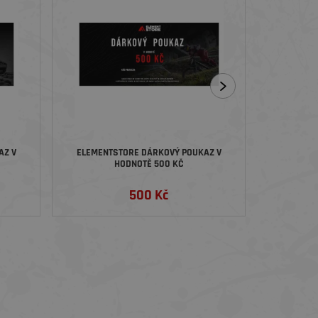
AZ V
ELEMENTSTORE DÁRKOVÝ POUKAZ V
ELEMENT
HODNOTĚ 500 KČ
BIKE FI
500 Kč