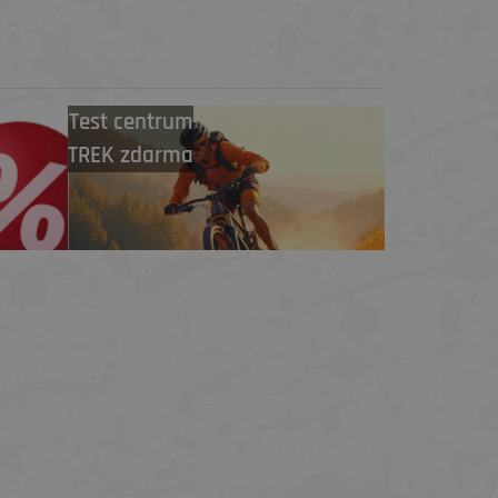
Test centrum
TREK zdarma