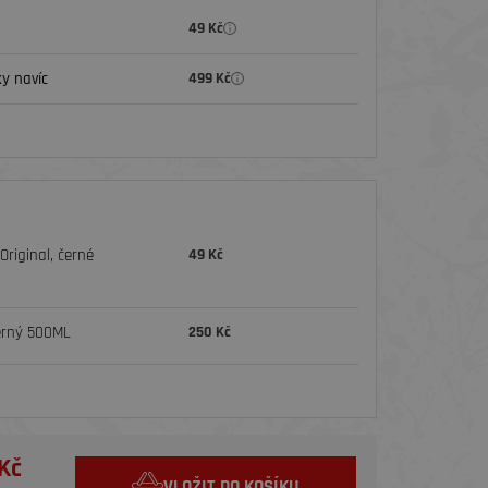
49 Kč
y navíc
499 Kč
riginal, černé
49 Kč
erný 500ML
250 Kč
Kč
VLOŽIT DO KOŠÍKU