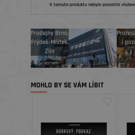
K tomuto produktu nebylo prozatím vložen
Prodejny
Brno
,
Profesi
Frýdek-Místek
,
i poz
Zlín
MOHLO BY SE VÁM LÍBIT