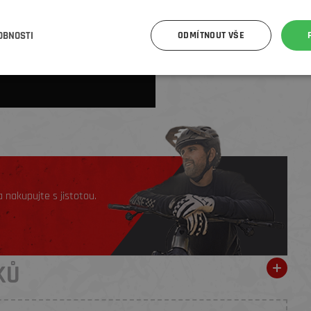
OBNOSTI
ODMÍTNOUT VŠE
 nakupujte s jistotou.
KŮ