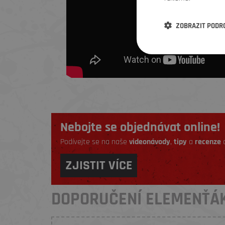
ZOBRAZIT PODR
Nebojte se objednávat online!
Podívejte se na naše
videonávody
,
tipy
a
recenze
a
ZJISTIT VÍCE
DOPORUČENÍ ELEMENŤÁ