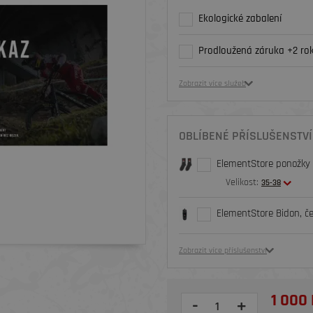
Ekologické zabalení
Prodloužená záruka +2 rok
Zobrazit více služeb
OBLÍBENÉ PŘÍSLUŠENSTVÍ
ElementStore ponožky O
Velikost:
35-38
ElementStore Bidon, č
Zobrazit více příslušenství
1 000 
-
+