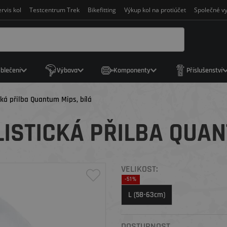
rvis kol
Testcentrum Trek
Bikefitting
Výkup kol na protiúčet
Společné vy
blečení
Výbava
Komponenty
Příslušenství
cká přilba Quantum Mips, bílá
ISTICKÁ PŘILBA QUAN
VELIKOST:
-51%
L (58-63cm)
DOSTUPNOST