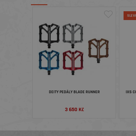
SLEV
DEITY PEDÁLY BLADE RUNNER
IXS C
3 650
Kč