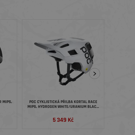
NÁŠ TIP
R MIPS,
POC CYKLISTICKÁ PŘILBA KORTAL RACE
TREK CYK
MIPS, HYDROGEN WHITE/URANIUM BLACK
MATT
5 349 Kč