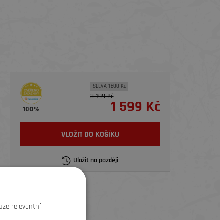
SLEVA 1 600 Kč
3 199 Kč
1 599 Kč
100%
VLOŽIT DO KOŠÍKU
Uložit na později
uze relevantní