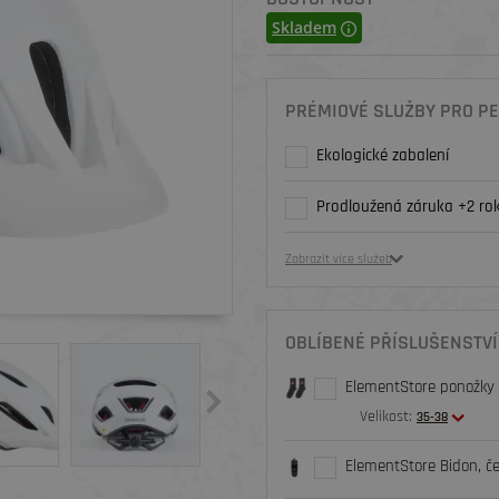
Skladem
PRÉMIOVÉ SLUŽBY PRO PE
Ekologické zabalení
Prodloužená záruka +2 rok
Zobrazit více služeb
OBLÍBENÉ PŘÍSLUŠENSTVÍ
ElementStore ponožky O
Velikost:
35-38
ElementStore Bidon, č