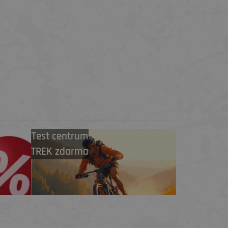
Test centrum
TREK zdarma