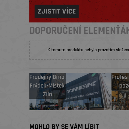
ZJISTIT VÍCE
DOPORUČENÍ ELEMENŤÁ
K tomuto produktu nebylo prozatím vložen
Prodejny
Brno
,
Profesi
Frýdek-Místek
,
i poz
Zlín
MOHLO BY SE VÁM LÍBIT