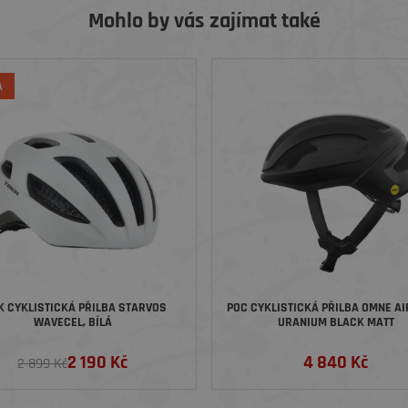
Mohlo by vás zajímat také
A
K CYKLISTICKÁ PŘILBA STARVOS
POC CYKLISTICKÁ PŘILBA OMNE AI
WAVECEL, BÍLÁ
URANIUM BLACK MATT
2 190 Kč
4 840 Kč
2 899 Kč