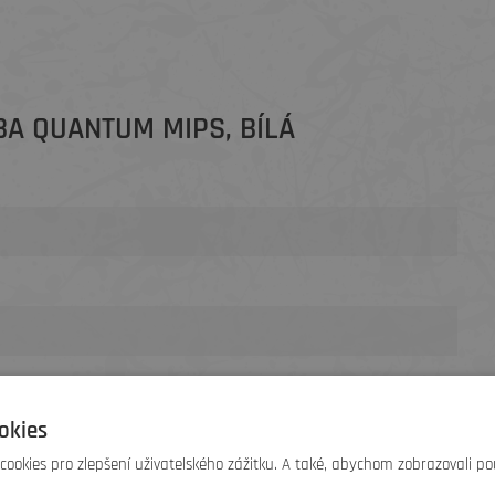
BA QUANTUM MIPS, BÍLÁ
okies
ookies pro zlepšení uživatelského zážitku. A také, abychom zobrazovali po
, Quantum je perfektní přilbou pro ty, kteří prostě chtějí
tional Impact Protection - pohlcující síly přicházející z