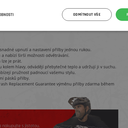
lní volbou jak na trail, tak do města.
OBNOSTI
ODMÍTNOUT VŠE
síly přicházející z různých směrů), na jehož vzniku se podíleli
ad rotačních sil, k němuž dochází při úderech do hlavy z
nadné upnutí a nastavení přilby jednou rukou.
 a nabízí širší možnosti odvětrávání.
lze je prát.
hu kolem hlavy, odvádějí přebytečné teplo a udržují ji v suchu.
nabízejí pružnost padnoucí vašemu stylu.
í pásků přilby.
 Crash Replacement Guarantee výměnu přilby zdarma během
 nakupujte s jistotou.