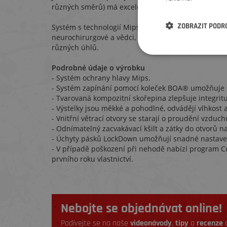
různých směrů) má excelentní ventilaci, tudíž je ideá
ZOBRAZIT PODR
Systém s technologií Mips (ochrana hlavy pohlcující 
neurochirurgové a vědci, pomáhá minimalizovat dop
různých úhlů.
Podrobné údaje o výrobku
- Systém ochrany hlavy Mips.
- Systém zapínání pomocí koleček BOA® umožňuje s
- Tvarovaná kompozitní skořepina zlepšuje integritu
- Výstelky jsou měkké a pohodlné, odvádějí vlhkost a 
- Vnitřní větrací otvory se starají o proudění vzduc
- Odnímatelný zacvakávací kšilt a zátky do otvorů 
- Úchyty pásků LockDown umožňují snadné nastaven
- V případě poškození při nehodě nabízí program
prvního roku vlastnictví.
Nebojte se objednávat online!
Podívejte se na naše
videonávody
,
tipy
a
recenze
a