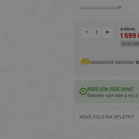
Zobrazit více příslušenství
3 199 Kč
-
+
1 599 
SLEVA 1 60
HODNOCENÍ OBCHODU
1
Našli jste nižší cenu?
Řekněte nám kde a my j
NOVÉ KOLO NA SPLÁTKY