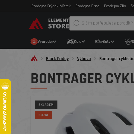
Prodejna Frýdek-Místek
Prodejna Brno
Prodejna Zlín
Se
Výprodej
Kola
Boty
O
Black Friday
Výbava
Bontrager cyklisti
BONTRAGER CYKL
SKLADEM
SLEVA