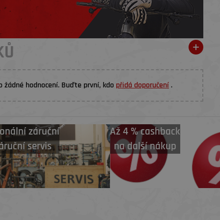
KŮ
o žádné hodnocení. Buďte první, kdo
přidá doporučení
.
onální záruční
Až 4 % cashback
áruční servis
na další nákup