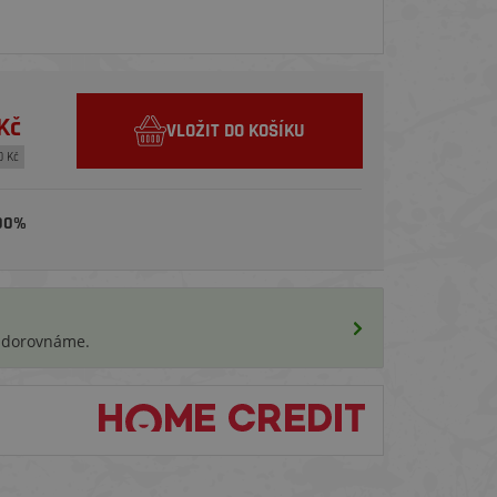
Kč
VLOŽIT DO KOŠÍKU
0 Kč
00%
i dorovnáme.