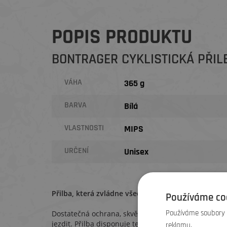
POPIS PRODUKTU
BONTRAGER CYKLISTICKÁ PŘIL
VÁHA
365 g
BARVA
Bílá
VLASTNOSTI
MIPS
URČENÍ
Unisex
Přilba, která zvládne všechno.
Používáme co
Používáme soubory c
Dostatečná ochrana, skvělý vzhled a bezpečné upnutí
jezdit. Přilba disponuje technologií Mips (Multi-direc
reklamu.