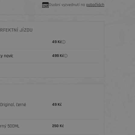
Osobní vyzvednutí na
pobočkách
RFEKTNÍ JÍZDU
49 Kč
y navíc
499 Kč
riginal, černé
49 Kč
erný 500ML
250 Kč