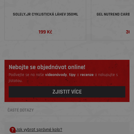
SOLELY.JR CYKLISTICKÁ LÁHEV 350ML
GEL NUTREND CARBOS
199 Kč
36 
Nebojte se objednávat online!
Podívejte se na naše
videonávody
,
tipy
a
recenze
a nakupujte s
jistotou.
ZJISTIT VÍCE
ČASTÉ DOTAZY
Jak vybrat správné kolo?