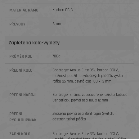
MATERIÁL RÁMU
Karbon OCLV
PŘEVODY
Sram
Zapletená kola-výplety
PRŮMĚR KOL
700c
PŘEDNÍ KOLO
Bontrager Aeolus Elite 35V, karbon OCLV,
možnost použití bezdušových plášťů, výška
ráfku 35 mm, pevná osa 100 x 12 mm
PŘEDNÍ NÁBOJ
Bontrager slitina, zapouzdřené ložisko, kotouč
Centerlock, pevná osa 100 x 12 mm
PŘEDNÍ
Zkosená pevná osa Bontrager Switch,
odstranitelná páčka
RYCHLOUPÍNÁK
ZADNÍ KOLO
Bontrager Aeolus Elite 35V, karbon OCLV,