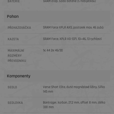
BATERIE
SRAM eTap, sada baterie (s nabíječkou)
Pohon
PŘEHAZOVAČKA
SRAM Force XPLR AXS, pastorek max. 46 zubů
KAZETA
SRAM Force, XPLR XG-1371, 10‒46, 13 rychlostí
MAXIMÁLNÍ
1x: 44 2x: 46/30
ROZMĚRY
PŘEVODNÍKU
Komponenty
SEDLO
Verse Short Elite, duté magnéziové ližiny, šířka
145 mm
SEDLOVKA
Bontrager, karbon, 27,2 mm, offset 8 mm, délka
330 mm