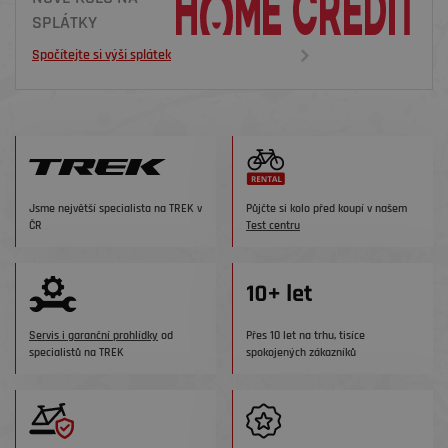
SPLÁTKY
Spočítejte si výši splátek
Jsme největší specialista na TREK v
Půjčte si kolo před koupí v našem
ČR
Test centru
Servis i garanční prohlídky
od
Přes 10 let na trhu, tisíce
specialistů na TREK
spokojených zákazníků