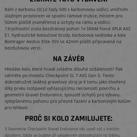
Rám z karbonu OCLV řady 500 s karbonovou vidlicí, vnitřním
úložným prostorem ve spodní rámové trubce, místem pro
50mm pláště (naměřeno) a úchyty na rámu a vidlici.
13rychlostní zcela bezdrátový pohon 1x SRAM Force XPLR AXS
E1, hydraulické kotoučové brzdy, karbonová sedlovka a kola
Bontrager Aeolus Elite 35V se 42mm plášti připravená na
bezdušovou verzi.
NA ZÁVĚR
Hledáte kolo, které hravě zvládne dlouhé vzdálenosti? Pak
sáhněte po modelu Checkpoint SL 7 AXS Gen 3. Tento
dobrodružně laděný gravelový stroj je k tomu jako stvořený
díky prvku IsoSpeed vyhlazujícímu nerovnosti povrchu a
geometrii Gravel Endurance, spoustě úchytů pro výbavu,
vylepšenému pohonu pro přesné řazení a karbonovým kolům
pro lehkost.
PROČ SI KOLO ZAMILUJETE:
1) Geometrie Checkpoint Gravel Endurance vás usadí výš s kratším
dosahem, takže se budete při celodenním dobrodružství na štěrku,