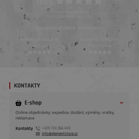
100%
Obchod
ElementStore
hodnotilo
zákazníků
1669
Naposled přidané hodnocení::
Ověřený zákazník
Ověřený zákazník
Před 3 týdny
Před 3 týdny
KONTAKTY
E-shop
Online objednávky, expedice, dodání, výměny, vratky,
reklamace
Kontakty
+420 724 366 440
info@elementstore.cz