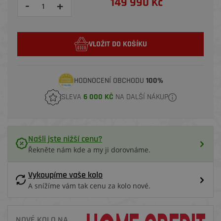
149 990 Kč
-
+
VLOŽIT DO KOŠÍKU
HODNOCENÍ OBCHODU
100%
SLEVA
6 000 KČ
NA DALŠÍ NÁKUP
Našli jste nižší cenu?
Řekněte nám kde a my ji dorovnáme.
Vykoupíme vaše kolo
A snížíme vám tak cenu za kolo nové.
NOVÉ KOLO NA