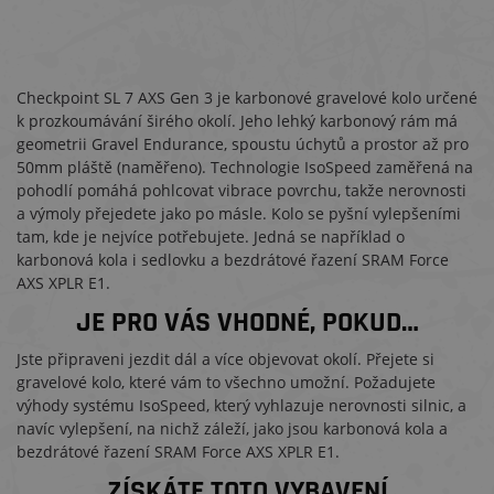
Checkpoint SL 7 AXS Gen 3 je karbonové gravelové kolo určené
k prozkoumávání širého okolí. Jeho lehký karbonový rám má
geometrii Gravel Endurance, spoustu úchytů a prostor až pro
50mm pláště (naměřeno). Technologie IsoSpeed zaměřená na
pohodlí pomáhá pohlcovat vibrace povrchu, takže nerovnosti
a výmoly přejedete jako po másle. Kolo se pyšní vylepšeními
tam, kde je nejvíce potřebujete. Jedná se například o
karbonová kola i sedlovku a bezdrátové řazení SRAM Force
AXS XPLR E1.
JE PRO VÁS VHODNÉ, POKUD…
Jste připraveni jezdit dál a více objevovat okolí. Přejete si
gravelové kolo, které vám to všechno umožní. Požadujete
výhody systému IsoSpeed, který vyhlazuje nerovnosti silnic, a
navíc vylepšení, na nichž záleží, jako jsou karbonová kola a
bezdrátové řazení SRAM Force AXS XPLR E1.
ZÍSKÁTE TOTO VYBAVENÍ