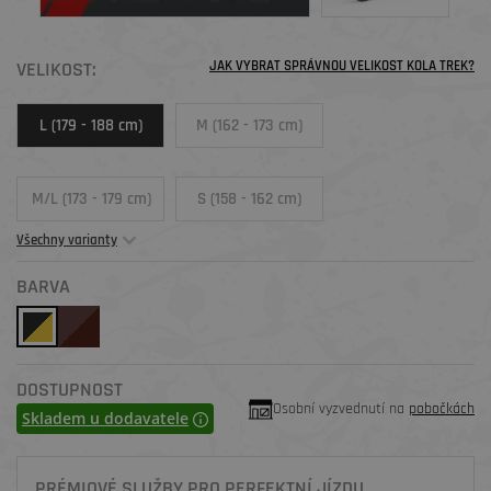
VELIKOST:
JAK VYBRAT SPRÁVNOU VELIKOST KOLA TREK?
L (179 - 188 cm)
M (162 - 173 cm)
M/L (173 - 179 cm)
S (158 - 162 cm)
Všechny varianty
BARVA
DOSTUPNOST
Osobní vyzvednutí na
pobočkách
Skladem u dodavatele
PRÉMIOVÉ SLUŽBY PRO PERFEKTNÍ JÍZDU