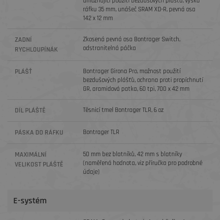
umožňující použití bezdušových plášťů, výška
ráfku 35 mm, unášeč SRAM XD-R, pevná osa
142 x 12 mm
ZADNÍ
Zkosená pevná osa Bontrager Switch,
odstranitelná páčka
RYCHLOUPÍNÁK
PLÁŠŤ
Bontrager Girona Pro, možnost použití
bezdušových plášťů, ochrana proti propíchnutí
GR, aramidová patka, 60 tpi, 700 x 42 mm
DÍL PLÁŠTĚ
Těsnicí tmel Bontrager TLR, 6 oz
PÁSKA DO RÁFKU
Bontrager TLR
MAXIMÁLNÍ
50 mm bez blatníků, 42 mm s blatníky
(naměřená hodnota, viz příručka pro podrobné
VELIKOST PLÁŠTĚ
údaje)
E-systém