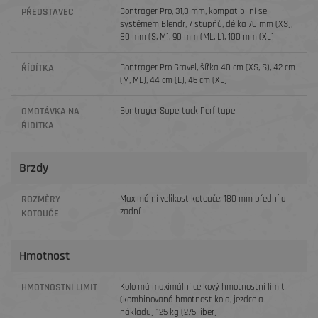
PŘEDSTAVEC
Bontrager Pro, 31,8 mm, kompatibilní se
systémem Blendr, 7 stupňů, délka 70 mm (XS),
80 mm (S, M), 90 mm (ML, L), 100 mm (XL)
ŘÍDÍTKA
Bontrager Pro Gravel, šířka 40 cm (XS, S), 42 cm
(M, ML), 44 cm (L), 46 cm (XL)
OMOTÁVKA NA
Bontrager Supertack Perf tape
ŘÍDÍTKA
Brzdy
ROZMĚRY
Maximální velikost kotouče: 180 mm přední a
zadní
KOTOUČE
Hmotnost
HMOTNOSTNÍ LIMIT
Kolo má maximální celkový hmotnostní limit
(kombinovaná hmotnost kola, jezdce a
nákladu) 125 kg (275 liber)