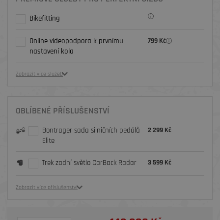
Bikefitting
Online videopodpora k prvnímu
799 Kč
nastavení kola
Zobrazit více služeb
OBLÍBENÉ PŘÍSLUŠENSTVÍ
Bontrager sada silničních pedálů
2 299 Kč
Elite
Trek zadní světlo CarBack Radar
3 599 Kč
Zobrazit více příslušenství