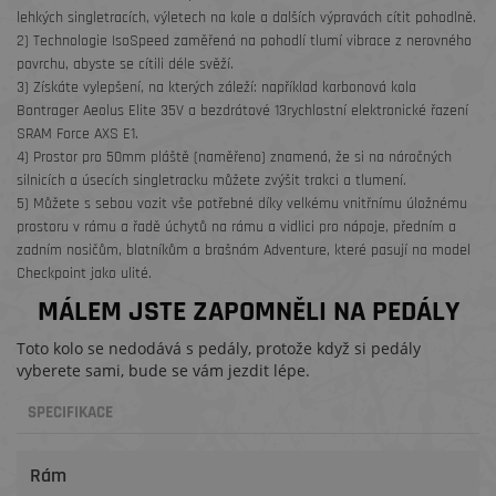
lehkých singletracích, výletech na kole a dalších výpravách cítit pohodlně.
2) Technologie IsoSpeed zaměřená na pohodlí tlumí vibrace z nerovného
povrchu, abyste se cítili déle svěží.
3) Získáte vylepšení, na kterých záleží: například karbonová kola
Bontrager Aeolus Elite 35V a bezdrátové 13rychlostní elektronické řazení
SRAM Force AXS E1.
4) Prostor pro 50mm pláště (naměřeno) znamená, že si na náročných
silnicích a úsecích singletracku můžete zvýšit trakci a tlumení.
5) Můžete s sebou vozit vše potřebné díky velkému vnitřnímu úložnému
prostoru v rámu a řadě úchytů na rámu a vidlici pro nápoje, předním a
zadním nosičům, blatníkům a brašnám Adventure, které pasují na model
Checkpoint jako ulité.
MÁLEM JSTE ZAPOMNĚLI NA PEDÁLY
Toto kolo se nedodává s pedály, protože když si pedály
vyberete sami, bude se vám jezdit lépe.
SPECIFIKACE
Rám