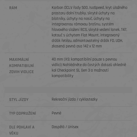
RÁM
Karbon OCLV řady 500, IsoSpeed, kryt úložného
prostoru dolní trubky, skryté úchyty na
blatníky, úchyty na nosič, úchyty na
integrovanou rámovou brašnu, systém
hlavového složení RCS, skryté vedení lanek, T47,
kotouč s úchytem Flat Mount, integrovaný
držák řetězu, odmontovatelný držák FD, UDH,
zkosená pevná osa 142 x 12 mm
MAXIMÁLNÍ
40 mm (XS: kompatibilní pouze s pevnou
vidlicí) Nahlédněte do častých dotazů ohledně
KOMPATIBILNÍ
kol Checkpoint SL Gen 3 a možností
ZDVIH VIDLICE
kompatibility
STYL JÍZDY
Rekreační jízda / cyklostezky
TYP ODPRUŽENÍ
Pevné
DLE POHLAVÍ A
Dospělá / Unisex
VĚKU