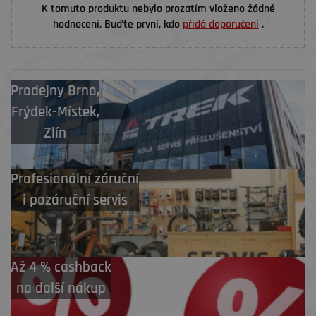
K tomuto produktu nebylo prozatím vloženo žádné
hodnocení. Buďte první, kdo
přidá doporučení
.
Prodejny
Brno
,
Frýdek-Místek
,
Zlín
Profesionální záruční
i pozáruční servis
Až 4 % cashback
na další nákup