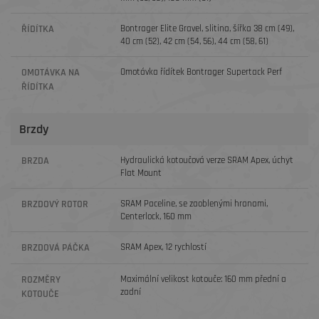
ŘÍDÍTKA
Bontrager Elite Gravel, slitina, šířka 38 cm (49),
40 cm (52), 42 cm (54, 56), 44 cm (58, 61)
OMOTÁVKA NA
Omotávka řídítek Bontrager Supertack Perf
ŘÍDÍTKA
Brzdy
BRZDA
Hydraulická kotoučová verze SRAM Apex, úchyt
Flat Mount
BRZDOVÝ ROTOR
SRAM Paceline, se zaoblenými hranami,
Centerlock, 160 mm
BRZDOVÁ PÁČKA
SRAM Apex, 12 rychlostí
ROZMĚRY
Maximální velikost kotouče: 160 mm přední a
zadní
KOTOUČE