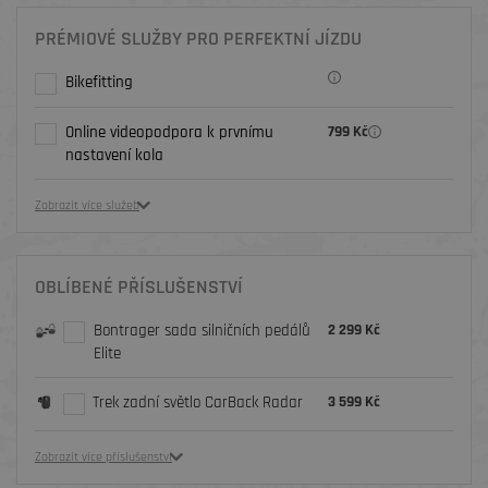
PRÉMIOVÉ SLUŽBY PRO PERFEKTNÍ JÍZDU
Bikefitting
Online videopodpora k prvnímu
799 Kč
nastavení kola
Zobrazit více služeb
OBLÍBENÉ PŘÍSLUŠENSTVÍ
Bontrager sada silničních pedálů
2 299 Kč
Elite
Trek zadní světlo CarBack Radar
3 599 Kč
Zobrazit více příslušenství