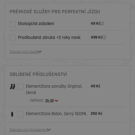
PRÉMIOVÉ SLUŽBY PRO PERFEKTNÍ JÍZDU
Ekologické zabalení
49 Kč
Prodloužená záruka +2 roky navíc
499 Kč
Zobrazit více služeb
OBLÍBENÉ PŘÍSLUŠENSTVÍ
ElementStore ponožky Original,
49 Kč
černé
Velikost:
35-38
ElementStore Bidon, černý 500ML
250 Kč
Zobrazit více příslušenství