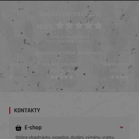
HODNOCENÍ OBCHODU
100%
Obchod
ElementStore
hodnotilo
zákazníků
1669
Naposled přidané hodnocení::
Ověřený zákazník
Ověřený zákazník
Před 3 týdny
Před 3 týdny
KONTAKTY
E-shop
Online objednávky, expedice, dodání, výměny, vratky,