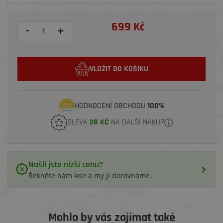
699 Kč
-
+
VLOŽIT DO KOŠÍKU
HODNOCENÍ OBCHODU
100%
SLEVA
28 KČ
NA DALŠÍ NÁKUP
Našli jste nižší cenu?
Řekněte nám kde a my ji dorovnáme.
Mohlo by vás zajímat také