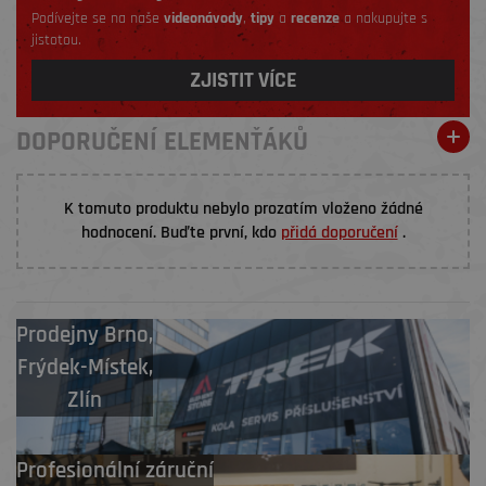
Podívejte se na naše
videonávody
,
tipy
a
recenze
a nakupujte s
jistotou.
ZJISTIT VÍCE
DOPORUČENÍ ELEMENŤÁKŮ
K tomuto produktu nebylo prozatím vloženo žádné
hodnocení. Buďte první, kdo
přidá doporučení
.
Prodejny
Brno
,
Frýdek-Místek
,
Zlín
Profesionální záruční