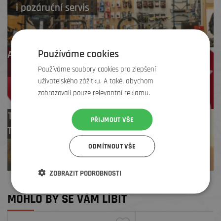
i pozáruční servis
Používáme cookies
Až 4 % cashback
na další nákup
Používáme soubory cookies pro zlepšení
uživatelského zážitku. A také, abychom
zobrazovali pouze relevantní reklamu.
Test centrum
PŘIJMOUT VŠE
TREK zdarma
ODMÍTNOUT VŠE
ZOBRAZIT PODROBNOSTI
MOHLO BY SE VÁM LÍBIT