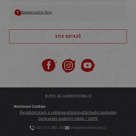
Bezpečnostní listy
VÍCE DOTAZŮ
© 2013–26 ELEMENTSTORE.CZ
Nastavení Cookies
Poradna
Vrácení a reklamace
Doprava
Obchodní podmínky
Zpracování osobních údajů / GDPR
+420 724 366 440
info@elementstore.cz