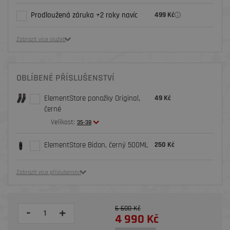
Prodloužená záruka +2 roky navíc
499 Kč
Zobrazit více služeb
OBLÍBENÉ PŘÍSLUŠENSTVÍ
ElementStore ponožky Original,
49 Kč
černé
Velikost:
35-38
ElementStore Bidon, černý 500ML
250 Kč
Zobrazit více příslušenství
6 600 Kč
-
+
4 990 Kč