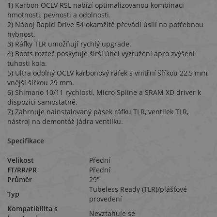
1) Karbon OCLV RSL nabízí optimalizovanou kombinaci
hmotnosti, pevnosti a odolnosti.
2) Náboj Rapid Drive 54 okamžitě převádí úsilí na potřebnou
hybnost.
3) Ráfky TLR umožňují rychlý upgrade.
4) Boots rozteč poskytuje širší úhel vyztužení apro zvýšení
tuhosti kola.
5) Ultra odolný OCLV karbonový ráfek s vnitřní šířkou 22,5 mm,
vnější šířkou 29 mm.
6) Shimano 10/11 rychlostí, Micro Spline a SRAM XD driver k
dispozici samostatně.
7) Zahrnuje nainstalovaný pásek ráfku TLR, ventilek TLR,
nástroj na demontáž jádra ventilku.
Specifikace
Velikost
Přední
FT/RR/PR
Přední
Průměr
29"
Tubeless Ready (TLR)/plášťové
Typ
provedení
Kompatibilita s
Nevztahuje se