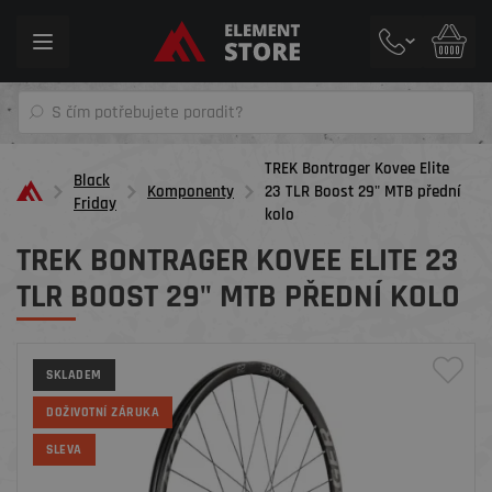
Toggle
navigation
TREK Bontrager Kovee Elite
Black
Komponenty
23 TLR Boost 29" MTB přední
Friday
kolo
TREK BONTRAGER KOVEE ELITE 23
TLR BOOST 29" MTB PŘEDNÍ KOLO
SKLADEM
DOŽIVOTNÍ ZÁRUKA
SLEVA