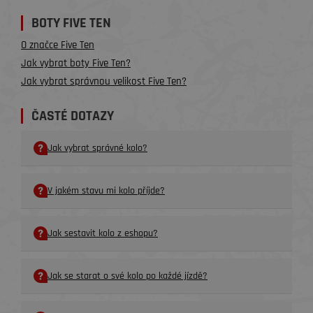
BOTY FIVE TEN
O značce Five Ten
Jak vybrat boty Five Ten?
Jak vybrat správnou velikost Five Ten?
ČASTÉ DOTAZY
Jak vybrat správné kolo?
V jakém stavu mi kolo příjde?
Jak sestavit kolo z eshopu?
Jak se starat o své kolo po každé jízdě?