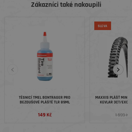
Zákazníci také nakoupili
SLEVA
TĚSNICÍ TMEL BONTRAGER PRO
MAXXIS PLÁŠŤ MINION
BEZDUŠOVÉ PLÁŠTĚ TLR 89ML
KEVLAR 3CT/EXO/T
149 Kč
1 599 Kč