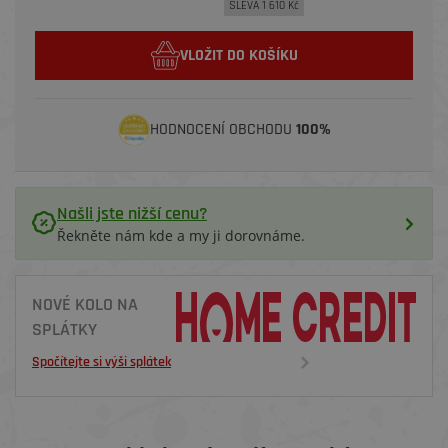
SLEVA 1 610 Kč
VLOŽIT DO KOŠÍKU
HODNOCENÍ OBCHODU
100%
Našli jste nižší cenu?
Řekněte nám kde a my ji dorovnáme.
NOVÉ KOLO NA
SPLÁTKY
Spočítejte si výši splátek