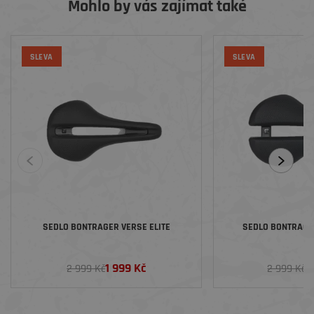
Mohlo by vás zajímat také
SLEVA
SLEVA
SEDLO BONTRAGER VERSE ELITE
SEDLO BONTRAGER
1 999 Kč
2
2 999 Kč
2 999 Kč