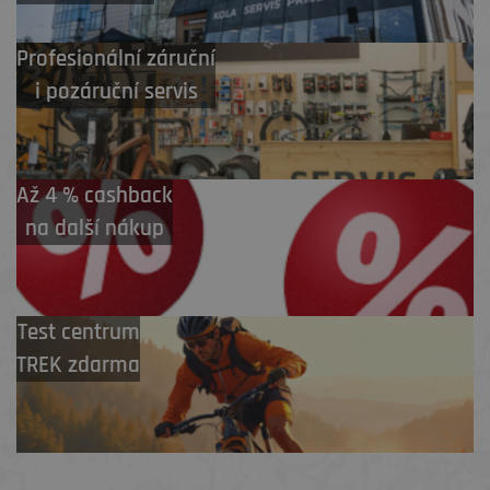
Profesionální záruční
i pozáruční servis
Až 4 % cashback
na další nákup
Test centrum
TREK zdarma