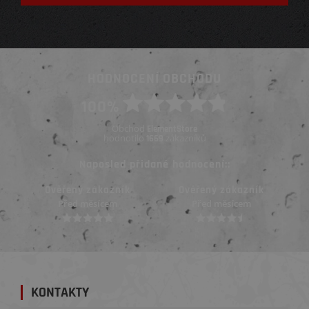
HODNOCENÍ OBCHODU
100%
Obchod
ElementStore
hodnotilo
zákazníků
1669
Naposled přidané hodnocení::
Ověřený zákazník
Ověřený zákazník
Před měsícem
Před měsícem
KONTAKTY