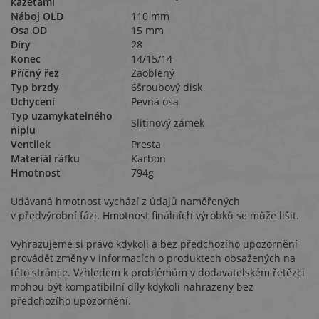
kazetami
Náboj OLD
110 mm
Osa OD
15 mm
Díry
28
Konec
14/15/14
Příčný řez
Zaoblený
Typ brzdy
6šroubový disk
Uchycení
Pevná osa
Typ uzamykatelného
Slitinový zámek
niplu
Ventilek
Presta
Materiál ráfku
Karbon
Hmotnost
794g
Udávaná hmotnost vychází z údajů naměřených
v předvýrobní fázi. Hmotnost finálních výrobků se může lišit.
Vyhrazujeme si právo kdykoli a bez předchozího upozornění
provádět změny v informacích o produktech obsažených na
této stránce. Vzhledem k problémům v dodavatelském řetězci
mohou být kompatibilní díly kdykoli nahrazeny bez
předchozího upozornění.