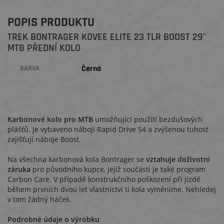
POPIS PRODUKTU
TREK BONTRAGER KOVEE ELITE 23 TLR BOOST 29"
MTB PŘEDNÍ KOLO
Černá
BARVA
Karbonové kolo pro MTB
umožňující použití bezdušových
plášťů. Je vybaveno náboji Rapid Drive 54 a zvýšenou tuhost
zajišťují náboje Boost.
Na všechna karbonová kola Bontrager se
vztahuje doživotní
záruka
pro původního kupce, jejíž součástí je také program
Carbon Care. V případě konstrukčního poškození při jízdě
během prvních dvou let vlastnictví ti kola vyměníme. Nehledej
v tom žádný háček.
Podrobné údaje o výrobku