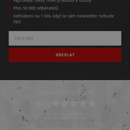
Výprodeje, slevy, nové produkty a služby
Přes 50 000 odběratelů
Odhlášení na 1 klik, když se vám newsletter nebude
líbit
HODNOCENÍ OBCHODU
100%
Obchod
ElementStore
hodnotilo
zákazníků
1669
Naposled přidané hodnocení::