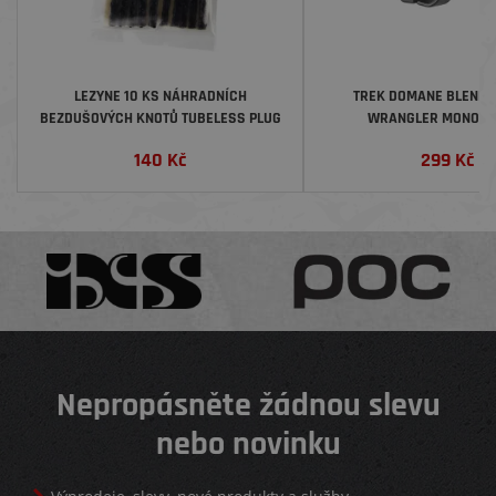
LEZYNE 10 KS NÁHRADNÍCH
TREK DOMANE BLENDR
BEZDUŠOVÝCH KNOTŮ TUBELESS PLUG
WRANGLER MONO M
RERILL
140
Kč
299
Kč
Nepropásněte žádnou slevu
nebo novinku