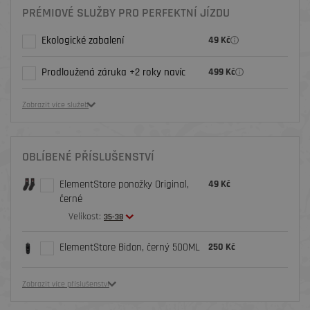
PRÉMIOVÉ SLUŽBY PRO PERFEKTNÍ JÍZDU
Ekologické zabalení
49 Kč
Prodloužená záruka +2 roky navíc
499 Kč
Zobrazit více služeb
OBLÍBENÉ PŘÍSLUŠENSTVÍ
ElementStore ponožky Original,
49 Kč
černé
Velikost:
35-38
ElementStore Bidon, černý 500ML
250 Kč
Zobrazit více příslušenství