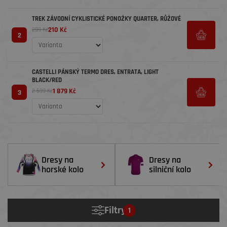
TREK ZÁVODNÍ CYKLISTICKÉ PONOŽKY QUARTER, RŮŽOVÉ
210 Kč
299 Kč
2
CASTELLI PÁNSKÝ TERMO DRES, ENTRATA, LIGHT
BLACK/RED
1 879 Kč
2 599 Kč
3
Dresy na
Dresy na
horské kolo
silniční kolo
Filtry
1