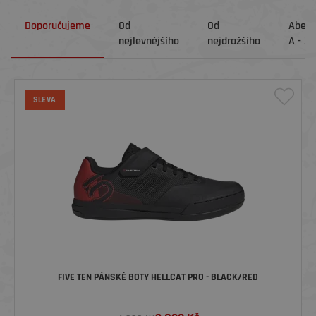
Doporučujeme
Od
Od
Abec
nejlevnějšího
nejdražšího
A - Z
SLEVA
FIVE TEN PÁNSKÉ BOTY HELLCAT PRO - BLACK/RED