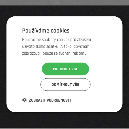
Nepropásněte žádnou slevu
Používáme cookies
nebo novinku
Používáme soubory cookies pro zlepšení
uživatelského zážitku. A také, abychom
Výprodeje, slevy, nové produkty a služby
zobrazovali pouze relevantní reklamu.
Přes 50 000 odběratelů
Odhlášení na 1 klik, když se vám newsletter nebude
PŘIJMOUT VŠE
líbit
ODMÍTNOUT VŠE
ZOBRAZIT PODROBNOSTI