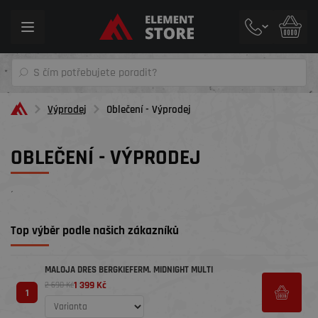
Toggle
navigation
Výprodej
Oblečení - Výprodej
OBLEČENÍ - VÝPRODEJ
´
Top výběr podle našich zákazníků
MALOJA DRES BERGKIEFERM. MIDNIGHT MULTI
1 399 Kč
2 690 Kč
1