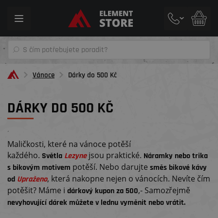
Toggle
navigation
Vánoce
Dárky do 500 Kč
DÁRKY DO 500 KČ
´
Maličkosti, které na vánoce potěší
každého.
jsou praktické.
Světla
Lezyne
Náramky nebo trika
potěší. Nebo darujte
s bikovým motivem
směs bikové kávy
, která nakopne nejen o vánocích. Nevíte čím
od
Upraženo
potěšit? Máme i
,- Samozřejmě
dárkový kupon za 500
nevyhovující dárek můžete v lednu vyměnit nebo vrátit.