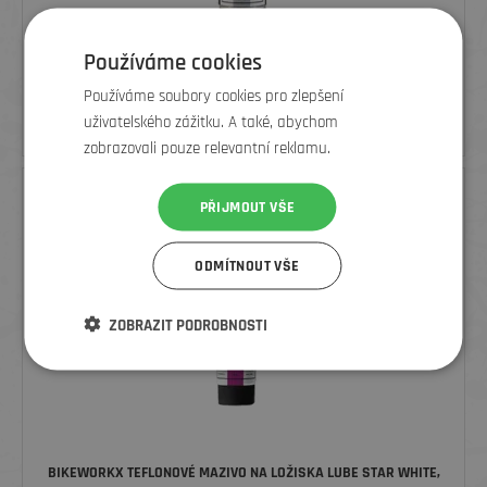
Používáme cookies
BIKEWORKX OCHRANÝ MATNÝ SHINE STAR SHINER MATT, 200 ML
Používáme soubory cookies pro zlepšení
uživatelského zážitku. A také, abychom
200
Kč
zobrazovali pouze relevantní reklamu.
PŘIJMOUT VŠE
ODMÍTNOUT VŠE
ZOBRAZIT PODROBNOSTI
BIKEWORKX TEFLONOVÉ MAZIVO NA LOŽISKA LUBE STAR WHITE,