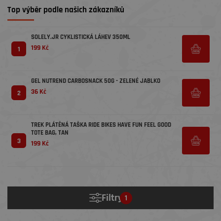
Top výběr podle našich zákazníků
SOLELY.JR CYKLISTICKÁ LÁHEV 350ML
199 Kč
1
GEL NUTREND CARBOSNACK 50G - ZELENÉ JABLKO
36 Kč
2
TREK PLÁTĚNÁ TAŠKA RIDE BIKES HAVE FUN FEEL GOOD
TOTE BAG, TAN
3
199 Kč
Filtry
1