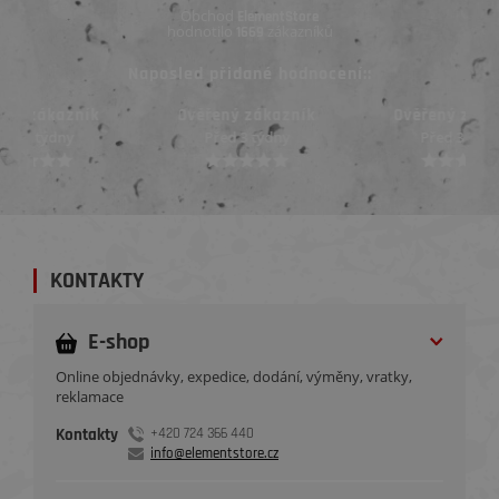
Obchod
ElementStore
hodnotilo
zákazníků
1669
Naposled přidané hodnocení::
Ověřený zákazník
Ověřený zákazník
Před 3 týdny
Před 3 týdny
KONTAKTY
E-shop
Online objednávky, expedice, dodání, výměny, vratky,
reklamace
Kontakty
+420 724 366 440
info@elementstore.cz