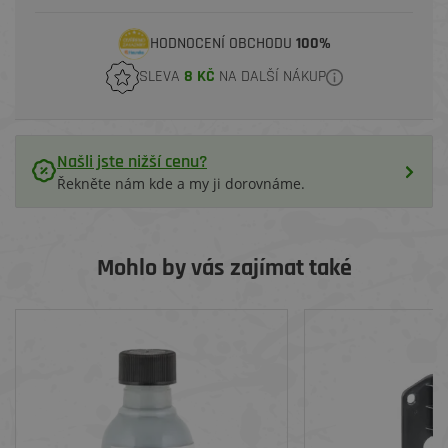
HODNOCENÍ OBCHODU
100%
SLEVA
8 KČ
NA DALŠÍ NÁKUP
Našli jste nižší cenu?
Řekněte nám kde a my ji dorovnáme.
Mohlo by vás zajímat také