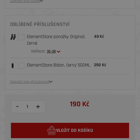
Zobrazit více služeb
OBLÍBENÉ PŘÍSLUŠENSTVÍ
ElementStore ponožky Original,
49 Kč
černé
Velikost:
35-38
ElementStore Bidon, černý 500ML
250 Kč
Zobrazit více příslušenství
190 Kč
-
+
VLOŽIT DO KOŠÍKU