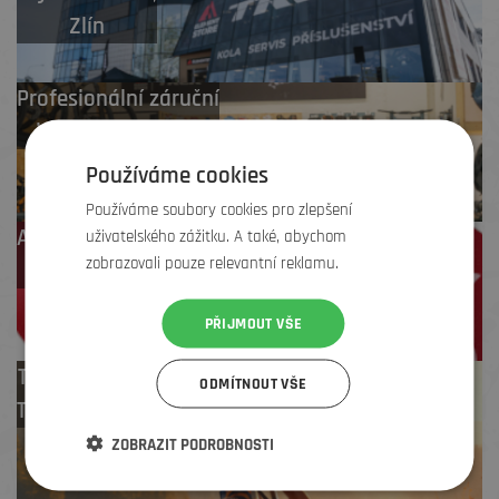
Zlín
Profesionální záruční
i pozáruční servis
Používáme cookies
Používáme soubory cookies pro zlepšení
Až 4 % cashback
uživatelského zážitku. A také, abychom
zobrazovali pouze relevantní reklamu.
na další nákup
PŘIJMOUT VŠE
Test centrum
ODMÍTNOUT VŠE
TREK zdarma
ZOBRAZIT PODROBNOSTI