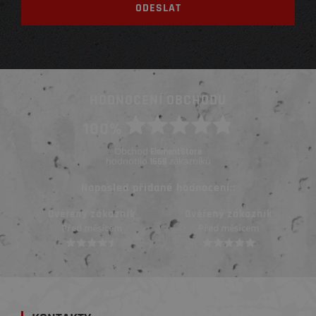
HODNOCENÍ OBCHODU
100%
Obchod
ElementStore
hodnotilo
zákazníků
1669
Naposled přidané hodnocení::
Ověřený zákazník
Ověřený zákazník
Před měsícem
Před měsícem