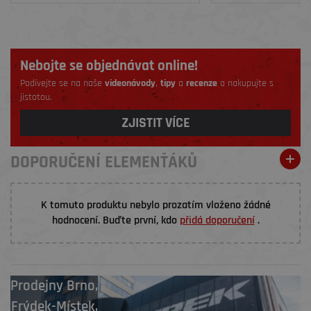
Nebojte se objednávat online!
Podívejte se na naše
videonávody
,
tipy
a
recenze
a nakupujte s
jistotou.
ZJISTIT VÍCE
DOPORUČENÍ ELEMENŤÁKŮ
K tomuto produktu nebylo prozatím vloženo žádné
hodnocení. Buďte první, kdo
přidá doporučení
.
Prodejny
Brno
,
Frýdek-Místek
,