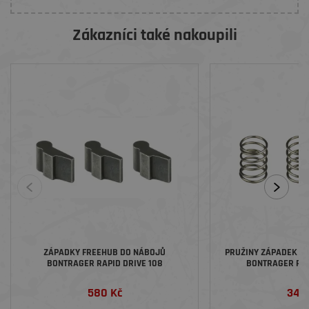
Zákazníci také nakoupili
ZÁPADKY FREEHUB DO NÁBOJŮ
PRUŽINY ZÁPADEK F
BONTRAGER RAPID DRIVE 108
BONTRAGER RAP
580 Kč
340