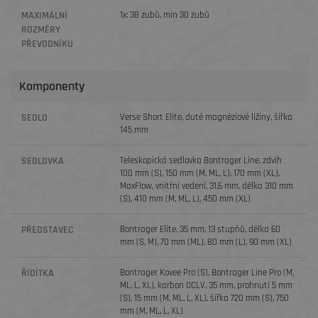
MAXIMÁLNÍ
1x: 38 zubů, min 30 zubů
ROZMĚRY
PŘEVODNÍKU
Komponenty
SEDLO
Verse Short Elite, duté magnéziové ližiny, šířka
145 mm
SEDLOVKA
Teleskopická sedlovka Bontrager Line, zdvih
100 mm (S), 150 mm (M, ML, L), 170 mm (XL),
MaxFlow, vnitřní vedení, 31,6 mm, délka 310 mm
(S), 410 mm (M, ML, L), 450 mm (XL)
PŘEDSTAVEC
Bontrager Elite, 35 mm, 13 stupňů, délka 60
mm (S, M), 70 mm (ML), 80 mm (L), 90 mm (XL)
ŘÍDÍTKA
Bontrager Kovee Pro (S), Bontrager Line Pro (M,
ML, L, XL), karbon OCLV, 35 mm, prohnutí 5 mm
(S), 15 mm (M, ML, L, XL), šířka 720 mm (S), 750
mm (M, ML, L, XL)