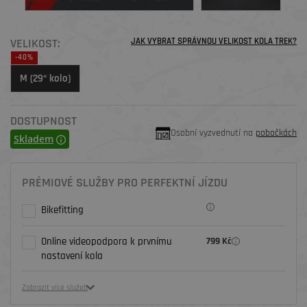
VELIKOST:
JAK VYBRAT SPRÁVNOU VELIKOST KOLA TREK?
-40%
M (29“ kolo)
DOSTUPNOST
Osobní vyzvednutí na
pobočkách
Skladem
PRÉMIOVÉ SLUŽBY PRO PERFEKTNÍ JÍZDU
Bikefitting
Online videopodpora k prvnímu
799 Kč
nastavení kola
Zobrazit více služeb