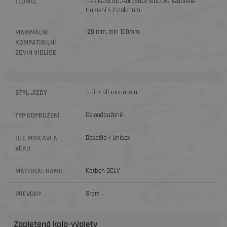
TLUMIČ
Trek IsoStrut, RockShox SIDLuxe, vzdálené
tlumení s 2 polohami
MAXIMÁLNÍ
120 mm, min 100mm
KOMPATIBILNÍ
ZDVIH VIDLICE
STYL JÍZDY
Trail / all-mountain
TYP ODPRUŽENÍ
Celoodpužené
DLE POHLAVÍ A
Dospělá / Unisex
VĚKU
MATERIÁL RÁMU
Karbon OCLV
PŘEVODY
Sram
Zapletená kola-výplety