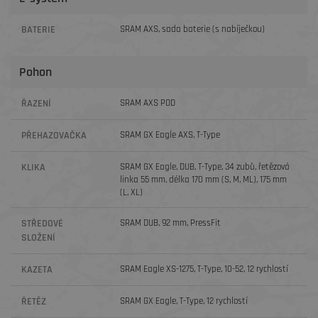
BATERIE
SRAM AXS, sada baterie (s nabíječkou)
Pohon
ŘAZENÍ
SRAM AXS POD
PŘEHAZOVAČKA
SRAM GX Eagle AXS, T-Type
KLIKA
SRAM GX Eagle, DUB, T-Type, 34 zubů, řetězová
linka 55 mm, délka 170 mm (S, M, ML), 175 mm
(L, XL)
STŘEDOVÉ
SRAM DUB, 92 mm, PressFit
SLOŽENÍ
KAZETA
SRAM Eagle XS-1275, T-Type, 10-52, 12 rychlostí
ŘETĚZ
SRAM GX Eagle, T-Type, 12 rychlostí