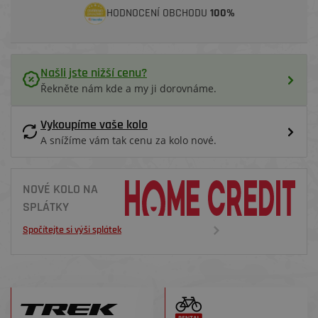
HODNOCENÍ OBCHODU
100%
Našli jste nižší cenu?
Řekněte nám kde a my ji dorovnáme.
Vykoupíme vaše kolo
A snížíme vám tak cenu za kolo nové.
NOVÉ KOLO NA
SPLÁTKY
Spočítejte si výši splátek