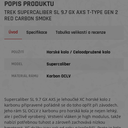
POPIS PRODUKTU
TREK SUPERCALIBER SL 9.7 GX AXS T-TYPE GEN 2
RED CARBON SMOKE
Úvod
Specifikace
Tabulka velikostí a recenze
Horské kolo / Celoodpružené kolo
POUŽITÍ
Supercaliber
MODEL
Karbon OCLV
MATERIÁL RÁMU
Supercaliber SL 9.7 GX AXS je lehoučké XC horské kolo z
karbonu připravené pořádně se do toho opřít při závodech.
Jeho rám SL OCLV z karbonu pro horská kola je nejen lehký,
ale i pečlivě vyrobený. Vrstvení vláken je high modulus, takže
nabízí potřebnou tuhost a zároveň zachovává nízkou
hmotnost. XC dráhy jsou rok od roku náročnější. Proto je kolo