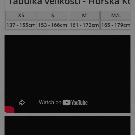
Tabulka velikostí - Horská Ko
XS
S
M
M/L
137 - 155cm
153 - 166cm
161 - 172cm
165 - 179cm