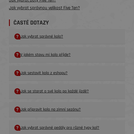
Jak vybrat boty Five Ten?
Jak vybrat správnou velikost Five Ten?
ČASTÉ DOTAZY
Jak vybrat správné kolo?
V jakém stavu mi kolo příjde?
Jak sestavit kolo z eshopu?
Jak se starat o své kolo po každé jízdě?
Jak připravit kolo na zimní sezónu?
Jak vybrat správné pedály pro různé typy kol?