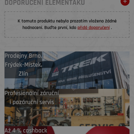
DOPORUČENÍ ELEMENŤÁKŮ
K tomuto produktu nebylo prozatím vloženo žádné
hodnocení. Buďte první, kdo
přidá doporučení
.
Prodejny
Brno
,
Frýdek-Místek
,
Zlín
Profesionální záruční
i pozáruční servis
Až 4 % cashback