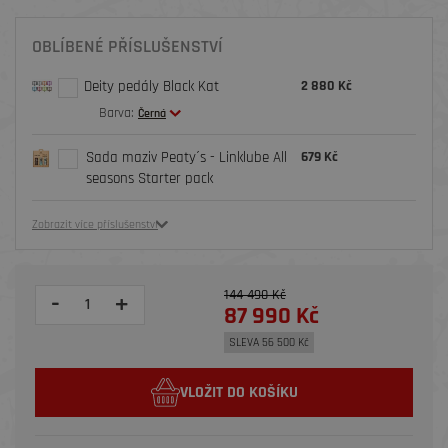
OBLÍBENÉ PŘÍSLUŠENSTVÍ
Deity pedály Black Kat
2 880 Kč
Barva:
Černá
Sada maziv Peaty´s - Linklube All
679 Kč
seasons Starter pack
Zobrazit více příslušenství
144 490 Kč
-
+
87 990 Kč
SLEVA 56 500 Kč
VLOŽIT DO KOŠÍKU