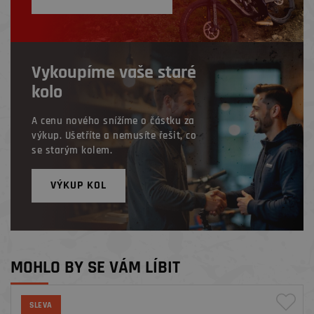
Vykoupíme vaše staré
kolo
A cenu nového snížíme o částku za
výkup. Ušetříte a nemusíte řešit, co
se starým kolem.
VÝKUP KOL
MOHLO BY SE VÁM LÍBIT
SLEVA