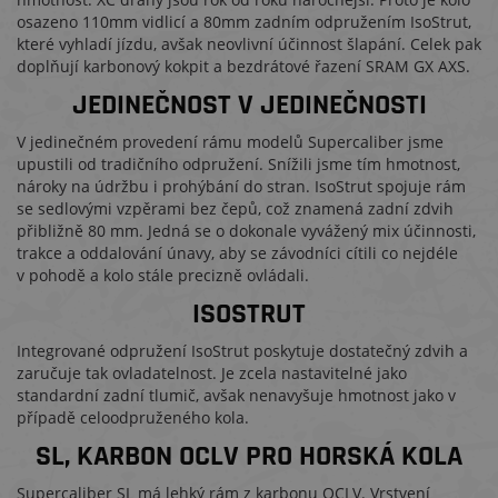
osazeno 110mm vidlicí a 80mm zadním odpružením IsoStrut,
které vyhladí jízdu, avšak neovlivní účinnost šlapání. Celek pak
doplňují karbonový kokpit a bezdrátové řazení SRAM GX AXS.
JEDINEČNOST V JEDINEČNOSTI
V jedinečném provedení rámu modelů Supercaliber jsme
upustili od tradičního odpružení. Snížili jsme tím hmotnost,
nároky na údržbu i prohýbání do stran. IsoStrut spojuje rám
se sedlovými vzpěrami bez čepů, což znamená zadní zdvih
přibližně 80 mm. Jedná se o dokonale vyvážený mix účinnosti,
trakce a oddalování únavy, aby se závodníci cítili co nejdéle
v pohodě a kolo stále precizně ovládali.
ISOSTRUT
Integrované odpružení IsoStrut poskytuje dostatečný zdvih a
zaručuje tak ovladatelnost. Je zcela nastavitelné jako
standardní zadní tlumič, avšak nenavyšuje hmotnost jako v
případě celoodpruženého kola.
SL, KARBON OCLV PRO HORSKÁ KOLA
Supercaliber SL má lehký rám z karbonu OCLV. Vrstvení