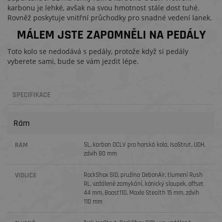
karbonu je lehké, avšak na svou hmotnost stále dost tuhé.
Rovněž poskytuje vnitřní průchodky pro snadné vedení lanek.
MÁLEM JSTE ZAPOMNĚLI NA PEDÁLY
Toto kolo se nedodává s pedály, protože když si pedály
vyberete sami, bude se vám jezdit lépe.
SPECIFIKACE
Rám
RÁM
SL, karbon OCLV pro horská kola, IsoStrut, UDH,
zdvih 80 mm
VIDLICE
RockShox SID, pružina DebonAir, tlumení Rush
RL, vzdálené zamykání, kónický sloupek, offset
44 mm, Boost110, Maxle Stealth 15 mm, zdvih
110 mm