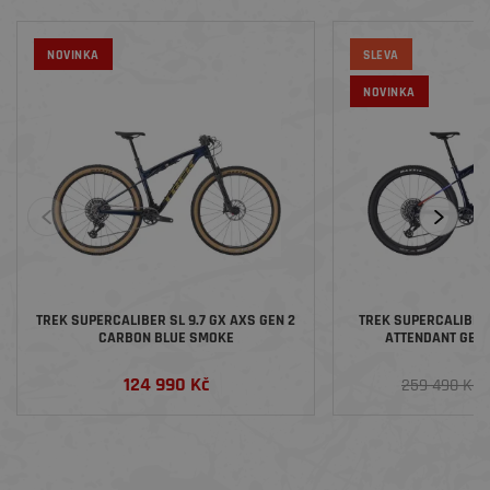
NOVINKA
SLEVA
NOVINKA
TREK SUPERCALIBER SL 9.7 GX AXS GEN 2
TREK SUPERCALIBER 
CARBON BLUE SMOKE
ATTENDANT GEN 
124 990 Kč
2
259 490 Kč