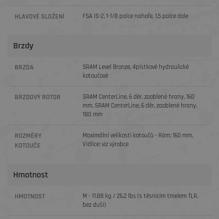
HLAVOVÉ SLOŽENÍ
FSA IS-2, 1-1/8 palce nahoře, 1,5 palce dole
Brzdy
BRZDA
SRAM Level Bronze, 4pístkové hydraulické
kotoučové
BRZDOVÝ ROTOR
SRAM CenterLine, 6 děr, zaoblené hrany, 160
mm, SRAM CenterLine, 6 děr, zaoblené hrany,
180 mm
ROZMĚRY
Maximální velikosti kotoučů - Rám: 160 mm,
Vidlice: viz výrobce
KOTOUČE
Hmotnost
HMOTNOST
M - 11.88 kg / 26.2 lbs (s těsnicím tmelem TLR,
bez duší)