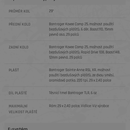
PRŮMĚR KOL
29“
PŘEDNÍ KOLO
Bontrager Kovee Comp 25, možnost použití
bezdušových plášťů, 6 děr, Boost110, 15mm
pevná osa, 29 palců
ZADNÍ KOLO
Bontrager Kovee Comp 25, možnost použití
bezdušových plášťů, Rapid Drive 108, Boost148,
12mm pevná, 29 palců
PLÁŠŤ
Bontrager Sainte-Anne RSL XR, možnost
použití bezdušových plášťů, ze dvou směsí,
aramidová patka, 220 tpi, 29 x 2,40 palce
DÍL PLÁŠTĚ
Těsnicí tmel Bontrager TLR, 6 oz
MAXIMÁLNÍ
Rám: 29 x 2,40 palce, Vidlice: Viz výrobce
VELIKOST PLÁŠTĚ
E-systém