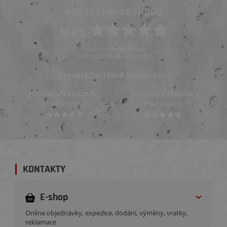
HODNOCENÍ OBCHODU
100%
Obchod
ElementStore
hodnotilo
zákazníků
1669
Naposled přidané hodnocení::
Ověřený zákazník
Ověřený zákazník
Před 3 týdny
Před 4 týdny
KONTAKTY
E-shop
Online objednávky, expedice, dodání, výměny, vratky,
reklamace