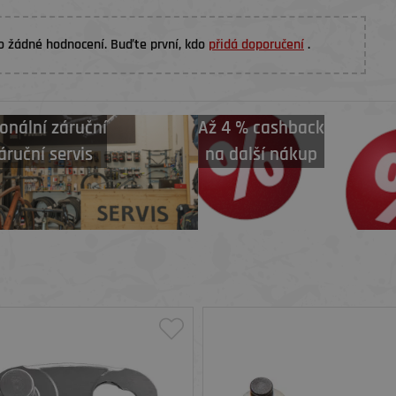
o žádné hodnocení. Buďte první, kdo
přidá doporučení
.
onální záruční
Až 4 % cashback
áruční servis
na další nákup