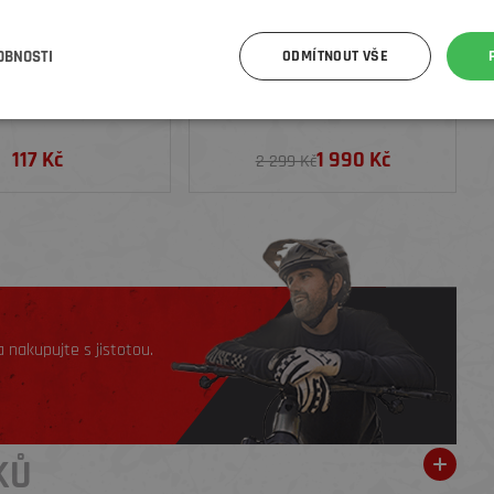
OBNOSTI
ODMÍTNOUT VŠE
ŘETĚZOVÁ SPOJKA
TREK ELEKTRICKÁ PUMPIČKA AIR
K EAGLE RAINBOW 12
RUSH
TNÍ, BARVA DUHOVÁ
117 Kč
1 990 Kč
2 299 Kč
 nakupujte s jistotou.
KŮ