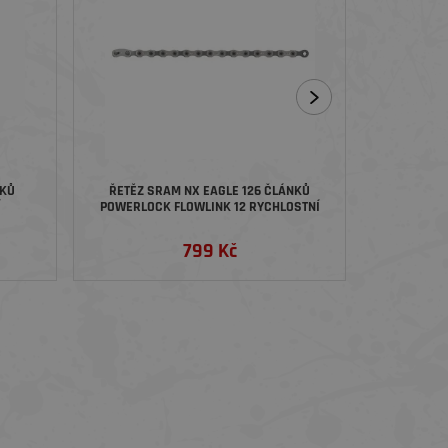
NKŮ
ŘETĚZ SRAM NX EAGLE 126 ČLÁNKŮ
ŘETĚZ SRA
Í
POWERLOCK FLOWLINK 12 RYCHLOSTNÍ
126 ČLÁNKŮ
799 Kč