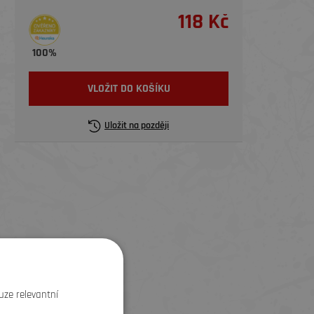
118 Kč
100%
VLOŽIT DO KOŠÍKU
Uložit na později
uze relevantní