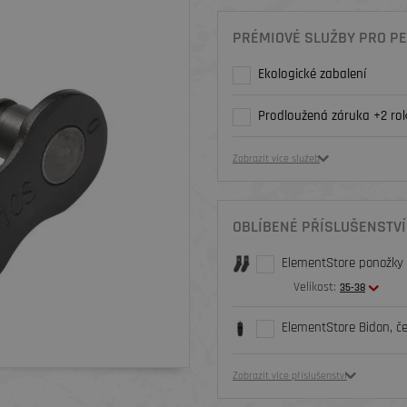
PRÉMIOVÉ SLUŽBY PRO PE
Ekologické zabalení
Prodloužená záruka +2 rok
Zobrazit více služeb
OBLÍBENÉ PŘÍSLUŠENSTVÍ
ElementStore ponožky O
Velikost:
35-38
ElementStore Bidon, č
Zobrazit více příslušenství