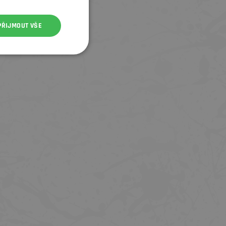
PŘIJMOUT VŠE
UNIVERZÁLNÍ NÁSTROJ TREK PRO
BONTRAGER CO₂ BOMBIČKA PR
BITS
PUMPIČKU BONTRAGER AIR RU
25G
1 899 Kč
185 Kč