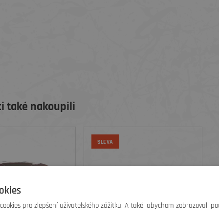
i také nakoupili
SLEVA
okies
ookies pro zlepšení uživatelského zážitku. A také, abychom zobrazovali po