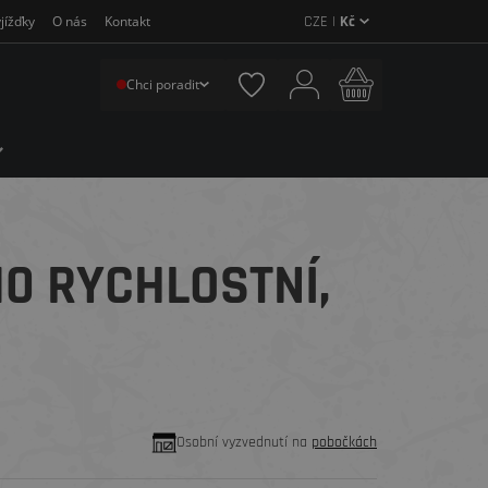
CZE |
Kč
jížďky
O nás
Kontakt
Chci poradit
0 RYCHLOSTNÍ,
Osobní vyzvednutí na
pobočkách