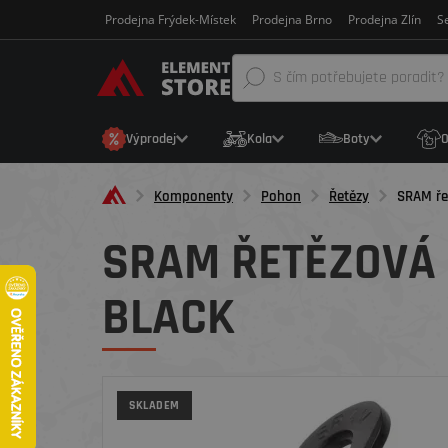
Prodejna Frýdek-Místek
Prodejna Brno
Prodejna Zlín
Se
Výprodej
Kola
Boty
O
Komponenty
Pohon
Řetězy
SRAM ře
SRAM ŘETĚZOVÁ 
BLACK
SKLADEM