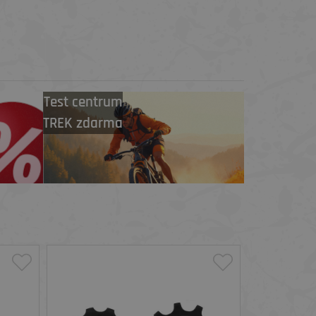
Test centrum
TREK zdarma