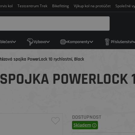
rvis kol
Testcentrum Trek
Bikefitting
Výkup kol na protiúčet
Společné vy
blečení
Výbava
Komponenty
Příslušenství
tězová spojka PowerLock 10 rychlostní, Black
SPOJKA POWERLOCK 1
DOSTUPNOST
Skladem