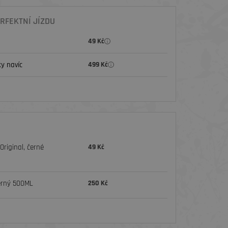
RFEKTNÍ JÍZDU
49 Kč
y navíc
499 Kč
riginal, černé
49 Kč
erný 500ML
250 Kč