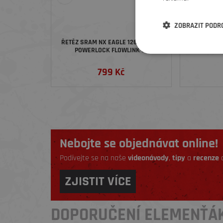
ZOBRAZIT PODR
ŘETĚZ SRAM NX EAGLE 126 ČLÁNKŮ
SRAM 
POWERLOCK FLOWLINK 12
POWERLOC
RYCHLOSTNÍ
RYCHLOS
799 Kč
Nebojte se objednávat online!
Podívejte se na naše
videonávody
,
tipy
a
recenze
a
ZJISTIT VÍCE
DOPORUČENÍ ELEMENŤÁ