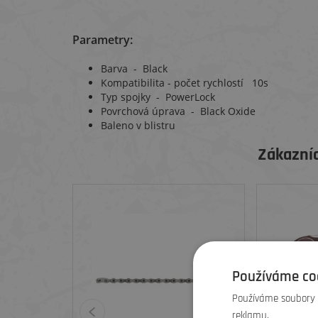
Parametry:
Barva - Black
Kompatibilita - počet rychlostí 10s
Typ spojky - PowerLock
Povrchová úprava - Black Oxide
Baleno v blistru
Zákazníc
Používáme co
Používáme soubory c
reklamu.