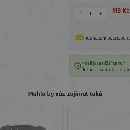
118 Kč
-
+
HODNOCENÍ OBCHODU
1
Našli jste nižší cenu?
Řekněte nám kde a my j
Mohlo by vás zajímat také