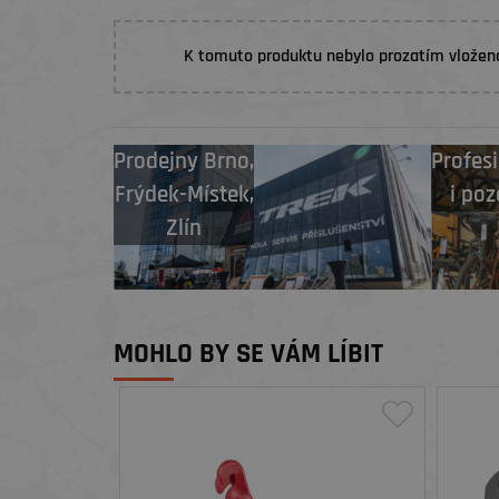
K tomuto produktu nebylo prozatím vložen
Prodejny
Brno
,
Profesi
Frýdek-Místek
,
i poz
Zlín
MOHLO BY SE VÁM LÍBIT