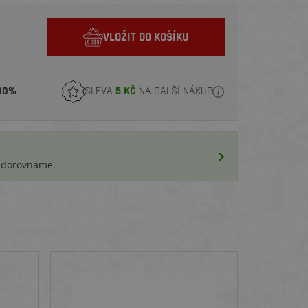
VLOŽIT DO KOŠÍKU
00%
SLEVA
5 KČ
NA DALŠÍ NÁKUP
i dorovnáme.