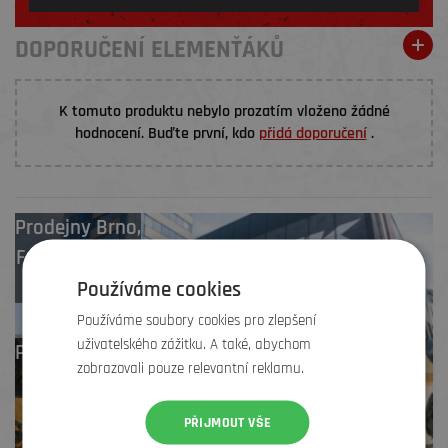
DOPORUČENÍ ELEMENŤÁKŮ
K tomuto produktu nebylo prozatím vloženo žádné
hodnocení. Buďte první, kdo
přidá doporučení
.
Prodejny
Brno
,
Frýdek-Místek
,
Zlín
Používáme cookies
Používáme soubory cookies pro zlepšení
uživatelského zážitku. A také, abychom
Profesionální záruční
zobrazovali pouze relevantní reklamu.
i pozáruční servis
PŘIJMOUT VŠE