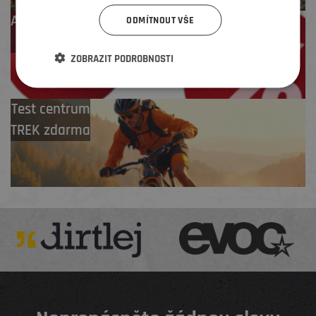
Až 4 % cashback
ODMÍTNOUT VŠE
na další nákup
ZOBRAZIT PODROBNOSTI
Test centrum
TREK zdarma