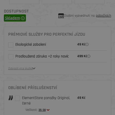
DOSTUPNOST
Osobní vyzvednutí na
pobočkách
Skladem
PRÉMIOVÉ SLUŽBY PRO PERFEKTNÍ JÍZDU
Ekologické zabalení
49 Kč
Prodloužená záruka +2 roky navíc
499 Kč
Zobrazit více služeb
OBLÍBENÉ PŘÍSLUŠENSTVÍ
ElementStore ponožky Original,
49 Kč
černé
Velikost:
35-38