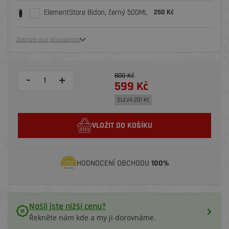
ElementStore Bidon, černý 500ML
250 Kč
Zobrazit více příslušenství
800 Kč
-
+
599 Kč
SLEVA 201 Kč
VLOŽIT DO KOŠÍKU
HODNOCENÍ OBCHODU
100%
Našli jste nižší cenu?
Řekněte nám kde a my ji dorovnáme.