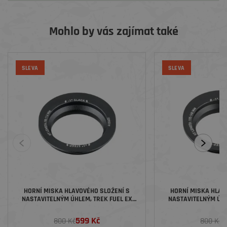
Mohlo by vás zajímat také
SLEVA
SLEVA
HORNÍ MISKA HLAVOVÉHO SLOŽENÍ S
HORNÍ MISKA HLAV
NASTAVITELNÝM ÚHLEM, TREK FUEL EX
NASTAVITELNÝM ÚHL
2023, KRATŠÍ HLAVOVÁ TRUBKA
2023, DELŠÍ HL
599 Kč
5
800 Kč
800 Kč