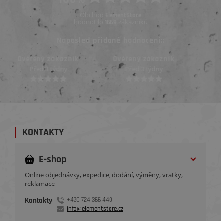
Obchod
ElementStore
hodnotilo
zákazníků
1669
Naposled přidané hodnocení::
Ověřený zákazník
Ověřený zákazník
Před 3 týdny
Před 3 týdny
KONTAKTY
E-shop
Online objednávky, expedice, dodání, výměny, vratky,
reklamace
Kontakty
+420 724 366 440
info@elementstore.cz