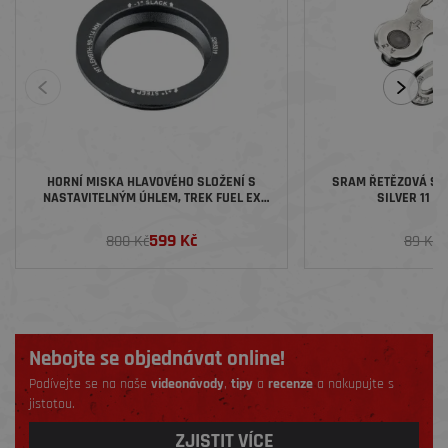
HORNÍ MISKA HLAVOVÉHO SLOŽENÍ S
SRAM ŘETĚZOVÁ S
NASTAVITELNÝM ÚHLEM, TREK FUEL EX
SILVER 11 R
2023, KRATŠÍ HLAVOVÁ TRUBKA
599 Kč
6
800 Kč
89 Kč
Nebojte se objednávat online!
Podívejte se na naše
videonávody
,
tipy
a
recenze
a nakupujte s
jistotou.
ZJISTIT VÍCE