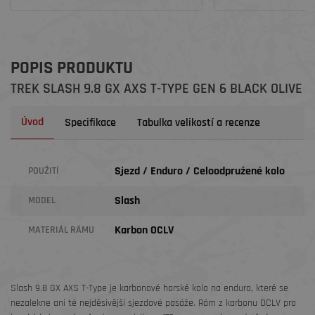
POPIS PRODUKTU
TREK SLASH 9.8 GX AXS T-TYPE GEN 6 BLACK OLIVE
Úvod
Specifikace
Tabulka velikostí a recenze
Sjezd / Enduro / Celoodpružené kolo
POUŽITÍ
Slash
MODEL
Karbon OCLV
MATERIÁL RÁMU
Slash 9.8 GX AXS T-Type je karbonové horské kolo na enduro, které se
nezalekne ani té nejděsivější sjezdové pasáže. Rám z karbonu OCLV pro