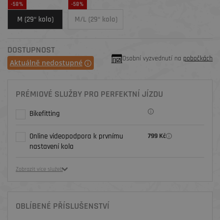
-58%
-58%
M (29“ kolo)
M/L (29“ kolo)
DOSTUPNOST
Osobní vyzvednutí na
pobočkách
Aktuálně nedostupné
PRÉMIOVÉ SLUŽBY PRO PERFEKTNÍ JÍZDU
Bikefitting
Online videopodpora k prvnímu
799 Kč
nastavení kola
Zobrazit více služeb
OBLÍBENÉ PŘÍSLUŠENSTVÍ