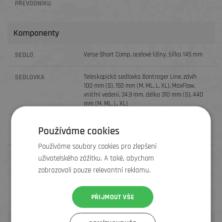
PŘEVODNÍKU
Komponenty
SEDLO
Verse Short Comp, ocelové ližiny, šířka 145 mm
SEDLOVKA
Teleskopická sedlovka Bontrager Line, zdvih
100 mm (S), 150 mm (M, ML, L, XL), MaxFlow,
vnitřní vedení, 34,9 mm, délka 310 mm (S), 440
mm (M, ML, L, XL)
PŘEDSTAVEC
Bontrager Line Pro, 35 mm, kompatibilní s
Používáme cookies
Blendr, 0 stupňů, délka 35 mm.
Používáme soubory cookies pro zlepšení
ŘÍDÍTKA
Bontrager Line Pro, karbon OCLV, 35 mm,
uživatelského zážitku. A také, abychom
prohnutí 27,5 mm, šířka 820 mm
zobrazovali pouze relevantní reklamu.
GRIPY
Bontrager XR Trail Pro, slitina, zamykání Lock-
On
PŘIJMOUT VŠE