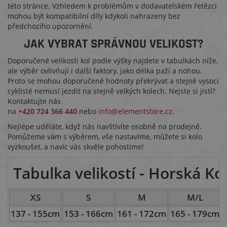
této stránce. Vzhledem k problémům v dodavatelském řetězci
mohou být kompatibilní díly kdykoli nahrazeny bez
předchozího upozornění.
JAK VYBRAT SPRÁVNOU VELIKOST?
Doporučené velikosti kol podle výšky najdete v tabulkách níže,
ale výběr ovlivňují i další faktory, jako délka paží a nohou.
Proto se mohou doporučené hodnoty překrývat a stejně vysocí
cyklisté nemusí jezdit na stejně velkých kolech. Nejste si jistí?
Kontaktujte nás
na
+420 724 366 440
nebo
info@elementstore.cz
.
Nejlépe uděláte, když nás navštívíte osobně na prodejně.
Pomůžeme vám s výběrem, vše nastavíme, můžete si kolo
vyzkoušet, a navíc vás skvěle pohostíme!
Tabulka velikostí - Horská Ko
XS
S
M
M/L
137 - 155cm
153 - 166cm
161 - 172cm
165 - 179cm