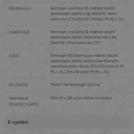
PŘEDNÍ KOLO
Bontrager Line Comp 30, možnost použití
bezdušových plášťů, 6 děr, Boost110, 15mm
pevná osa, 27.5 palců (S), 29 palců (M, ML, L, XL)
ZADNÍ KOLO
Bontrager Line Comp 30, možnost použití
bezdušových plášťů, Rapid Drive 108, 6 děr,
Boost148, 12mm pevná osa, 27.5''
PLÁŠŤ
Bontrager SE5 Team Issue, možnost použití
bezdušových plášťů, bočnice Core Strength,
aramidová patka, 60 tpi, 27,5 x 2,50 palce (S, M,
ML, L, XL), 29 x 2,50 palce (M, ML, L, XL)
DÍL PLÁŠTĚ
Těsnicí tmel Bontrager TLR, 6 oz
MAXIMÁLNÍ
Rám: 29 x 2,50 palce, Vidlice: Viz výrobce
VELIKOST PLÁŠTĚ
E-systém