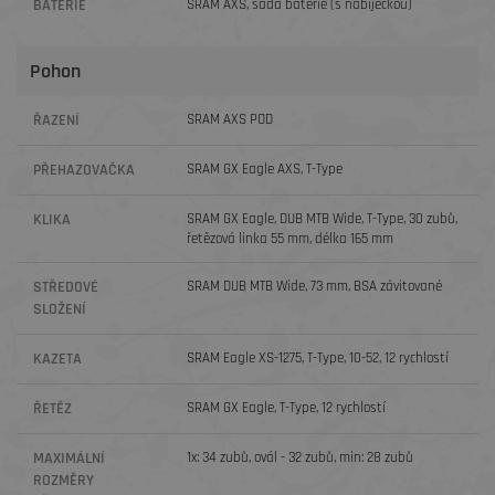
BATERIE
SRAM AXS, sada baterie (s nabíječkou)
Pohon
ŘAZENÍ
SRAM AXS POD
PŘEHAZOVAČKA
SRAM GX Eagle AXS, T-Type
KLIKA
SRAM GX Eagle, DUB MTB Wide, T-Type, 30 zubů,
řetězová linka 55 mm, délka 165 mm
STŘEDOVÉ
SRAM DUB MTB Wide, 73 mm, BSA závitované
SLOŽENÍ
KAZETA
SRAM Eagle XS-1275, T-Type, 10-52, 12 rychlostí
ŘETĚZ
SRAM GX Eagle, T-Type, 12 rychlostí
MAXIMÁLNÍ
1x: 34 zubů, ovál - 32 zubů, min: 28 zubů
ROZMĚRY