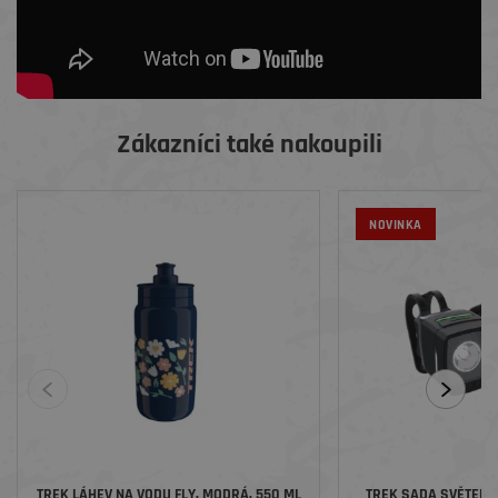
Zákazníci také nakoupili
NOVINKA
TREK LÁHEV NA VODU FLY, MODRÁ, 550 ML
TREK SADA SVĚTEL IO