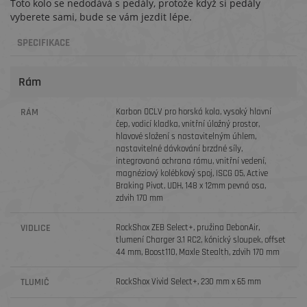
Toto kolo se nedodává s pedály, protože když si pedály
vyberete sami, bude se vám jezdit lépe.
SPECIFIKACE
Rám
RÁM
Karbon OCLV pro horská kola, vysoký hlavní
čep, vodicí kladka, vnitřní úložný prostor,
hlavové složení s nastavitelným úhlem,
nastavitelné dávkování brzdné síly,
integrovaná ochrana rámu, vnitřní vedení,
magnéziový kolébkový spoj, ISCG 05, Active
Braking Pivot, UDH, 148 x 12mm pevná osa,
zdvih 170 mm
VIDLICE
RockShox ZEB Select+, pružina DebonAir,
tlumení Charger 3.1 RC2, kónický sloupek, offset
44 mm, Boost110, Maxle Stealth, zdvih 170 mm
TLUMIČ
RockShox Vivid Select+, 230 mm x 65 mm