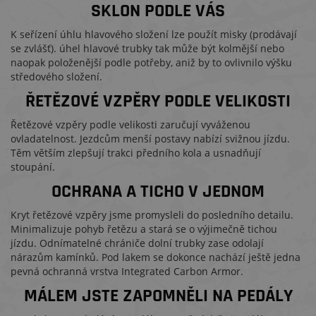
SKLON PODLE VÁS
K seřízení úhlu hlavového složení lze použít misky (prodávají
se zvlášť). úhel hlavové trubky tak může být kolmější nebo
naopak položenější podle potřeby, aniž by to ovlivnilo výšku
středového složení.
ŘETĚZOVÉ VZPĚRY PODLE VELIKOSTI
Řetězové vzpěry podle velikosti zaručují vyváženou
ovladatelnost. Jezdcům menší postavy nabízí svižnou jízdu.
Těm větším zlepšují trakci předního kola a usnadňují
stoupání.
OCHRANA A TICHO V JEDNOM
Kryt řetězové vzpěry jsme promysleli do posledního detailu.
Minimalizuje pohyb řetězu a stará se o výjimečně tichou
jízdu. Odnímatelné chrániče dolní trubky zase odolají
nárazům kamínků. Pod lakem se dokonce nachází ještě jedna
pevná ochranná vrstva Integrated Carbon Armor.
MÁLEM JSTE ZAPOMNĚLI NA PEDÁLY