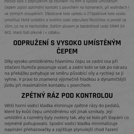
horská kola s odpružením se zdvihem 170 mm a vysoko umístěným
čepem zajistí optimální kontakt s povrchem na kamenech, při wallridech i
ve strmých stoupáních. 29palcové kolo vpředu a 27,5palcové kolo vzadu
umožňují hbité ovládání a kvalitní sada odpružení RockShox si poradí se
vším, co na ni nachystáte. Dalším plusem je bezdrátová sada SRAM GX
AXS, která řadí přesně i v záběru.
ODPRUŽENÍ S VYSOKO UMÍSTĚNÝM
ČEPEM
Díky vysoko umístěnému hlavnímu čepu se zadní osa při
stlačení tlumiče posunuje vzad, a zadní kolo se tak po nárazu
na překážku pohybuje ve směru působící síly a rychleji se jí
vyhne. V praxi to znamená výjimečně hladkou a dynamičtější
jízdu při maximálním kontaktu s povrchem.
ZPĚTNÝ RÁZ POD KONTROLOU
Větší horní vodicí kladka eliminuje zpětné rázy do pedálů,
které by kvůli čepu umístěnému výš jinak vznikaly. Její
umístění a rozměry byly zvoleny tak, aby se kolo při šlapání co
nejméně pohupovalo. Spodní vodicí kladka minimalizuje
napínání přehazovačky a zajišťuje plynulejší chod řazení