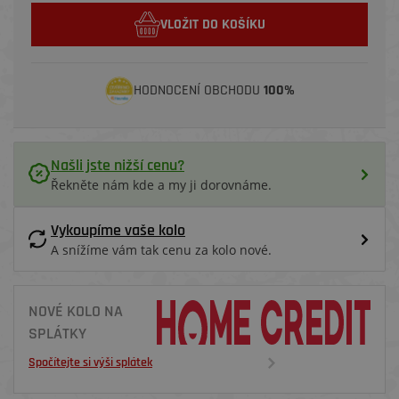
VLOŽIT DO KOŠÍKU
HODNOCENÍ OBCHODU
100%
Našli jste nižší cenu?
Řekněte nám kde a my ji dorovnáme.
Vykoupíme vaše kolo
A snížíme vám tak cenu za kolo nové.
NOVÉ KOLO NA
SPLÁTKY
Spočítejte si výši splátek