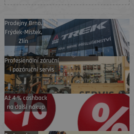
Prodejny
Brno
,
Frýdek-Místek
,
Zlín
Profesionální záruční
i pozáruční servis
Až 4 % cashback
na další nákup