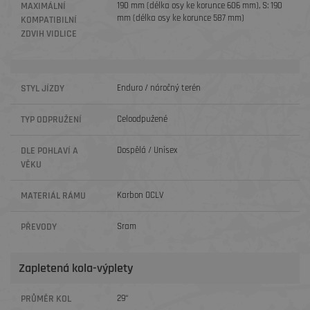
MAXIMÁLNÍ
190 mm (délka osy ke korunce 606 mm), S: 190
mm (délka osy ke korunce 587 mm)
KOMPATIBILNÍ
ZDVIH VIDLICE
STYL JÍZDY
Enduro / náročný terén
TYP ODPRUŽENÍ
Celoodpužené
DLE POHLAVÍ A
Dospělá / Unisex
VĚKU
MATERIÁL RÁMU
Karbon OCLV
PŘEVODY
Sram
Zapletená kola-výplety
PRŮMĚR KOL
29“