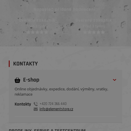
Naposled přidané hodnocení::
Ověřený zákazník
Ověřený zákazník
Před 3 týdny
Před 3 týdny
KONTAKTY
E-shop
Online objednávky, expedice, dodání, výměny, vratky,
reklamace
Kontakty
+420 724 366 440
info@elementstore.cz
PRODEJNY, SERVIS A TESTCENTRUM