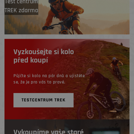
Test centrum
TREK zdarma
Vyzkoušejte si kolo
před koupí
Půjčte si kolo na pár dnů a ujistěte
se, že je pro vás to pravé.
TESTCENTRUM TREK
Vykoupíme vaše staré