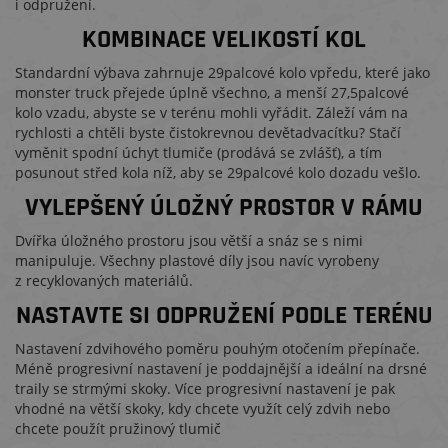
i odpružení.
KOMBINACE VELIKOSTÍ KOL
Standardní výbava zahrnuje 29palcové kolo vpředu, které jako
monster truck přejede úplně všechno, a menší 27,5palcové
kolo vzadu, abyste se v terénu mohli vyřádit. Záleží vám na
rychlosti a chtěli byste čistokrevnou devětadvacítku? Stačí
vyměnit spodní úchyt tlumiče (prodává se zvlášť), a tím
posunout střed kola níž, aby se 29palcové kolo dozadu vešlo.
VYLEPŠENÝ ÚLOŽNÝ PROSTOR V RÁMU
Dvířka úložného prostoru jsou větší a snáz se s nimi
manipuluje. Všechny plastové díly jsou navíc vyrobeny
z recyklovaných materiálů.
NASTAVTE SI ODPRUŽENÍ PODLE TERÉNU
Nastavení zdvihového poměru pouhým otočením přepínače.
Méně progresivní nastavení je poddajnější a ideální na drsné
traily se strmými skoky. Více progresivní nastavení je pak
vhodné na větší skoky, kdy chcete využít celý zdvih nebo
chcete použít pružinový tlumič