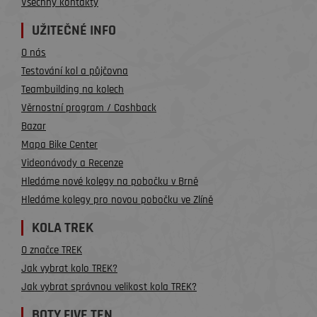
Všechny kontakty
UŽITEČNÉ INFO
O nás
Testování kol a půjčovna
Teambuilding na kolech
Věrnostní program / Cashback
Bazar
Mapa Bike Center
Videonávody a Recenze
Hledáme nové kolegy na pobočku v Brně
Hledáme kolegy pro novou pobočku ve Zlíně
KOLA TREK
O značce TREK
Jak vybrat kolo TREK?
Jak vybrat správnou velikost kola TREK?
BOTY FIVE TEN