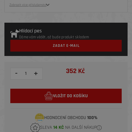
Zobrazit více příslušenství
Hlídací pes
Dáme vám vědět, až bude produkt skladem
ZADAT E-MAIL
352 Kč
-
+
VLOŽIT DO KOŠÍKU
HODNOCENÍ OBCHODU
100%
SLEVA
14 KČ
NA DALŠÍ NÁKUP