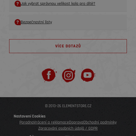
Jak vybrat správnou velikost kola pro dítě?
Bezpečnostní listy
VÍCE DOTAZŮ
© 2013–26 ELEMENTSTORE.CZ
Nastavení Cookies
Poradna
Vrácení a reklamace
Doprava
Obchodní podmínky
Zpracování osobních údajů / GDPR