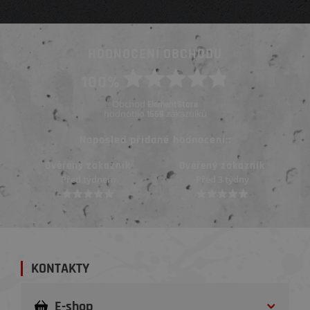
HODNOCENÍ OBCHODU
100%
Obchod
ElementStore
hodnotilo
zákazníků
1669
Naposled přidané hodnocení::
Ověřený zákazník
Ověřený zákazník
Před 3 týdny
Před 3 týdny
KONTAKTY
E-shop