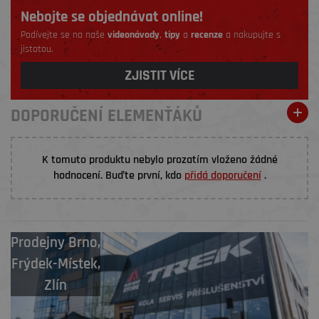
Nebojte se objednávat online!
Podívejte se na naše
videonávody
,
tipy
a
recenze
a nakupujte s
jistotou.
ZJISTIT VÍCE
DOPORUČENÍ ELEMENŤÁKŮ
K tomuto produktu nebylo prozatím vloženo žádné
hodnocení. Buďte první, kdo
přidá doporučení
.
Prodejny
Brno
,
Frýdek-Místek
,
Zlín