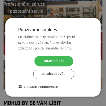
Profesionální záruční
i pozáruční servis
Používáme cookies
Až 4 % cashback
Používáme soubory cookies pro zlepšení
na další nákup
uživatelského zážitku. A také, abychom
zobrazovali pouze relevantní reklamu.
PŘIJMOUT VŠE
Test centrum
TREK zdarma
ODMÍTNOUT VŠE
ZOBRAZIT PODROBNOSTI
MOHLO BY SE VÁM LÍBIT