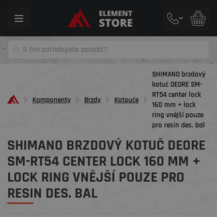
Toggle
navigation
SHIMANO brzdový
kotuč DEORE SM-
RT54 center lock
Komponenty
Brzdy
Kotouče
160 mm + lock
ring vnější pouze
pro resin des. bal
SHIMANO BRZDOVÝ KOTUČ DEORE
SM-RT54 CENTER LOCK 160 MM +
LOCK RING VNĚJŠÍ POUZE PRO
RESIN DES. BAL