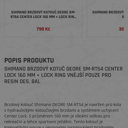
SHIMANO BRZDOVÝ KOTOUČ DEORE SM-
SHIMANO BRZDOVÝ KO
RT64 CENTER LOCK 160 MM + LOCK RING
RT2
BAL
799 Kč
300
POPIS PRODUKTU
SHIMANO BRZDOVÝ KOTUČ DEORE SM-RT54 CENTER
LOCK 160 MM + LOCK RING VNĚJŠÍ POUZE PRO
RESIN DES. BAL
Brzdový kotouč Shimano DEORE SM-RT54 je navržen pro kola
s hydraulickými kotoučovými brzdami a systémem uchycení
Center Lock. S průměrem 160 mm je ideální volbou pro
rekreační a lehce sportovní ježdění. Tento kotouč je
kompatibilní pouze s resinovými (organickými) brzdovými