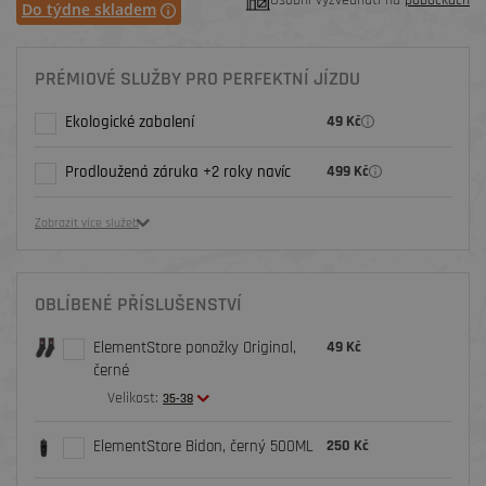
Osobní vyzvednutí na
pobočkách
Do týdne skladem
PRÉMIOVÉ SLUŽBY PRO PERFEKTNÍ JÍZDU
Ekologické zabalení
49 Kč
Prodloužená záruka +2 roky navíc
499 Kč
Zobrazit více služeb
OBLÍBENÉ PŘÍSLUŠENSTVÍ
ElementStore ponožky Original,
49 Kč
černé
Velikost:
35-38
ElementStore Bidon, černý 500ML
250 Kč