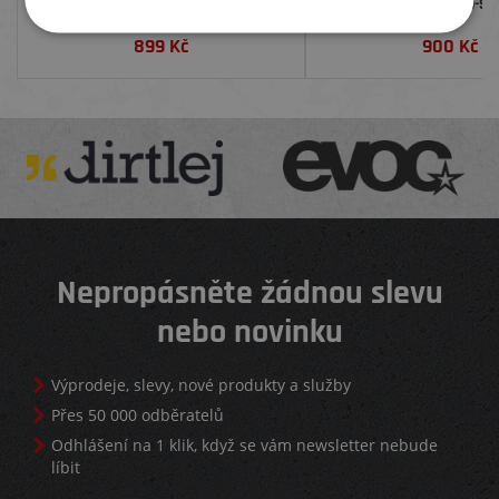
BEZDUŠOVÉ PLÁŠTĚ TLR 946 ML
TREK MADONE 9-SE
899
Kč
900
Kč
Nepropásněte žádnou slevu
nebo novinku
Výprodeje, slevy, nové produkty a služby
Přes 50 000 odběratelů
Odhlášení na 1 klik, když se vám newsletter nebude
líbit