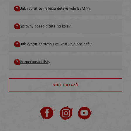
Jak vybrat to nejlepší dětské kolo BEANY?
Správný posed dítěte na kole?
Jak vybrat správnou velikost kola pro dítě?
Bezpečnostní listy
VÍCE DOTAZŮ