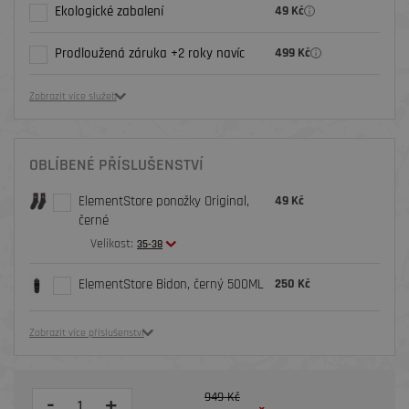
Ekologické zabalení
49 Kč
Prodloužená záruka +2 roky navíc
499 Kč
Zobrazit více služeb
OBLÍBENÉ PŘÍSLUŠENSTVÍ
ElementStore ponožky Original,
49 Kč
černé
Velikost:
35-38
ElementStore Bidon, černý 500ML
250 Kč
Zobrazit více příslušenství
949 Kč
-
+