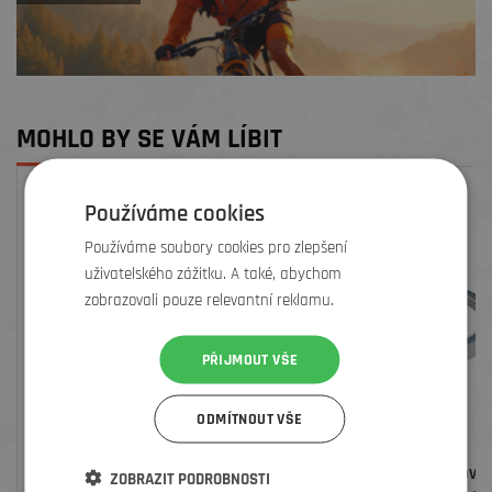
MOHLO BY SE VÁM LÍBIT
Používáme cookies
Používáme soubory cookies pro zlepšení
uživatelského zážitku. A také, abychom
zobrazovali pouze relevantní reklamu.
PŘIJMOUT VŠE
ODMÍTNOUT VŠE
TĚSNICÍ TMEL BONTRAGER PRO
HORNÍ LOŽISKO HLAVOVÉH
ZOBRAZIT PODROBNOSTI