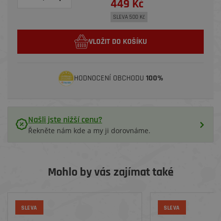
449 Kč
SLEVA 500 Kč
VLOŽIT DO KOŠÍKU
HODNOCENÍ OBCHODU
100%
Našli jste nižší cenu?
Řekněte nám kde a my ji dorovnáme.
Mohlo by vás zajímat také
SLEVA
SLEVA