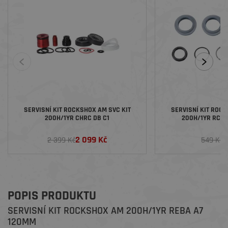
SERVISNÍ KIT ROCKSHOX AM SVC KIT
SERVISNÍ KIT ROCK
200H/1YR CHRC DB C1
200H/1YR RCN T
2 099 Kč
2
2 399 Kč
549 Kč
POPIS PRODUKTU
SERVISNÍ KIT ROCKSHOX AM 200H/1YR REBA A7
120MM