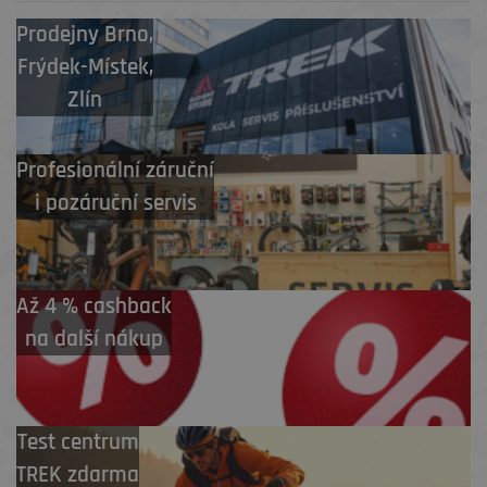
Prodejny
Brno
,
Frýdek-Místek
,
Zlín
Profesionální záruční
i pozáruční servis
Až 4 % cashback
na další nákup
Test centrum
TREK zdarma