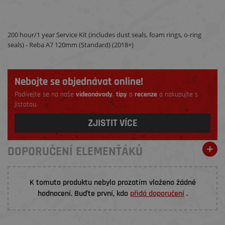
200 hour/1 year Service Kit (includes dust seals, foam rings, o-ring
seals) - Reba A7 120mm (Standard) (2018+)
Nebojte se objednávat online!
Podívejte se na naše
videonávody
,
tipy
a
recenze
a nakupujte s
jistotou.
ZJISTIT VÍCE
DOPORUČENÍ ELEMENŤÁKŮ
K tomuto produktu nebylo prozatím vloženo žádné
hodnocení. Buďte první, kdo
přidá doporučení
.