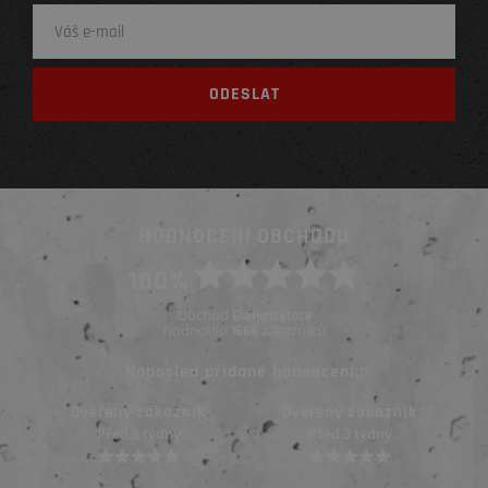
HODNOCENÍ OBCHODU
100%
Obchod
ElementStore
hodnotilo
zákazníků
1669
Naposled přidané hodnocení::
Ověřený zákazník
Ověřený zákazník
Před 3 týdny
Před 3 týdny