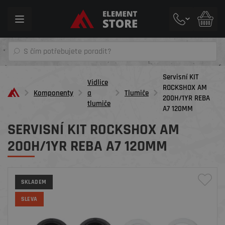
Toggle
navigation
Servisní KIT
Vidlice
ROCKSHOX AM
Komponenty
a
Tlumiče
200H/1YR REBA
tlumiče
A7 120MM
SERVISNÍ KIT ROCKSHOX AM
200H/1YR REBA A7 120MM
SKLADEM
SLEVA