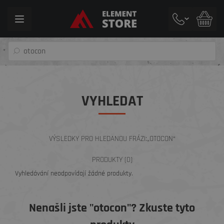
Toggle
navigation
VYHLEDAT
VÝSLEDKY PRO HLEDANOU FRÁZI:
„OTOCON“
PRODUKTY
(0)
Vyhledávání neodpovídají žádné produkty.
Nenašli jste "otocon"? Zkuste tyto