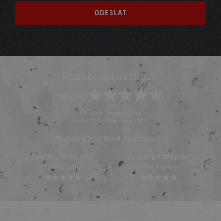
HODNOCENÍ OBCHODU
100%
Obchod
ElementStore
hodnotilo
zákazníků
1669
Naposled přidané hodnocení::
Ověřený zákazník
Ověřený zákazník
Před 3 týdny
Před 3 týdny