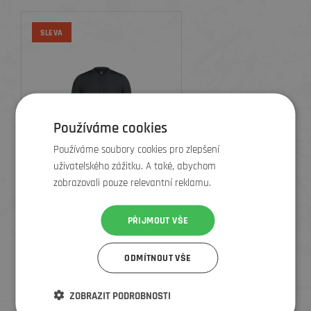
SLEVA
Používáme cookies
Používáme soubory cookies pro zlepšení
uživatelského zážitku. A také, abychom
zobrazovali pouze relevantní reklamu.
RAPHA PÁNSKÝ CYKLISTICKÝ DRES
PRO TEAM TRAINING, ČERNÝ
PŘIJMOUT VŠE
2 479 Kč
3 449 Kč
ODMÍTNOUT VŠE
ZOBRAZIT PODROBNOSTI
SLEVA