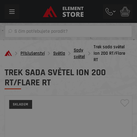
Toggle
navigation
Trek sada světel
Sady
Příslušenství
Světla
Ion 200 RT/Flare
světel
RT
TREK SADA SVĚTEL ION 200
RT/FLARE RT
SKLADEM