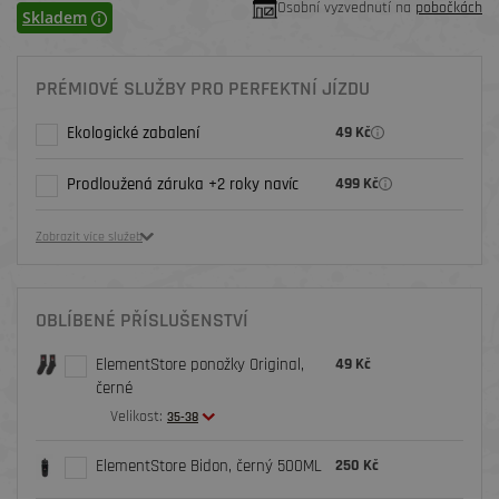
Osobní vyzvednutí na
pobočkách
Skladem
PRÉMIOVÉ SLUŽBY PRO PERFEKTNÍ JÍZDU
Ekologické zabalení
49 Kč
Prodloužená záruka +2 roky navíc
499 Kč
Zobrazit více služeb
OBLÍBENÉ PŘÍSLUŠENSTVÍ
ElementStore ponožky Original,
49 Kč
černé
Velikost:
35-38
ElementStore Bidon, černý 500ML
250 Kč