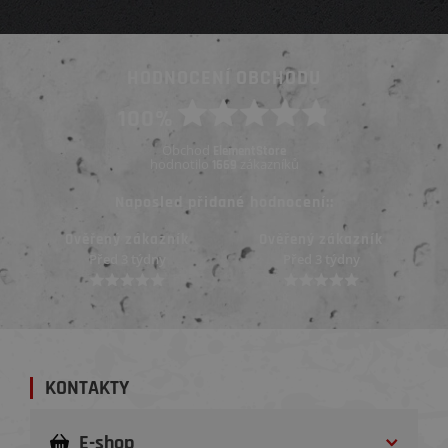
HODNOCENÍ OBCHODU
100%
Obchod
ElementStore
hodnotilo
zákazníků
1669
Naposled přidané hodnocení::
Ověřený zákazník
Ověřený zákazník
Před 3 týdny
Před 3 týdny
KONTAKTY
E-shop