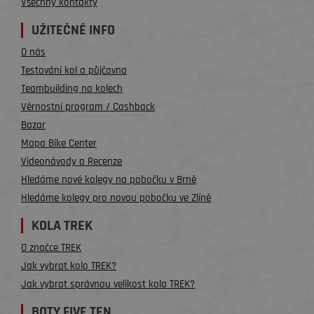
Všechny kontakty
UŽITEČNÉ INFO
O nás
Testování kol a půjčovna
Teambuilding na kolech
Věrnostní program / Cashback
Bazar
Mapa Bike Center
Videonávody a Recenze
Hledáme nové kolegy na pobočku v Brně
Hledáme kolegy pro novou pobočku ve Zlíně
KOLA TREK
O značce TREK
Jak vybrat kolo TREK?
Jak vybrat správnou velikost kola TREK?
BOTY FIVE TEN