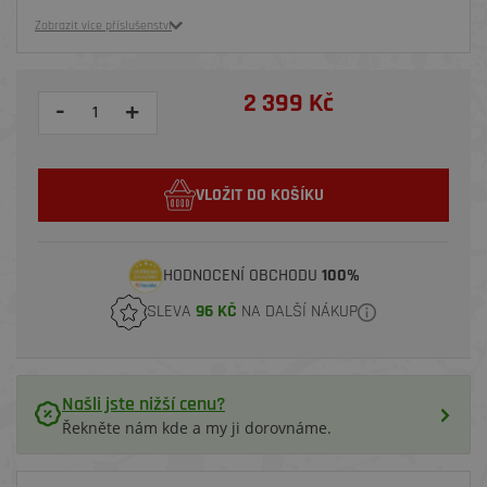
Zobrazit více příslušenství
2 399 Kč
-
+
VLOŽIT DO KOŠÍKU
HODNOCENÍ OBCHODU
100%
SLEVA
96 KČ
NA DALŠÍ NÁKUP
Našli jste nižší cenu?
Řekněte nám kde a my ji dorovnáme.