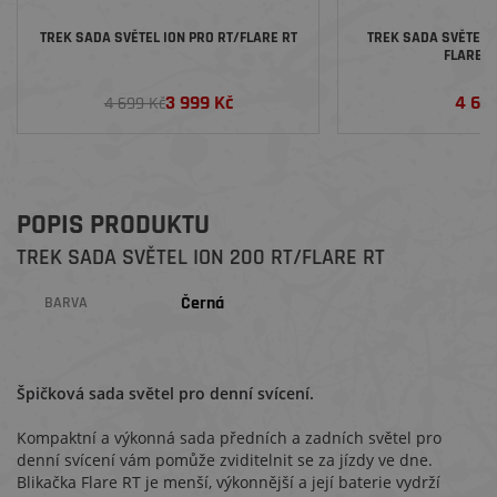
TREK SADA SVĚTEL ION PRO RT/FLARE RT
TREK SADA SVĚTEL 
FLARE R
3 999 Kč
4 69
4 699 Kč
POPIS PRODUKTU
TREK SADA SVĚTEL ION 200 RT/FLARE RT
Černá
BARVA
Špičková sada světel pro denní svícení.
Kompaktní a výkonná sada předních a zadních světel pro
denní svícení vám pomůže zviditelnit se za jízdy ve dne.
Blikačka Flare RT je menší, výkonnější a její baterie vydrží