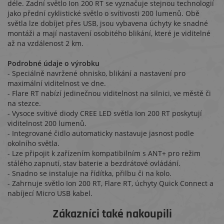
déle. Zadní světlo Ion 200 RT se vyznačuje stejnou technologií
jako přední cyklistické světlo o svítivosti 200 lumenů. Obě
světla lze dobíjet přes USB, jsou vybavena úchyty ke snadné
montáži a mají nastavení osobitého blikání, které je viditelné
až na vzdálenost 2 km.
Podrobné údaje o výrobku
- Speciálně navržené ohnisko, blikání a nastavení pro
maximální viditelnost ve dne.
- Flare RT nabízí jedinečnou viditelnost na silnici, ve městě či
na stezce.
- Vysoce svítivé diody CREE LED světla Ion 200 RT poskytují
viditelnost 200 lumenů.
- Integrované čidlo automaticky nastavuje jasnost podle
okolního světla.
- Lze připojit k zařízením kompatibilním s ANT+ pro režim
stálého zapnutí, stav baterie a bezdrátové ovládání.
- Snadno se instaluje na řídítka, přilbu či na kolo.
- Zahrnuje světlo Ion 200 RT, Flare RT, úchyty Quick Connect a
nabíjecí Micro USB kabel.
Zákazníci také nakoupili