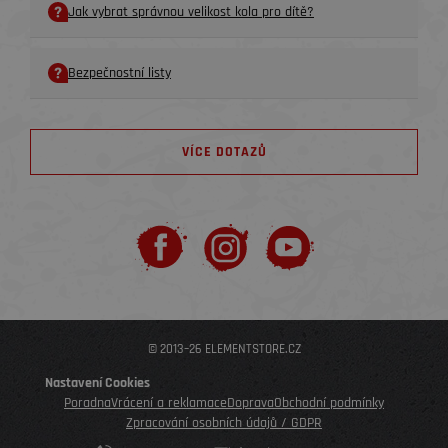
Jak vybrat správnou velikost kola pro dítě?
Bezpečnostní listy
VÍCE DOTAZŮ
© 2013–26 ELEMENTSTORE.CZ
Nastavení Cookies
Poradna
Vrácení a reklamace
Doprava
Obchodní podmínky
Zpracování osobních údajů / GDPR