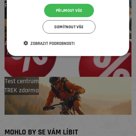
Profesionální záruční
PŘIJMOUT VŠE
i pozáruční servis
ODMÍTNOUT VŠE
Až 4 % cashback
ZOBRAZIT PODROBNOSTI
na další nákup
Test centrum
TREK zdarma
MOHLO BY SE VÁM LÍBIT