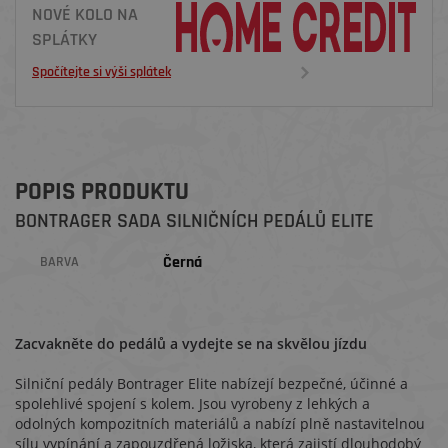
NOVÉ KOLO NA
SPLÁTKY
Spočítejte si výši splátek
POPIS PRODUKTU
BONTRAGER SADA SILNIČNÍCH PEDÁLŮ ELITE
Černá
BARVA
Zacvakněte do pedálů a vydejte se na skvělou jízdu
Silniční pedály Bontrager Elite nabízejí bezpečné, účinné a
spolehlivé spojení s kolem. Jsou vyrobeny z lehkých a
odolných kompozitních materiálů a nabízí plně nastavitelnou
sílu vypínání a zapouzdřená ložiska, která zajistí dlouhodobý