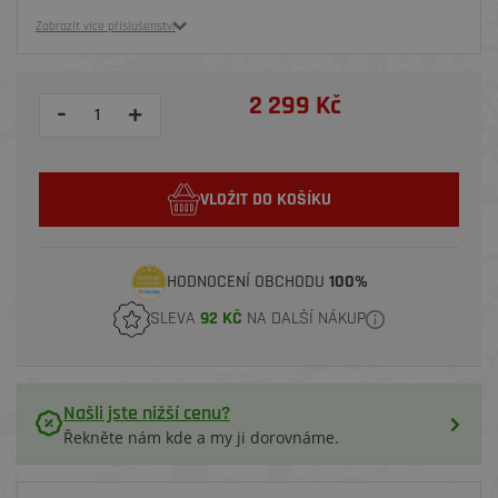
Zobrazit více příslušenství
2 299 Kč
-
+
VLOŽIT DO KOŠÍKU
HODNOCENÍ OBCHODU
100%
SLEVA
92 KČ
NA DALŠÍ NÁKUP
Našli jste nižší cenu?
Řekněte nám kde a my ji dorovnáme.