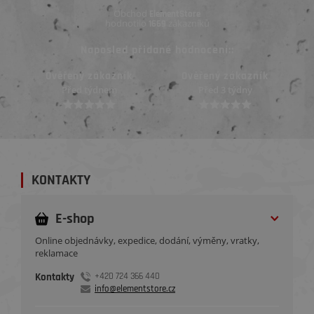
Obchod
ElementStore
hodnotilo
zákazníků
1669
Naposled přidané hodnocení::
k
Ověřený zákazník
Ověřený zákazník
Před 3 týdny
Před 3 týdny
KONTAKTY
E-shop
Online objednávky, expedice, dodání, výměny, vratky,
reklamace
Kontakty
+420 724 366 440
info@elementstore.cz