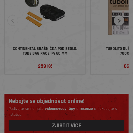
CONTINENTAL BRAŠNIČKA POD SEDLO,
TUBOLITO DUŠE
TUBE BAG RACE, FV 60 MM
700X1
259 Kč
669
Nebojte se objednávat online!
Podívejte se na naše
videonávody
,
tipy
a
recenze
a nakupujte s
jistotou.
ZJISTIT VÍCE