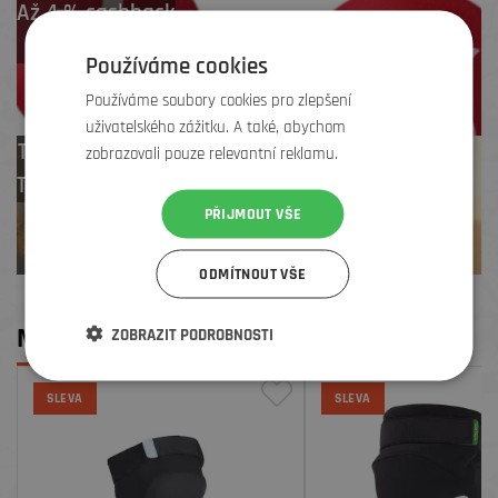
Až 4 % cashback
na další nákup
Používáme cookies
Používáme soubory cookies pro zlepšení
uživatelského zážitku. A také, abychom
Test centrum
zobrazovali pouze relevantní reklamu.
TREK zdarma
PŘIJMOUT VŠE
ODMÍTNOUT VŠE
MOHLO BY SE VÁM LÍBIT
ZOBRAZIT PODROBNOSTI
SLEVA
SLEVA