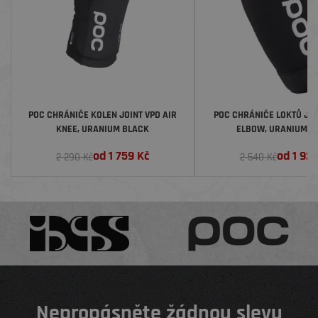
POC CHRÁNIČE KOLEN JOINT VPD AIR
POC CHRÁNIČE LOKTŮ JOI
KNEE, URANIUM BLACK
ELBOW, URANIUM B
od
1 759
Kč
od
1 92
2 290 Kč
2 540 Kč
Nepropásněte žádnou slevu