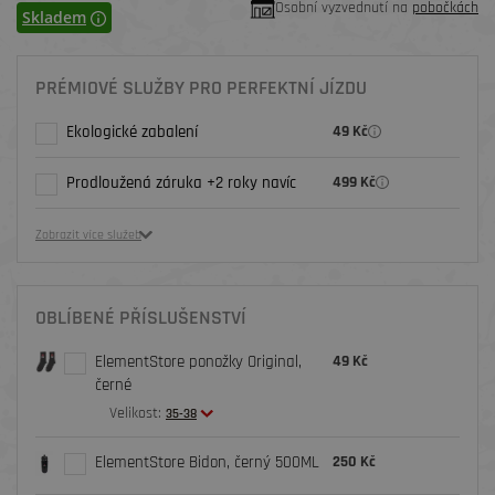
Osobní vyzvednutí na
pobočkách
Skladem
PRÉMIOVÉ SLUŽBY PRO PERFEKTNÍ JÍZDU
Ekologické zabalení
49 Kč
Prodloužená záruka +2 roky navíc
499 Kč
Zobrazit více služeb
OBLÍBENÉ PŘÍSLUŠENSTVÍ
ElementStore ponožky Original,
49 Kč
černé
Velikost:
35-38
ElementStore Bidon, černý 500ML
250 Kč