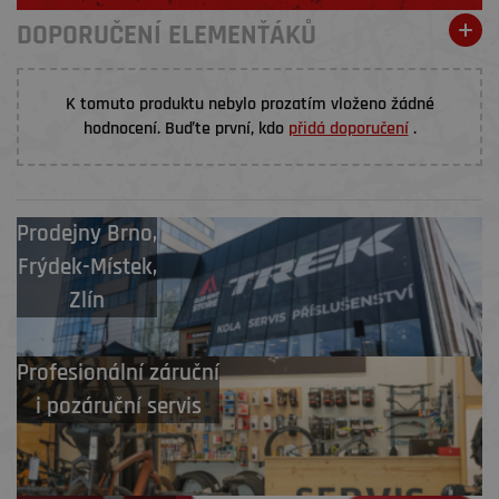
DOPORUČENÍ ELEMENŤÁKŮ
K tomuto produktu nebylo prozatím vloženo žádné
hodnocení. Buďte první, kdo
přidá doporučení
.
Prodejny
Brno
,
Frýdek-Místek
,
Zlín
Profesionální záruční
i pozáruční servis