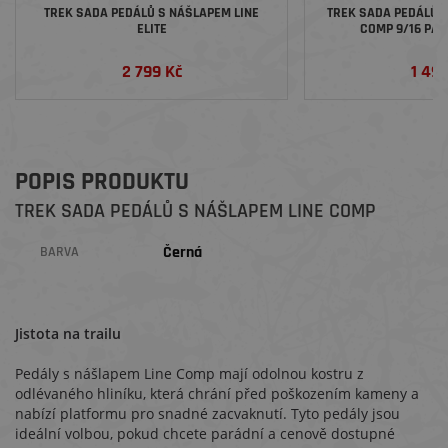
TREK SADA PEDÁLŮ S NÁŠLAPEM LINE
TREK SADA PEDÁLŮ 
ELITE
COMP 9/16 PAL
2 799 Kč
1 49
POPIS PRODUKTU
TREK SADA PEDÁLŮ S NÁŠLAPEM LINE COMP
Černá
BARVA
Jistota na trailu
Pedály s nášlapem Line Comp mají odolnou kostru z
odlévaného hliníku, která chrání před poškozením kameny a
nabízí platformu pro snadné zacvaknutí. Tyto pedály jsou
ideální volbou, pokud chcete parádní a cenově dostupné