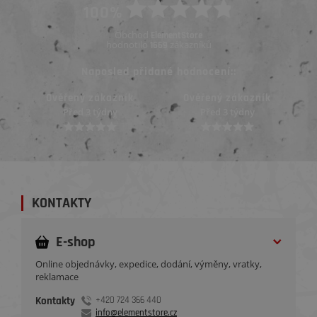
100%
Obchod
ElementStore
hodnotilo
zákazníků
1669
Naposled přidané hodnocení::
Ověřený zákazník
Ověřený zákazník
Před 3 týdny
Před 3 týdny
KONTAKTY
E-shop
Online objednávky, expedice, dodání, výměny, vratky,
reklamace
Kontakty
+420 724 366 440
info@elementstore.cz