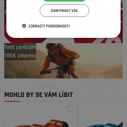
Až 4 % cashback
ODMÍTNOUT VŠE
na další nákup
ZOBRAZIT PODROBNOSTI
Test centrum
TREK zdarma
MOHLO BY SE VÁM LÍBIT