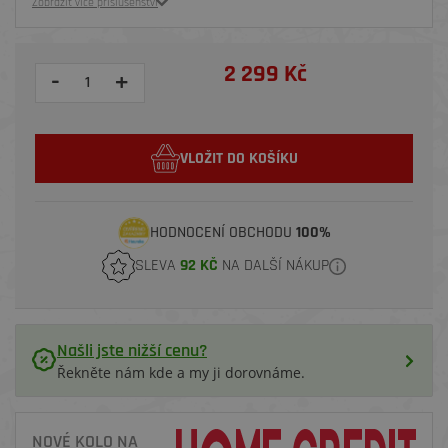
Zobrazit více příslušenství
2 299 Kč
-
+
VLOŽIT DO KOŠÍKU
HODNOCENÍ OBCHODU
100%
SLEVA
92 KČ
NA DALŠÍ NÁKUP
Našli jste nižší cenu?
Řekněte nám kde a my ji dorovnáme.
NOVÉ KOLO NA