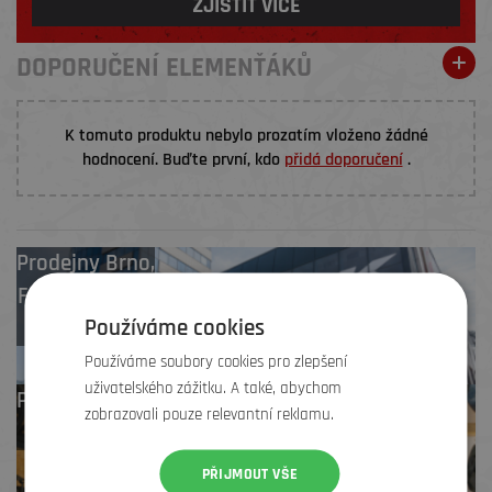
ZJISTIT VÍCE
DOPORUČENÍ ELEMENŤÁKŮ
K tomuto produktu nebylo prozatím vloženo žádné
hodnocení. Buďte první, kdo
přidá doporučení
.
Prodejny
Brno
,
Frýdek-Místek
,
Používáme cookies
Zlín
Používáme soubory cookies pro zlepšení
uživatelského zážitku. A také, abychom
Profesionální záruční
zobrazovali pouze relevantní reklamu.
i pozáruční servis
PŘIJMOUT VŠE