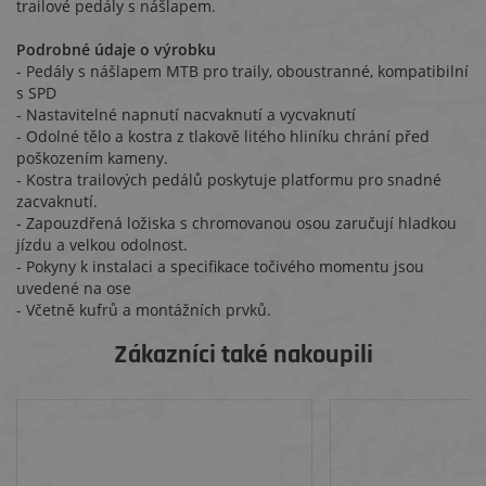
trailové pedály s nášlapem.
Podrobné údaje o výrobku
- Pedály s nášlapem MTB pro traily, oboustranné, kompatibilní
s SPD
- Nastavitelné napnutí nacvaknutí a vycvaknutí
- Odolné tělo a kostra z tlakově litého hliníku chrání před
poškozením kameny.
- Kostra trailových pedálů poskytuje platformu pro snadné
zacvaknutí.
- Zapouzdřená ložiska s chromovanou osou zaručují hladkou
jízdu a velkou odolnost.
- Pokyny k instalaci a specifikace točivého momentu jsou
uvedené na ose
- Včetně kufrů a montážních prvků.
Zákazníci také nakoupili