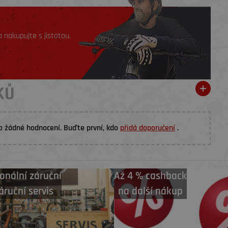
 nakupujte s jistotou.
KŮ
o žádné hodnocení. Buďte první, kdo
přidá doporučení
.
onální záruční
Až 4 % cashback
áruční servis
na další nákup