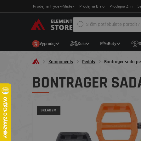
Prodejna Frýdek-Místek
Prodejna Brno
Prodejna Zlín
Se
Výprodej
Kola
Boty
O
Komponenty
Pedály
Bontrager sada pe
BONTRAGER SADA
SKLADEM