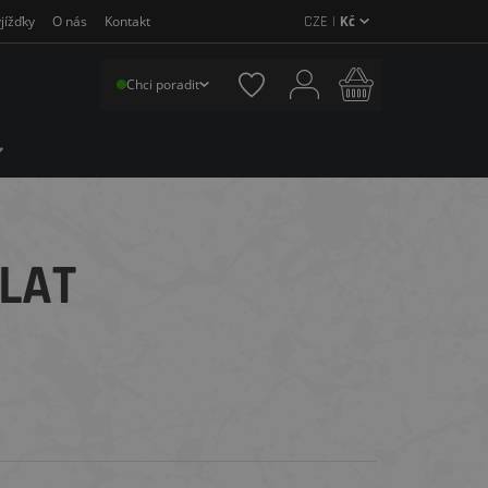
CZE |
Kč
jížďky
O nás
Kontakt
Chci poradit
LAT