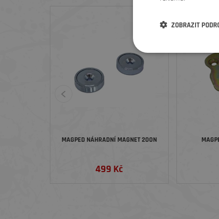
ZOBRAZIT PODR
MAGPED NÁHRADNÍ MAGNET 200N
MAGPE
499 Kč