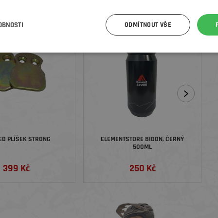
OBNOSTI
ODMÍTNOUT VŠE
D PLÍŠEK STRONG
ELEMENTSTORE BIDON, ČERNÝ
500ML
399 Kč
250 Kč