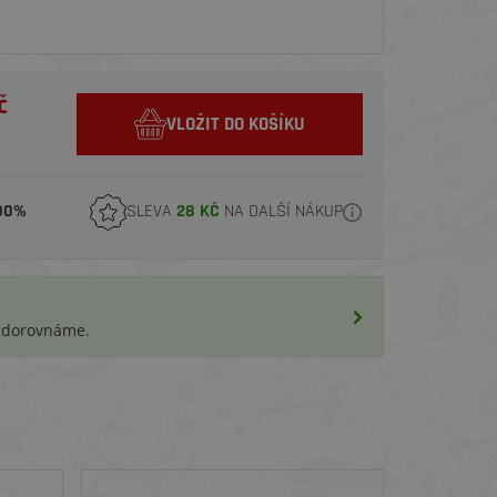
č
VLOŽIT DO KOŠÍKU
00%
SLEVA
28 KČ
NA DALŠÍ NÁKUP
i dorovnáme.