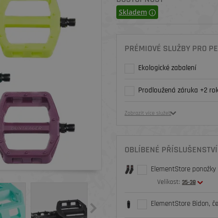
Skladem
PRÉMIOVÉ SLUŽBY PRO PE
Ekologické zabalení
Prodloužená záruka +2 rok
Zobrazit více služeb
OBLÍBENÉ PŘÍSLUŠENSTVÍ
ElementStore ponožky O
Velikost:
35-38
ElementStore Bidon, č