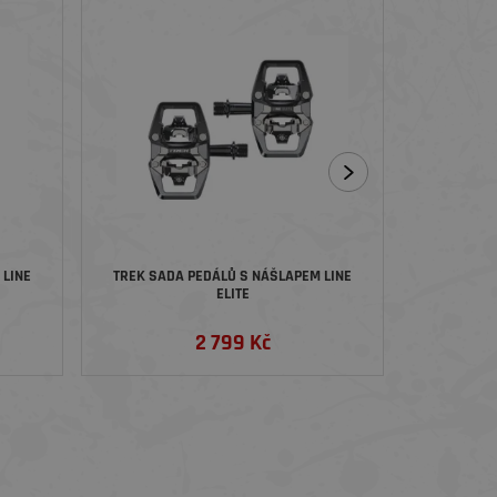
 LINE
TREK SADA PEDÁLŮ S NÁŠLAPEM LINE
TREK SADA
ELITE
2 799 Kč