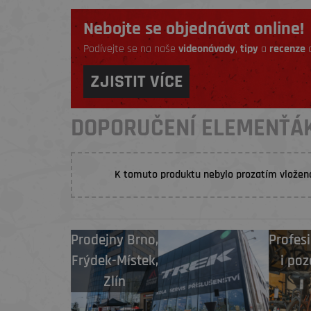
Nebojte se objednávat online!
Podívejte se na naše
videonávody
,
tipy
a
recenze
a
ZJISTIT VÍCE
DOPORUČENÍ ELEMENŤÁ
K tomuto produktu nebylo prozatím vložen
Prodejny
Brno
,
Profesi
Frýdek-Místek
,
i poz
Zlín