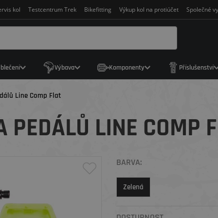
rvis kol
Testcentrum Trek
Bikefitting
Výkup kol na protiúčet
Společné vy
blečení
Výbava
Komponenty
Příslušenství
dálů Line Comp Flat
 PEDÁLŮ LINE COMP F
BARVA:
Zelená
DOSTUPNOST