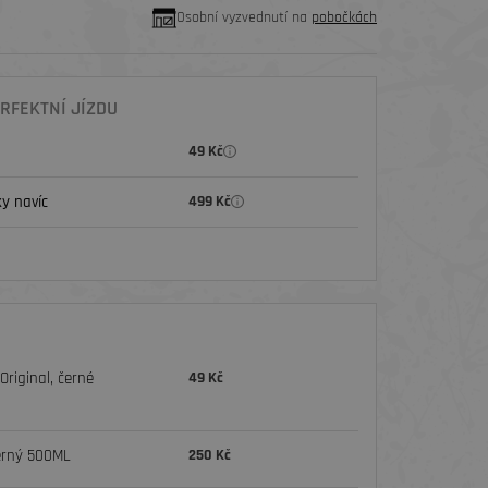
Osobní vyzvednutí na
pobočkách
RFEKTNÍ JÍZDU
49 Kč
y navíc
499 Kč
riginal, černé
49 Kč
erný 500ML
250 Kč