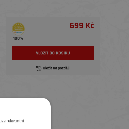
699 Kč
100%
VLOŽIT DO KOŠÍKU
Uložit na později
uze relevantní