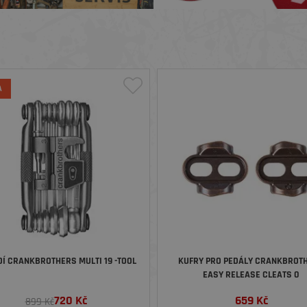
A
Í CRANKBROTHERS MULTI 19 -TOOL
KUFRY PRO PEDÁLY CRANKBROT
EASY RELEASE CLEATS 0
720
Kč
659
Kč
899 Kč