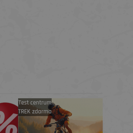
Test centrum
TREK zdarma