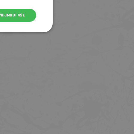
PŘIJMOUT VŠE
PEATY'S HOLEST BEZDUŠOVÝ TMEL
BONTRAGER PUMPIČKA AIR RU
500 ML
ELITE CO₂
599 Kč
599 Kč