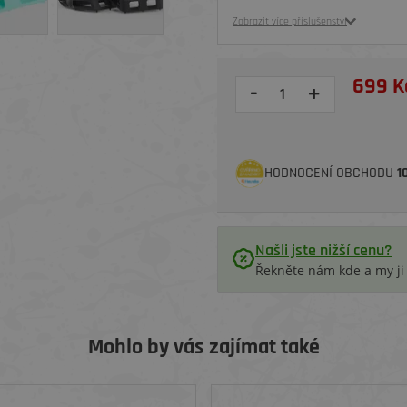
Zobrazit více příslušenství
699 K
-
+
HODNOCENÍ OBCHODU
1
Našli jste nižší cenu?
Řekněte nám kde a my j
Mohlo by vás zajímat také