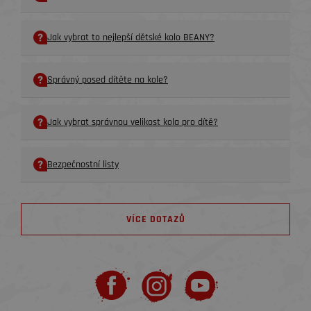
Jak vybrat to nejlepší dětské kolo BEANY?
Správný posed dítěte na kole?
Jak vybrat správnou velikost kola pro dítě?
Bezpečnostní listy
VÍCE DOTAZŮ