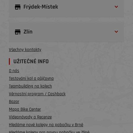
Frýdek-Místek
Zlín
Všechny kontakty
UŽITEČNÉ INFO
O nás
Testování kol a půjčovna
Teambuilding na kolech
Věrnostní program / Cashback
Bazar
Mapa Bike Center
Videonávody a Recenze
Hledáme nové kolegy na pobočku v Brně
Hledáme kolegy pro novou pobočku ve Zlíně