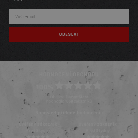
HODNOCENÍ OBCHODU
100%
Obchod
ElementStore
hodnotilo
zákazníků
1669
Naposled přidané hodnocení::
Ověřený zákazník
Ověřený zákazník
Před 3 týdny
Před 3 týdny