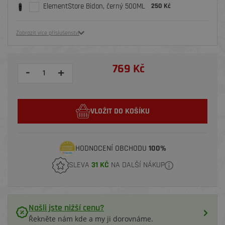
ElementStore Bidon, černý 500ML
250 Kč
Zobrazit více příslušenství
769 Kč
-
+
VLOŽIT DO KOŠÍKU
HODNOCENÍ OBCHODU
100%
SLEVA
31 KČ
NA DALŠÍ NÁKUP
Našli jste nižší cenu?
Řekněte nám kde a my ji dorovnáme.