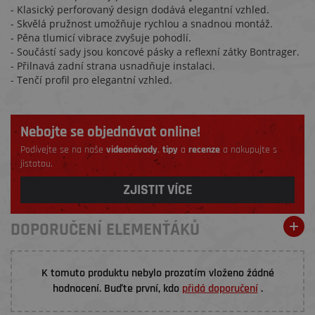
- Klasický perforovaný design dodává elegantní vzhled.
- Skvělá pružnost umožňuje rychlou a snadnou montáž.
- Pěna tlumicí vibrace zvyšuje pohodlí.
- Součástí sady jsou koncové pásky a reflexní zátky Bontrager.
- Přilnavá zadní strana usnadňuje instalaci.
- Tenčí profil pro elegantní vzhled.
Nebojte se objednávat online!
Podívejte se na naše
videonávody
,
tipy
a
recenze
a nakupujte s
jistotou.
ZJISTIT VÍCE
DOPORUČENÍ ELEMENŤÁKŮ
K tomuto produktu nebylo prozatím vloženo žádné
hodnocení. Buďte první, kdo
přidá doporučení
.