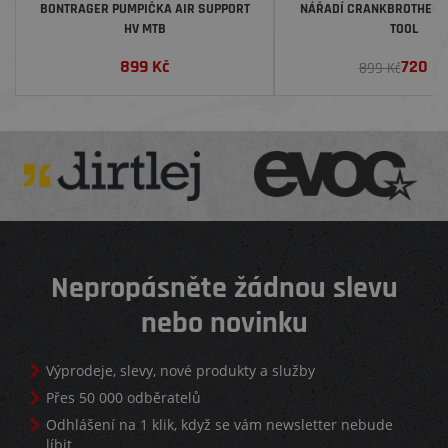
BONTRAGER PUMPIČKA AIR SUPPORT
NÁŘADÍ CRANKBROTHERS M
HV MTB
TOOL
899
Kč
720
K
899 Kč
Nepropásněte žádnou slevu
nebo novinku
Výprodeje, slevy, nové produkty a služby
Přes 50 000 odběratelů
Odhlášení na 1 klik, když se vám newsletter nebude
líbit