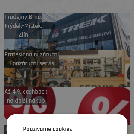
Prodejny
Brno
,
Frýdek-Místek
,
Zlín
Profesionální záruční
i pozáruční servis
Až 4 % cashback
na další nákup
Používáme cookies
Test centrum