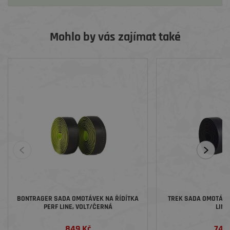
Mohlo by vás zajímat také
BONTRAGER SADA OMOTÁVEK NA ŘÍDÍTKA
TREK SADA OMOTÁVEK
PERF LINE, VOLT/ČERNÁ
LINE
849 Kč
749