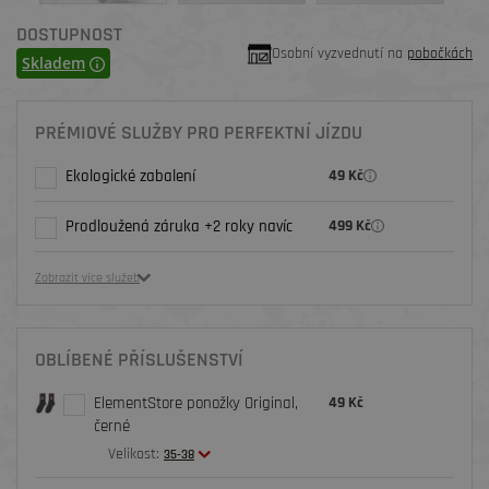
DOSTUPNOST
Osobní vyzvednutí na
pobočkách
Skladem
PRÉMIOVÉ SLUŽBY PRO PERFEKTNÍ JÍZDU
Ekologické zabalení
49 Kč
Prodloužená záruka +2 roky navíc
499 Kč
Zobrazit více služeb
OBLÍBENÉ PŘÍSLUŠENSTVÍ
ElementStore ponožky Original,
49 Kč
černé
Velikost:
35-38