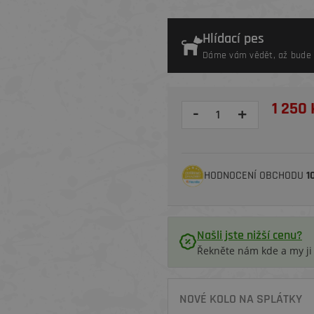
Hlídací pes
Dáme vám vědět, až bude 
1 250 
-
+
HODNOCENÍ OBCHODU
1
Našli jste nižší cenu?
Řekněte nám kde a my j
NOVÉ KOLO NA SPLÁTKY