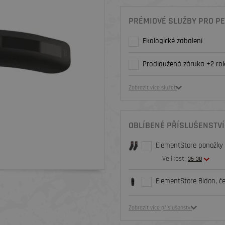
PRÉMIOVÉ SLUŽBY PRO PE
Ekologické zabalení
Prodloužená záruka +2 rok
Zobrazit více služeb
OBLÍBENÉ PŘÍSLUŠENSTVÍ
ElementStore ponožky O
Velikost:
35-38
ElementStore Bidon, č
Zobrazit více příslušenství