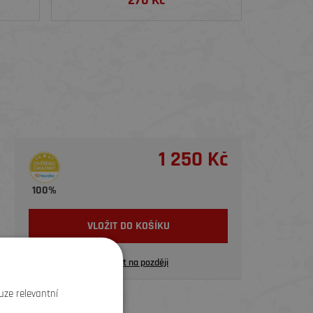
270 Kč
1 250 Kč
100%
VLOŽIT DO KOŠÍKU
Uložit na později
uze relevantní