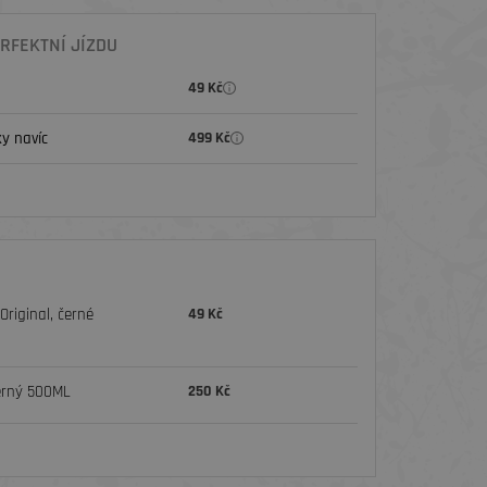
RFEKTNÍ JÍZDU
49 Kč
y navíc
499 Kč
riginal, černé
49 Kč
erný 500ML
250 Kč