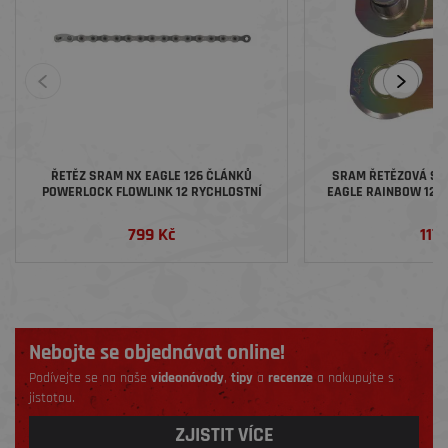
ŘETĚZ SRAM NX EAGLE 126 ČLÁNKŮ
SRAM ŘETĚZOVÁ S
POWERLOCK FLOWLINK 12 RYCHLOSTNÍ
EAGLE RAINBOW 12 R
DUH
799 Kč
117 
Nebojte se objednávat online!
Podívejte se na naše
videonávody
,
tipy
a
recenze
a nakupujte s
jistotou.
ZJISTIT VÍCE