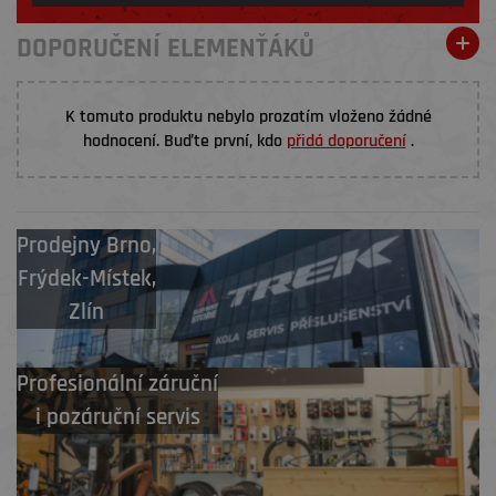
DOPORUČENÍ ELEMENŤÁKŮ
K tomuto produktu nebylo prozatím vloženo žádné
hodnocení. Buďte první, kdo
přidá doporučení
.
Prodejny
Brno
,
Frýdek-Místek
,
Zlín
Profesionální záruční
i pozáruční servis