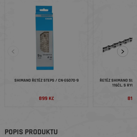
SHIMANO ŘETĚZ STEPS / CN-E6070-9
ŘETĚZ SHIMANO SLX 
116ČL. S RYC
899 Kč
810
POPIS PRODUKTU