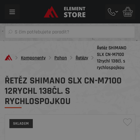
Toggle
navigation
Řetěz SHIMANO
SLX CN-M7100
Komponenty
Pohon
Řetězy
12rychl 138čl. s
rychlospojkou
ŘETĚZ SHIMANO SLX CN-M7100
12RYCHL 138ČL. S
RYCHLOSPOJKOU
SKLADEM