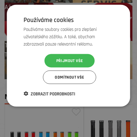
Až 4 % cashback
na další nákup
Používáme cookies
Používáme soubory cookies pro zlepšení
uživatelského zážitku. A také, abychom
zobrazovali pouze relevantní reklamu.
Test centrum
TREK zdarma
PŘIJMOUT VŠE
ODMÍTNOUT VŠE
ZOBRAZIT PODROBNOSTI
MOHLO BY SE VÁM LÍBIT