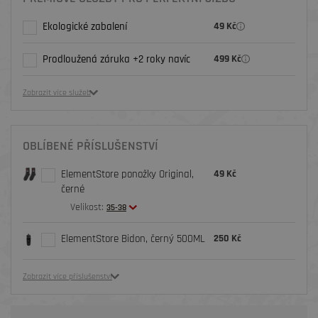
Ekologické zabalení
49 Kč
Prodloužená záruka +2 roky navíc
499 Kč
Zobrazit více služeb
OBLÍBENÉ PŘÍSLUŠENSTVÍ
ElementStore ponožky Original,
49 Kč
černé
Velikost:
35-38
ElementStore Bidon, černý 500ML
250 Kč
Zobrazit více příslušenství