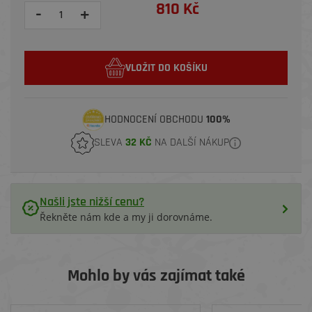
810 Kč
-
+
VLOŽIT DO KOŠÍKU
HODNOCENÍ OBCHODU
100%
SLEVA
32 KČ
NA DALŠÍ NÁKUP
Našli jste nižší cenu?
Řekněte nám kde a my ji dorovnáme.
Mohlo by vás zajímat také