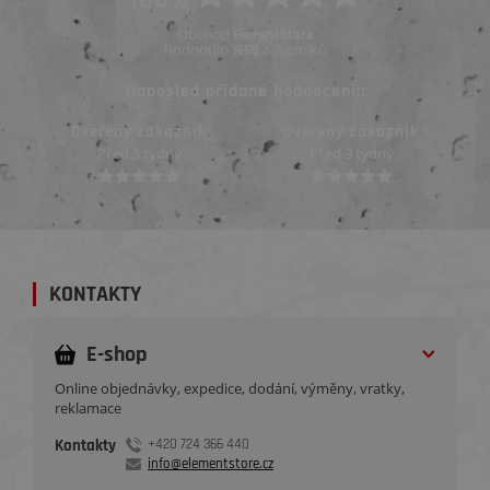
Obchod
ElementStore
hodnotilo
zákazníků
1669
Naposled přidané hodnocení::
Ověřený zákazník
Ověřený zákazník
Před 3 týdny
Před 3 týdny
KONTAKTY
E-shop
Online objednávky, expedice, dodání, výměny, vratky,
reklamace
Kontakty
+420 724 366 440
info@elementstore.cz