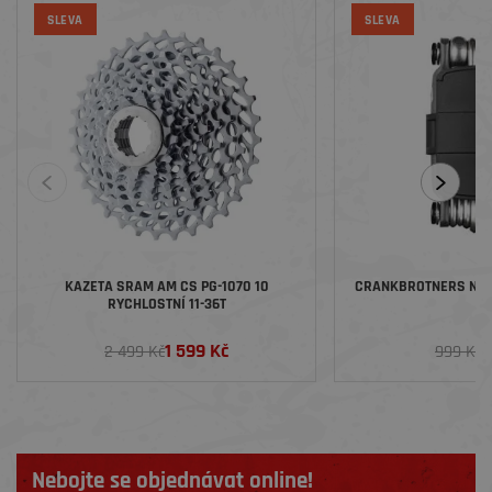
SLEVA
SLEVA
KAZETA SRAM AM CS PG-1070 10
CRANKBROTNERS NÁŘA
RYCHLOSTNÍ 11-36T
1 599 Kč
7
2 499 Kč
999 Kč
Nebojte se objednávat online!