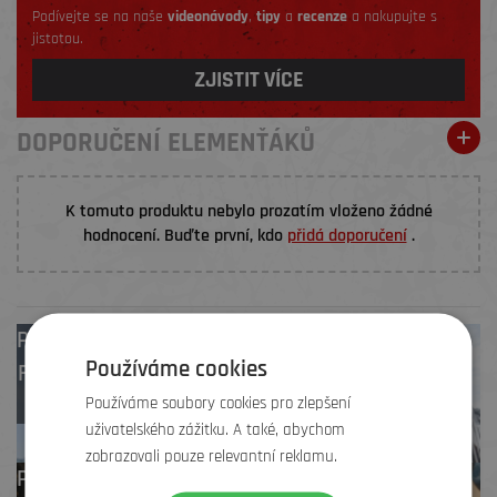
Podívejte se na naše
videonávody
,
tipy
a
recenze
a nakupujte s
jistotou.
ZJISTIT VÍCE
DOPORUČENÍ ELEMENŤÁKŮ
K tomuto produktu nebylo prozatím vloženo žádné
hodnocení. Buďte první, kdo
přidá doporučení
.
Prodejny
Brno
,
Používáme cookies
Frýdek-Místek
,
Zlín
Používáme soubory cookies pro zlepšení
uživatelského zážitku. A také, abychom
zobrazovali pouze relevantní reklamu.
Profesionální záruční