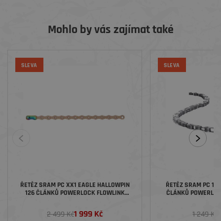
Mohlo by vás zajímat také
SLEVA
SLEVA
ŘETĚZ SRAM PC XX1 EAGLE HALLOWPIN
ŘETĚZ SRAM PC 117
126 ČLÁNKŮ POWERLOCK FLOWLINK
ČLÁNKŮ POWERLOCK
12RYCHLOSTNÍ COPPER
1 999 Kč
2 499 Kč
1 249 Kč