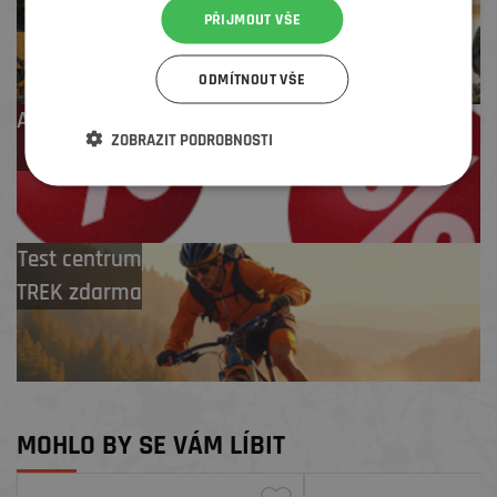
i pozáruční servis
PŘIJMOUT VŠE
ODMÍTNOUT VŠE
Až 4 % cashback
ZOBRAZIT PODROBNOSTI
na další nákup
Test centrum
TREK zdarma
MOHLO BY SE VÁM LÍBIT