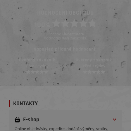
HODNOCENÍ OBCHODU
100%
Obchod
ElementStore
hodnotilo
zákazníků
1669
Naposled přidané hodnocení::
Ověřený zákazník
Ověřený zákazník
Před 3 týdny
Před 3 týdny
KONTAKTY
E-shop
Online objednávky, expedice, dodání, výměny, vratky,