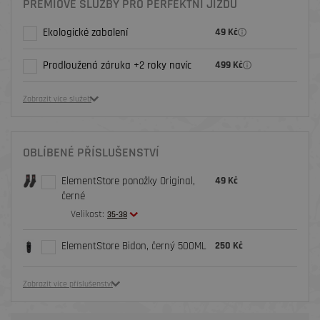
PRÉMIOVÉ SLUŽBY PRO PERFEKTNÍ JÍZDU
Ekologické zabalení
49 Kč
Prodloužená záruka +2 roky navíc
499 Kč
Zobrazit více služeb
OBLÍBENÉ PŘÍSLUŠENSTVÍ
ElementStore ponožky Original,
49 Kč
černé
Velikost:
35-38
ElementStore Bidon, černý 500ML
250 Kč
Zobrazit více příslušenství