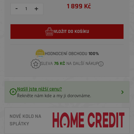
1 899 Kč
-
+
VLOŽIT DO KOŠÍKU
HODNOCENÍ OBCHODU
100%
SLEVA
76 KČ
NA DALŠÍ NÁKUP
Našli jste nižší cenu?
Řekněte nám kde a my ji dorovnáme.
NOVÉ KOLO NA
SPLÁTKY