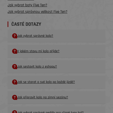
Jak vybrat boty Five Ten?
Jak vybrat správnou velikost Five Ten?
ČASTÉ DOTAZY
Jak vybrat správné kolo?
V jakém stavu mi kolo příjde?
Jak sestavit kolo z eshopu?
Jak se starat o své kolo po každé jízdě?
Jak připravit kolo na zimní sezónu?
Jak vybrat správné pedály pro různé typy kol?